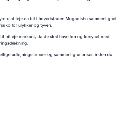
dyrere at leje en bil i hovedstaden Mogadishu sammenlignet
isiko for ulykker og tyveri.
til billeje markant, da de skal have løn og forsynet med
ikringsdækning.
kellige udlejningsfirmaer og sammenligne priser, inden du