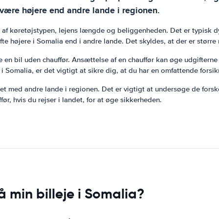
t være højere end andre lande i regionen.
t af køretøjstypen, lejens længde og beliggenheden. Det er typisk 
te højere i Somalia end i andre lande. Det skyldes, at der er større r
e en bil uden chauffør. Ansættelse af en chauffør kan øge udgifterne 
l i Somalia, er det vigtigt at sikre dig, at du har en omfattende fors
net med andre lande i regionen. Det er vigtigt at undersøge de fors
ør, hvis du rejser i landet, for at øge sikkerheden.
min billeje i Somalia?