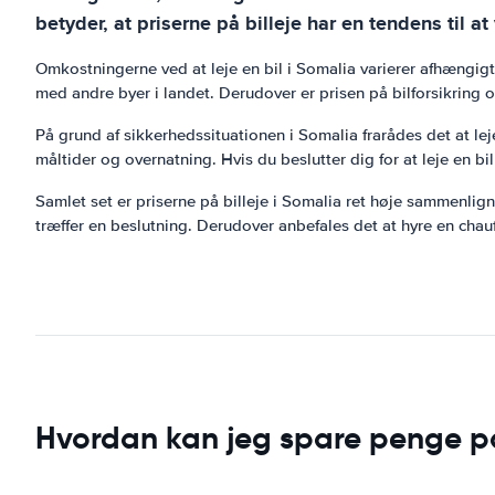
betyder, at priserne på billeje har en tendens til a
Omkostningerne ved at leje en bil i Somalia varierer afhængig
med andre byer i landet. Derudover er prisen på bilforsikring of
På grund af sikkerhedssituationen i Somalia frarådes det at lej
måltider og overnatning. Hvis du beslutter dig for at leje en bi
Samlet set er priserne på billeje i Somalia ret høje sammenlig
træffer en beslutning. Derudover anbefales det at hyre en chauff
Hvordan kan jeg spare penge på 