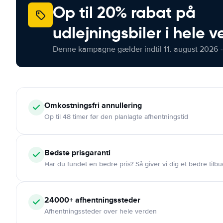
Op til 20% rabat på
udlejningsbiler i hele 
Denne kampagne gælder indtil 11. august 2026 -
Omkostningsfri
annullering
Op til 48 timer før den planlagte afhentningstid
Bedste prisgaranti
Har du fundet en bedre pris? Så giver vi dig et bedre tilbu
24000+
afhentningssteder
Afhentningssteder over hele verden