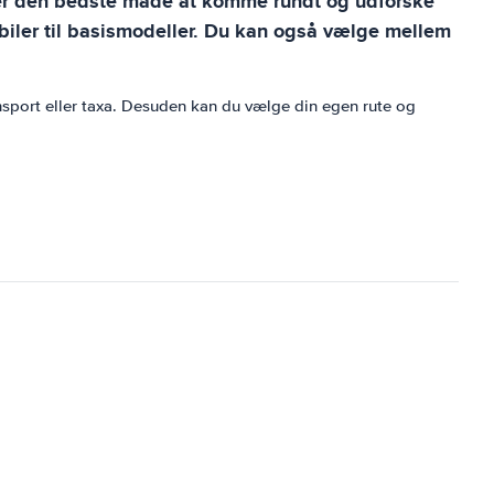
l er den bedste måde at komme rundt og udforske
susbiler til basismodeller. Du kan også vælge mellem
ansport eller taxa. Desuden kan du vælge din egen rute og