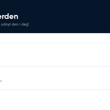
verden
 udnyt den i dag!
d.