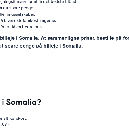
jningsfirmaer for at få det bedste tilbud.
an du spare penge.
dlejningsselskaber.
 på brændstofomkostningerne.
or at få en bedre pris.
illeje i Somalia. At sammenligne priser, bestille på fo
t spare penge på billeje i Somalia.
 i Somalia?
onalt kørekort.
18 år.