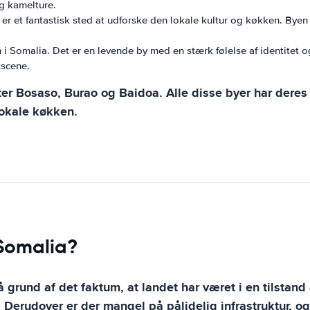
og kamelture.
er et fantastisk sted at udforske den lokale kultur og køkken. Bye
 Somalia. Det er en levende by med en stærk følelse af identitet og
tscene.
ter Bosaso, Burao og Baidoa. Alle disse byer har dere
lokale køkken.
 Somalia?
å grund af det faktum, at landet har været i en tilstand 
t. Derudover er der mangel på pålidelig infrastruktur, o