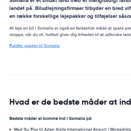
Somalia er et smukt land med et mangfoldigt land
landet på. Biludlejningsfirmaer tilbyder en bred vi
en række forskellige lejepakker og tilføjelser såso
At leje en bil i Somalia er også en fantastisk måde at spare p
stoppe, når du vil, hvilket giver dig friheden til at udforske lan
Fuldfør guiden til Somalia
Hvad er de bedste måder at in
Bedste måder at komme ind i Somalia på:
Med fly: Flyv til Aden Adde International Airport i Mogadish