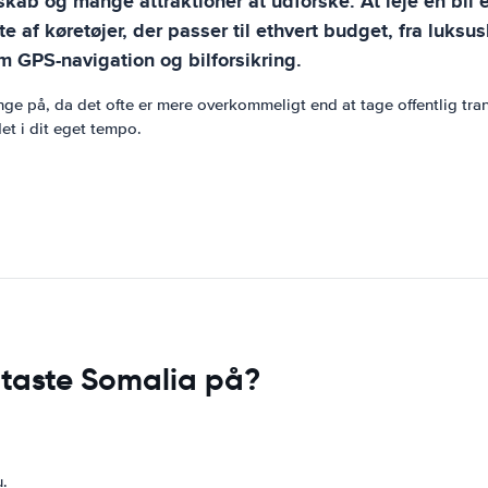
skab og mange attraktioner at udforske. At leje en bi
fte af køretøjer, der passer til ethvert budget, fra luk
m GPS-navigation og bilforsikring.
enge på, da det ofte er mere overkommeligt end at tage offentlig tr
det i dit eget tempo.
dtaste Somalia på?
u.