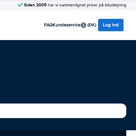
Siden 2005
har vi sammenlignet priser på biludlejning
FAQ
Kundeservice
(DK)
Log ind