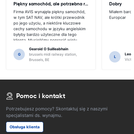
Piękny samochód, ale potrzebna rada
Dobry
Firma AVIS wynajęła piękny samochód,
Miałem bardz
w tym SAT NAV, ale krótki przewodnik
Europcar
po jego użyciu, a niektóre kluczowe
cechy samochodu w języku angielskim
byłyby bardzo użyteczne dla tego
klienta. Musieliśmy poprosić wielu
mieszkańców o wskazówki i tylko
Gearoid O Suilleabhain
dlatego, że mogliśmy nie zorientować
Leon
G
brussels midi railway station,
L
się w funkcjach SAT NAV.
Victor
Brussels, BE
Pomoc i kontakt
Potrzebujesz pomocy? Skontaktuj się z naszymi
specjalistami ds. wynajmu.
Obsługa klienta