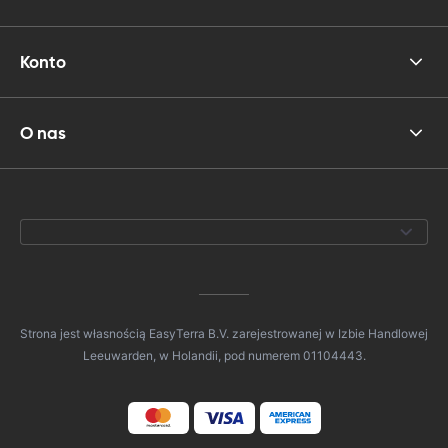
Konto
O nas
Strona jest własnością EasyTerra B.V. zarejestrowanej w Izbie Handlowej
Leeuwarden, w Holandii, pod numerem 01104443.