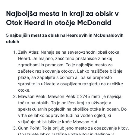
Najboljša mesta in kraji za obisk v
Otok Heard in otočje McDonald
5 najboljših mest za obisk na Heardovih in McDonaldovih
otokih
Zaliv Atlas: Nahaja se na severovzhodni obali otoka
Heard. Je majhno, zaščiteno pristanišče z nekaj
zgradbami in pomolom. To je najboljše mesto za
začetek raziskovanja otokov. Lahko raziščete bližnje
plaže, se zapeljete s čolnom ali pa se preprosto
sprostite in uživate v osupljivem razgledu na okoliške
otoke.
Mawson Peak: Mawson Peak z 2745 metri je najvišja
točka na otokih. To je odličen kraj za uživanje v
spektakularnih pogledih na okoliške otoke in ocean. Do
vrha se lahko odpravite tudi na voden ogled, ki
vključuje obisk bližnje koče Mawson Hut.
Gunn Point: To je priljubljeno mesto za opazovanje kitov.
Opazujete lahko različne vrste kitov in delfinov v