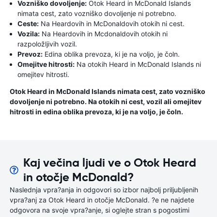
Vozniško dovoljenje:
Otok Heard in McDonald Islands
nimata cest, zato vozniško dovoljenje ni potrebno.
Ceste:
Na Heardovih in McDonaldovih otokih ni cest.
Vozila:
Na Heardovih in Mcdonaldovih otokih ni
razpoložljivih vozil.
Prevoz:
Edina oblika prevoza, ki je na voljo, je čoln.
Omejitve hitrosti:
Na otokih Heard in McDonald Islands ni
omejitev hitrosti.
Otok Heard in McDonald Islands nimata cest, zato vozniško
dovoljenje ni potrebno. Na otokih ni cest, vozil ali omejitev
hitrosti in edina oblika prevoza, ki je na voljo, je čoln.
Kaj večina ljudi ve o Otok Heard
in otočje McDonald?
Naslednja vpra?anja in odgovori so izbor najbolj priljubljenih
vpra?anj za Otok Heard in otočje McDonald. ?e ne najdete
odgovora na svoje vpra?anje, si oglejte stran s pogostimi