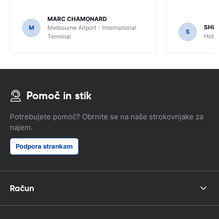
MARC CHAMONARD
SHU
M
Melbourne Airport - International
S
Hobar
Terminal
Pomoč in stik
Potrebujete pomoč? Obrnite se na naše strokovnjake za
najem.
Podpora strankam
Račun