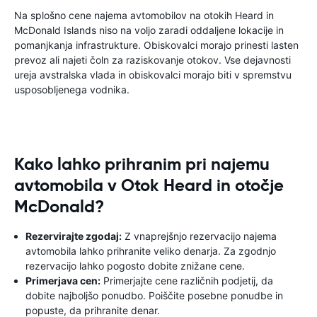
Na splošno cene najema avtomobilov na otokih Heard in
McDonald Islands niso na voljo zaradi oddaljene lokacije in
pomanjkanja infrastrukture. Obiskovalci morajo prinesti lasten
prevoz ali najeti čoln za raziskovanje otokov. Vse dejavnosti
ureja avstralska vlada in obiskovalci morajo biti v spremstvu
usposobljenega vodnika.
Kako lahko prihranim pri najemu
avtomobila v Otok Heard in otočje
McDonald?
Rezervirajte zgodaj:
Z vnaprejšnjo rezervacijo najema
avtomobila lahko prihranite veliko denarja. Za zgodnjo
rezervacijo lahko pogosto dobite znižane cene.
Primerjava cen:
Primerjajte cene različnih podjetij, da
dobite najboljšo ponudbo. Poiščite posebne ponudbe in
popuste, da prihranite denar.