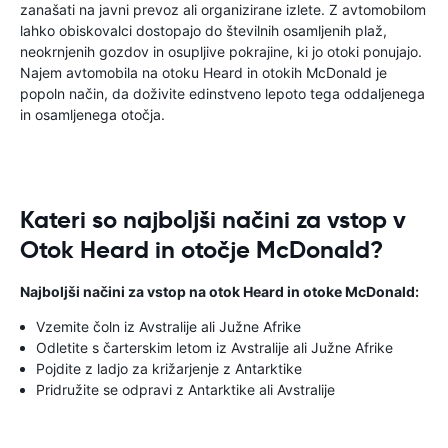
zanašati na javni prevoz ali organizirane izlete. Z avtomobilom
lahko obiskovalci dostopajo do številnih osamljenih plaž,
neokrnjenih gozdov in osupljive pokrajine, ki jo otoki ponujajo.
Najem avtomobila na otoku Heard in otokih McDonald je
popoln način, da doživite edinstveno lepoto tega oddaljenega
in osamljenega otočja.
Kateri so najboljši načini za vstop v
Otok Heard in otočje McDonald?
Najboljši načini za vstop na otok Heard in otoke McDonald:
Vzemite čoln iz Avstralije ali Južne Afrike
Odletite s čarterskim letom iz Avstralije ali Južne Afrike
Pojdite z ladjo za križarjenje z Antarktike
Pridružite se odpravi z Antarktike ali Avstralije