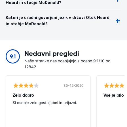
Heard in otočje McDonald?
Kateri je uradni govorjeni jezik v državi Otok Heard
in otočje McDonald?
Nedavni pregledi
9.1
Naše stranke nas ocenjujejo z oceno 9.1/10 od
12842
30-12-2020
Zelo dobro
Vse je bilo 
SI osebje zelo gostoljubni in prijazni.