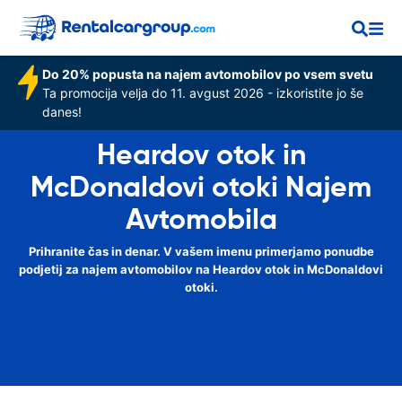
Do 20% popusta na najem avtomobilov po vsem svetu
Ta promocija velja do 11. avgust 2026 - izkoristite jo še
danes!
Heardov otok in
McDonaldovi otoki Najem
Avtomobila
Prihranite čas in denar. V vašem imenu primerjamo ponudbe
podjetij za najem avtomobilov na Heardov otok in McDonaldovi
otoki.