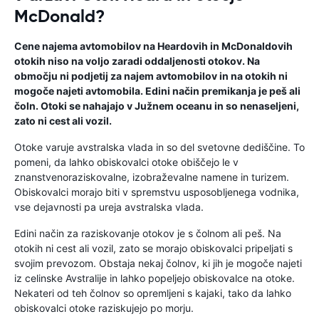
McDonald?
Cene najema avtomobilov na Heardovih in McDonaldovih
otokih niso na voljo zaradi oddaljenosti otokov. Na
območju ni podjetij za najem avtomobilov in na otokih ni
mogoče najeti avtomobila. Edini način premikanja je peš ali
čoln. Otoki se nahajajo v Južnem oceanu in so nenaseljeni,
zato ni cest ali vozil.
Otoke varuje avstralska vlada in so del svetovne dediščine. To
pomeni, da lahko obiskovalci otoke obiščejo le v
znanstvenoraziskovalne, izobraževalne namene in turizem.
Obiskovalci morajo biti v spremstvu usposobljenega vodnika,
vse dejavnosti pa ureja avstralska vlada.
Edini način za raziskovanje otokov je s čolnom ali peš. Na
otokih ni cest ali vozil, zato se morajo obiskovalci pripeljati s
svojim prevozom. Obstaja nekaj čolnov, ki jih je mogoče najeti
iz celinske Avstralije in lahko popeljejo obiskovalce na otoke.
Nekateri od teh čolnov so opremljeni s kajaki, tako da lahko
obiskovalci otoke raziskujejo po morju.