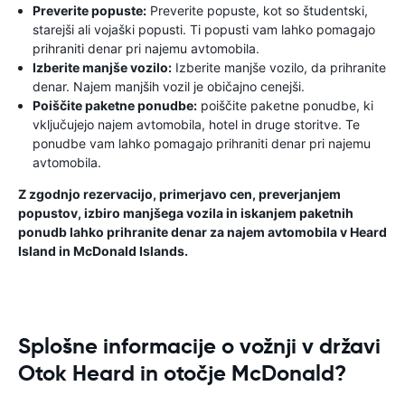
Preverite popuste:
Preverite popuste, kot so študentski,
starejši ali vojaški popusti. Ti popusti vam lahko pomagajo
prihraniti denar pri najemu avtomobila.
Izberite manjše vozilo:
Izberite manjše vozilo, da prihranite
denar. Najem manjših vozil je običajno cenejši.
Poiščite paketne ponudbe:
poiščite paketne ponudbe, ki
vključujejo najem avtomobila, hotel in druge storitve. Te
ponudbe vam lahko pomagajo prihraniti denar pri najemu
avtomobila.
Z zgodnjo rezervacijo, primerjavo cen, preverjanjem
popustov, izbiro manjšega vozila in iskanjem paketnih
ponudb lahko prihranite denar za najem avtomobila v Heard
Island in McDonald Islands.
Splošne informacije o vožnji v državi
Otok Heard in otočje McDonald?