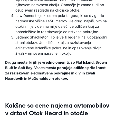
njihovem naravnem okolju. Območje je znano tudi po
osupljivem razgledu na okoliške otoke.
Law Dome: to je z ledom pokrita gora, ki se dviga do
nadmorske višine 1450 metrov. Je drugi najvišji vrh na
otokih in je viden na milje daleč. Je odličen kraj za
pohodništvo in raziskovanje edinstvene pokrajine.
Ledenik Shackleton: To je velik ledenik na jugozahodni
strani otokov. Je odličen kraj za raziskovanje
edinstvene ledeniške pokrajine in opazovanje divjih
živali v njihovem naravnem okolju.
Druga mesta, ki jih je vredno omeniti, so Flat Island, Brown
Bluff in Spit Bay. Vsa ta mesta ponujajo odlične priložnosti
za raziskovanje edinstvene pokrajine in divjih živali
Heardovih in McDonaldovih otokov.
Kakšne so cene najema avtomobilov
v državi Otok Heard in otočje