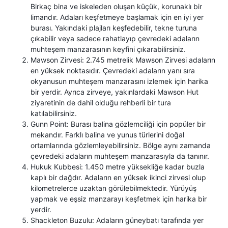
Birkaç bina ve iskeleden oluşan küçük, korunaklı bir
limandır. Adaları keşfetmeye başlamak için en iyi yer
burası. Yakındaki plajları keşfedebilir, tekne turuna
çıkabilir veya sadece rahatlayıp çevredeki adaların
muhteşem manzarasının keyfini çıkarabilirsiniz.
Mawson Zirvesi: 2.745 metrelik Mawson Zirvesi adaların
en yüksek noktasıdır. Çevredeki adaların yanı sıra
okyanusun muhteşem manzarasını izlemek için harika
bir yerdir. Ayrıca zirveye, yakınlardaki Mawson Hut
ziyaretinin de dahil olduğu rehberli bir tura
katılabilirsiniz.
Gunn Point: Burası balina gözlemciliği için popüler bir
mekandır. Farklı balina ve yunus türlerini doğal
ortamlarında gözlemleyebilirsiniz. Bölge aynı zamanda
çevredeki adaların muhteşem manzarasıyla da tanınır.
Hukuk Kubbesi: 1.450 metre yüksekliğe kadar buzla
kaplı bir dağdır. Adaların en yüksek ikinci zirvesi olup
kilometrelerce uzaktan görülebilmektedir. Yürüyüş
yapmak ve eşsiz manzarayı keşfetmek için harika bir
yerdir.
Shackleton Buzulu: Adaların güneybatı tarafında yer