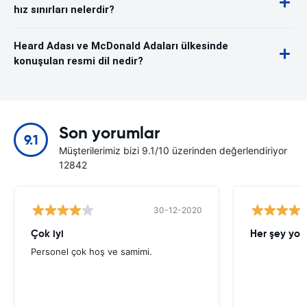
hız sınırları nelerdir?
Heard Adası ve McDonald Adaları ülkesinde
konuşulan resmi dil nedir?
Son yorumlar
9.1
Müşterilerimiz bizi 9.1/10 üzerinden değerlendiriyor
12842
30-12-2020
Çok iyi
Her şey yol
Personel çok hoş ve samimi.