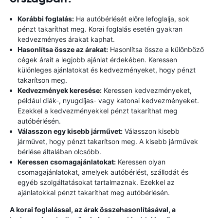
Korábbi foglalás:
Ha autóbérlését előre lefoglalja, sok
pénzt takaríthat meg. Korai foglalás esetén gyakran
kedvezményes árakat kaphat.
Hasonlítsa össze az árakat:
Hasonlítsa össze a különböző
cégek árait a legjobb ajánlat érdekében. Keressen
különleges ajánlatokat és kedvezményeket, hogy pénzt
takarítson meg.
Kedvezmények keresése:
Keressen kedvezményeket,
például diák-, nyugdíjas- vagy katonai kedvezményeket.
Ezekkel a kedvezményekkel pénzt takaríthat meg
autóbérlésén.
Válasszon egy kisebb járművet:
Válasszon kisebb
járművet, hogy pénzt takarítson meg. A kisebb járművek
bérlése általában olcsóbb.
Keressen csomagajánlatokat:
Keressen olyan
csomagajánlatokat, amelyek autóbérlést, szállodát és
egyéb szolgáltatásokat tartalmaznak. Ezekkel az
ajánlatokkal pénzt takaríthat meg autóbérlésén.
A korai foglalással, az árak összehasonlításával, a