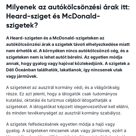
Milyenek az autókölcsönzési árak itt:
Heard-sziget és McDonald-
szigetek?
A Heard-szigeten és a McDonald-szigeteken az
autókölcsönzési árak a szigetek távoli elhelyezkedése miatt
nem érhetők el. A környéken nincs autókölcsönző cég, és a
szigeteken nem is lehet autót bérelni. Az egyetlen módja
annak, hogy gyalog vagy hajóval közlekedjünk. A szigetek a
Déli Óceánban találhatók, lakatlanok, így nincsenek utak
vagy járművek.
A szigeteket az ausztrál kormány védi, és a világörökség
része. Ez azt jelenti, hogy a látogatók csak tudományos
kutatási, oktatási és turizmus céljából látogathatják a
szigeteket. A látogatókat képzett idegenvezetővel kell ellátni,
és minden tevékenységet az ausztrál kormány szabályoz.
A szigetek felfedezésének egyetlen módja a hajó vagy
gyalog. A szigeteken nincsenek utak vagy járművek, ezért a