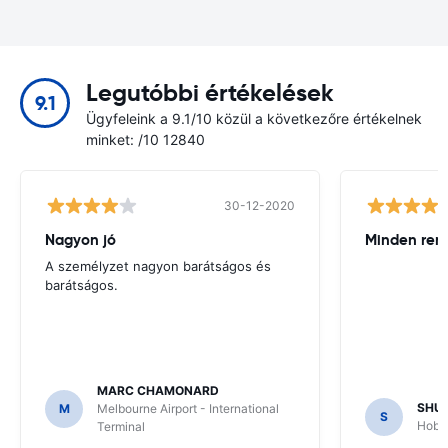
Legutóbbi értékelések
9.1
Ügyfeleink a 9.1/10 közül a következőre értékelnek
minket: /10 12840
30-12-2020
Nagyon jó
Minden ren
A személyzet nagyon barátságos és
barátságos.
MARC CHAMONARD
SHU
M
Melbourne Airport - International
S
Hobar
Terminal