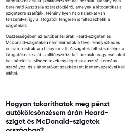
látogatóknak saját szállítóeszközt kell hozniuk. Néhány hajó
bérelhető Ausztrália szárazföldjéről, amelyek a látogatókat a
szigetekre szállítják. Néhány ilyen hajó kajakkal van
felszerelve, így a látogatók tengeren is felfedezhetik a
szigeteket.
Összességében az autóbérlési árak Heard-szigeten és
McDonald-szigeteken nem elérhetők a távoli elhelyezkedés
és az infrastruktúra hiánya miatt. A szigetek felfedezéséhez a
látogatóknak saját szállítóeszközt kell hozniuk, vagy csónakot
kell bérelniük. Minden tevékenységet az ausztrál kormány
szabályoz, és a látogatókat szakképzett idegenvezetővel kell
ellátni.
Hogyan takaríthatok meg pénzt
autókölcsönzésem árán Heard-
sziget és McDonald-szigetek
országban?