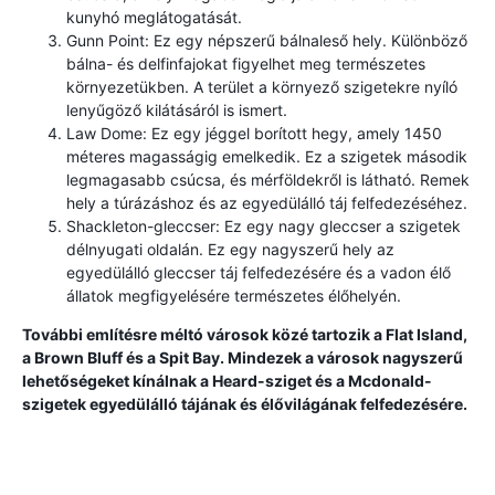
kunyhó meglátogatását.
Gunn Point: Ez egy népszerű bálnaleső hely. Különböző
bálna- és delfinfajokat figyelhet meg természetes
környezetükben. A terület a környező szigetekre nyíló
lenyűgöző kilátásáról is ismert.
Law Dome: Ez egy jéggel borított hegy, amely 1450
méteres magasságig emelkedik. Ez a szigetek második
legmagasabb csúcsa, és mérföldekről is látható. Remek
hely a túrázáshoz és az egyedülálló táj felfedezéséhez.
Shackleton-gleccser: Ez egy nagy gleccser a szigetek
délnyugati oldalán. Ez egy nagyszerű hely az
egyedülálló gleccser táj felfedezésére és a vadon élő
állatok megfigyelésére természetes élőhelyén.
További említésre méltó városok közé tartozik a Flat Island,
a Brown Bluff és a Spit Bay. Mindezek a városok nagyszerű
lehetőségeket kínálnak a Heard-sziget és a Mcdonald-
szigetek egyedülálló tájának és élővilágának felfedezésére.