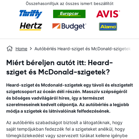
Összehasonlítjuk az összes ismert beszállítót
Home
Autóbérlés Heard-sziget és McDonald-szigetek
Miért béreljen autót itt: Heard-
sziget és McDonald-szigetek?
Heard-sziget és Mcdonald-szigetek egy távoli és elszigetelt
szigetcsoport az óceán déli részén. Masszív szépségéről
és bőséges vadvilágáról híres, így a természet
szerelmeseinek kedvelt célpontja. Az autóbérlés a legjobb
módja a szigetek és látnivalóinak felfedezésének.
Az autóbérlés szabadságot biztosít a látogatóknak, hogy
saját tempójukban fedezzék fel a szigeteket anélkül, hogy
tömegközlekedést vagy szervezett túrákat kellene igénybe