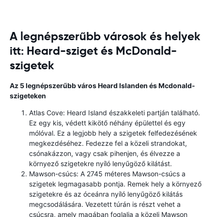
A legnépszerűbb városok és helyek
itt: Heard-sziget és McDonald-
szigetek
Az 5 legnépszerűbb város Heard Islanden és Mcdonald-
szigeteken
Atlas Cove: Heard Island északkeleti partján található.
Ez egy kis, védett kikötő néhány épülettel és egy
mólóval. Ez a legjobb hely a szigetek felfedezésének
megkezdéséhez. Fedezze fel a közeli strandokat,
csónakázzon, vagy csak pihenjen, és élvezze a
környező szigetekre nyíló lenyűgöző kilátást.
Mawson-csúcs: A 2745 méteres Mawson-csúcs a
szigetek legmagasabb pontja. Remek hely a környező
szigetekre és az óceánra nyíló lenyűgöző kilátás
megcsodálására. Vezetett túrán is részt vehet a
csúcsra, amely magában foglalja a közeli Mawson