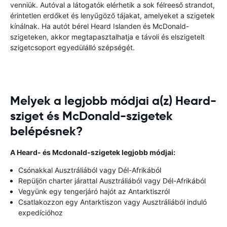
venniük. Autóval a látogatók elérhetik a sok félreeső strandot,
érintetlen erdőket és lenyűgöző tájakat, amelyeket a szigetek
kínálnak. Ha autót bérel Heard Islanden és McDonald-
szigeteken, akkor megtapasztalhatja e távoli és elszigetelt
szigetcsoport egyedülálló szépségét.
Melyek a legjobb módjai a(z) Heard-
sziget és McDonald-szigetek
belépésnek?
A Heard- és Mcdonald-szigetek legjobb módjai:
Csónakkal Ausztráliából vagy Dél-Afrikából
Repüljön charter járattal Ausztráliából vagy Dél-Afrikából
Vegyünk egy tengerjáró hajót az Antarktiszról
Csatlakozzon egy Antarktiszon vagy Ausztráliából induló
expedícióhoz