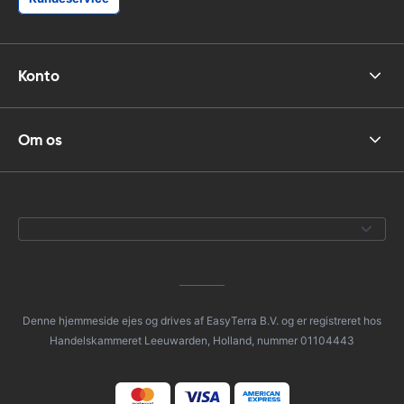
Konto
Om os
Denne hjemmeside ejes og drives af EasyTerra B.V. og er registreret hos
Handelskammeret Leeuwarden, Holland, nummer 01104443