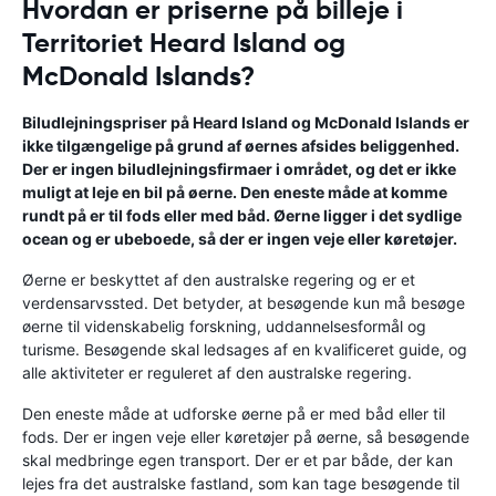
Hvordan er priserne på billeje i
Territoriet Heard Island og
McDonald Islands?
Biludlejningspriser på Heard Island og McDonald Islands er
ikke tilgængelige på grund af øernes afsides beliggenhed.
Der er ingen biludlejningsfirmaer i området, og det er ikke
muligt at leje en bil på øerne. Den eneste måde at komme
rundt på er til fods eller med båd. Øerne ligger i det sydlige
ocean og er ubeboede, så der er ingen veje eller køretøjer.
Øerne er beskyttet af den australske regering og er et
verdensarvssted. Det betyder, at besøgende kun må besøge
øerne til videnskabelig forskning, uddannelsesformål og
turisme. Besøgende skal ledsages af en kvalificeret guide, og
alle aktiviteter er reguleret af den australske regering.
Den eneste måde at udforske øerne på er med båd eller til
fods. Der er ingen veje eller køretøjer på øerne, så besøgende
skal medbringe egen transport. Der er et par både, der kan
lejes fra det australske fastland, som kan tage besøgende til