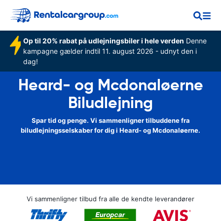
Op til 20% rabat på udlejningsbiler i hele verden
Denne
kampagne gælder indtil 11. august 2026 - udnyt den i
dag!
Heard- og Mcdonaløerne
Biludlejning
Spar tid og penge. Vi sammenligner tilbuddene fra
biludlejningsselskaber for dig i Heard- og Mcdonaløerne.
Vi sammenligner tilbud fra alle de kendte leverandører