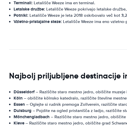
Terminali:
Letališče Weeze ima en terminal.
Letalske družbe:
Letališče Weeze pokrivajo letalske družbe, 
Potniki:
Letališče Weeze je leta 2018 oskrbovalo več kot 3,2
Vzletno-pristajalne steze:
Letališče Weeze ima eno vzletno-p
Najbolj priljubljene destinacije
Düsseldorf
– Raziščite staro mestno jedro, obiščite muzeje 
Köln
– obiščite kölnsko katedralo, raziščite številne mestn
Essen
– Oglejte si rudnik premoga Zollverein, raziščite sta
Duisburg
– Pojdite na ogled pristanišča z ladjo, raziščite 
Mönchengladbach
– Raziščite staro mestno jedro, obiščite
Kleve
– Raziščite staro mestno jedro, obiščite grad Schwane