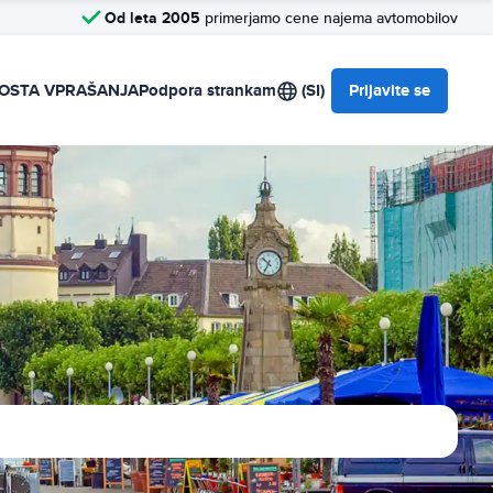
Od leta 2005
primerjamo cene najema avtomobilov
OSTA VPRAŠANJA
Podpora strankam
(SI)
Prijavite se
a