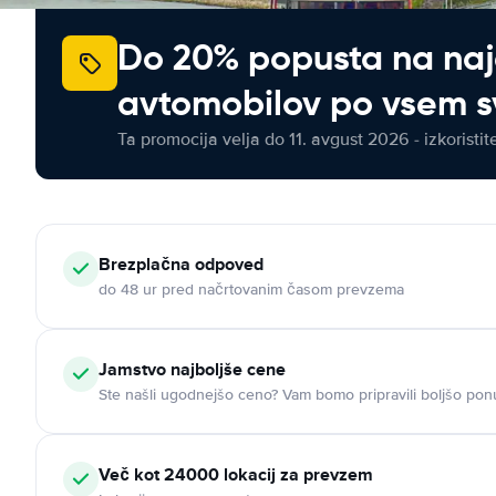
Do 20% popusta na na
avtomobilov po vsem s
Ta promocija velja do 11. avgust 2026 - izkoristit
Brezplačna odpoved
do 48 ur pred načrtovanim časom prevzema
Jamstvo najboljše cene
Ste našli ugodnejšo ceno? Vam bomo pripravili boljšo pon
Več kot 24000 lokacij za prevzem