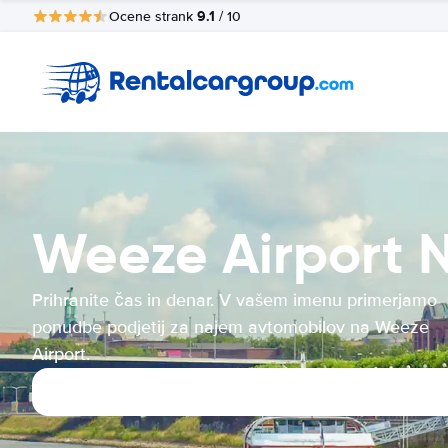
9.1
Ocene strank
/ 10
Weeze Airport 
Prihranite čas in denar. V vašem imenu primerjamo
ponudbe podjetij za najem avtomobilov na Weeze
Airport.