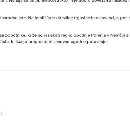
om. Nahaja se tik ob avtocesti A57 in je dobro povezan z naciona
rodne lete. Na letališču so številne trgovine in restavracije, posl
a popotnike, ki želijo raziskati regijo Spodnje Porenje v Nemčiji a
a tiste, ki iščejo preprosto in cenovno ugodno potovanje.
i.