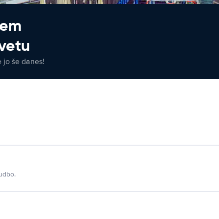
jem
vetu
e jo še danes!
udbo.