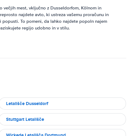
ko večjih mest, vključno z Dusseldorfom, Kölnom in
preprosto najdete avto, ki ustreza vašemu proračunu in
ni popusti. To pomeni, da lahko najdete popoln najem
ziskujete regijo udobno in v stilu.
Letališče Dusseldorf
Stuttgart Letališče
Wickede Letališča Dortmund