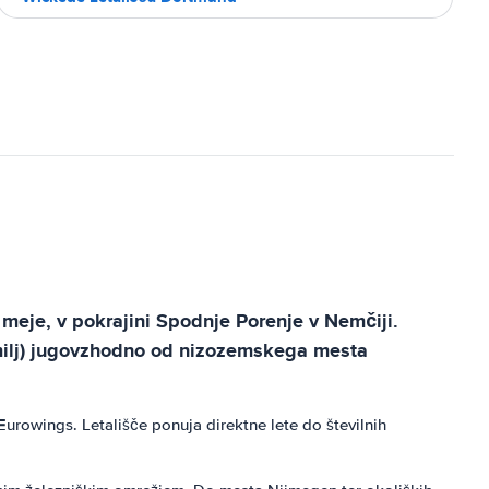
meje, v pokrajini Spodnje Porenje v Nemčiji.
9 milj) jugovzhodno od nizozemskega mesta
urowings. Letališče ponuja direktne lete do številnih