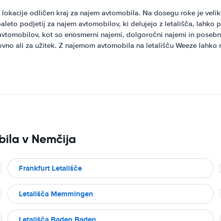
e lokacije odličen kraj za najem avtomobila. Na dosegu roke je veli
aleto podjetij za najem avtomobilov, ki delujejo z letališča, lahko 
a avtomobilov, kot so enosmerni najemi, dolgoročni najemi in poseb
ovno ali za užitek. Z najemom avtomobila na letališču Weeze lahko ra
ila v Nemčija
Frankfurt Letališče
Letališča Memmingen
Letališča Baden Baden