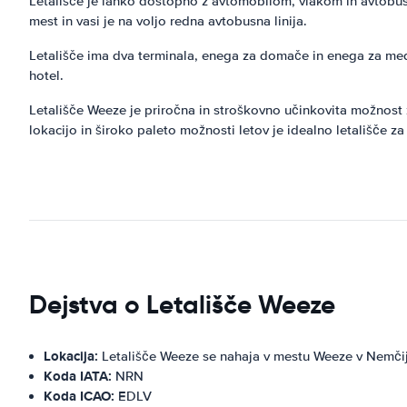
Letališče je lahko dostopno z avtomobilom, vlakom in avtobus
mest in vasi je na voljo redna avtobusna linija.
Letališče ima dva terminala, enega za domače in enega za medna
hotel.
Letališče Weeze je priročna in stroškovno učinkovita možnost z
lokacijo in široko paleto možnosti letov je idealno letališče z
Dejstva o Letališče Weeze
Lokacija:
Letališče Weeze se nahaja v mestu Weeze v Nemčij
Koda IATA:
NRN
Koda ICAO:
EDLV