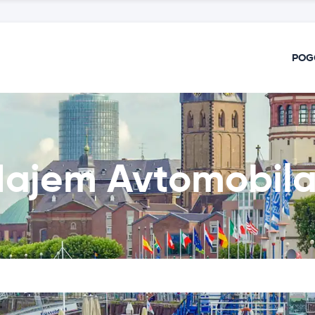
POG
Najem Avtomobil