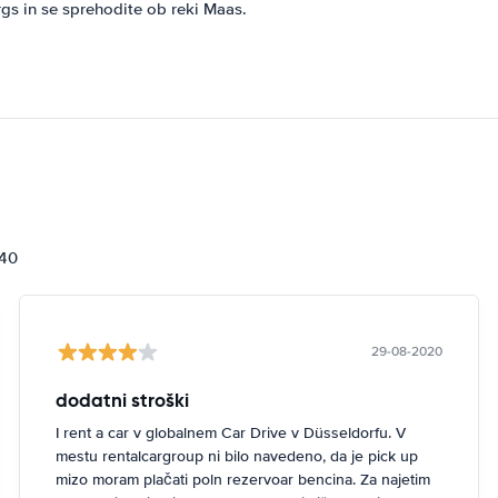
gs in se sprehodite ob reki Maas.
840
29-08-2020
dodatni stroški
I rent a car v globalnem Car Drive v Düsseldorfu. V
mestu rentalcargroup ni bilo navedeno, da je pick up
mizo moram plačati poln rezervoar bencina. Za najetim