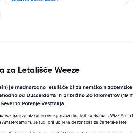
a za Letališče Weeze
hein) je mednarodno letališče blizu nemško-nizozemske 
ozahodno od Dusseldorfa in približno 30 kilometrov (1
 Severno Porenje-Vestfalija.
 vozlišče za nizkocenovne prevoznike, kot so Ryanair, Wizz Air in E
 Amsterdamom. Je tudi priljubljena destinacija za čarterske lete.