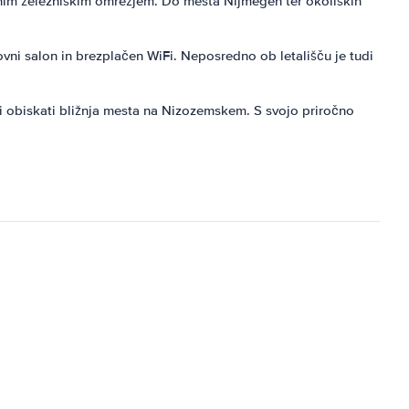
lnim železniškim omrežjem. Do mesta Nijmegen ter okoliških
ovni salon in brezplačen WiFi. Neposredno ob letališču je tudi
li obiskati bližnja mesta na Nizozemskem. S svojo priročno