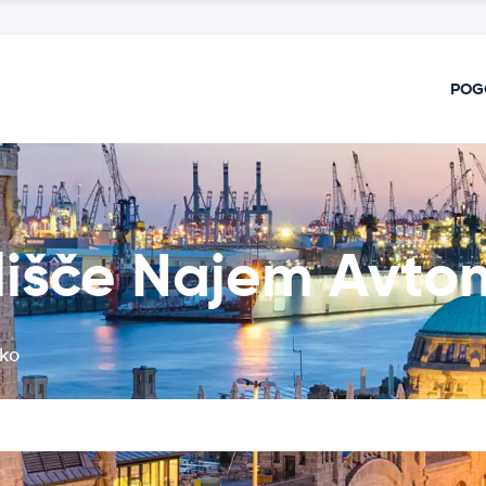
POG
lišče Najem Avto
ško