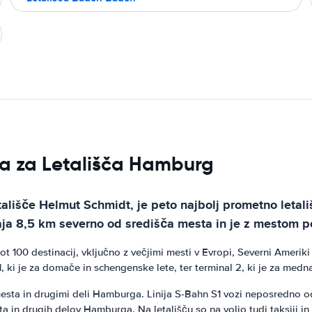
la za Letališča Hamburg
ališče Helmut Schmidt, je peto najbolj prometno letal
aja 8,5 km severno od središča mesta in je z mestom 
 100 destinacij, vključno z večjimi mesti v Evropi, Severni Ameriki 
 1, ki je za domače in schengenske lete, ter terminal 2, ki je za medn
sta in drugimi deli Hamburga. Linija S-Bahn S1 vozi neposredno od 
ta in drugih delov Hamburga. Na letališču so na voljo tudi taksiji i