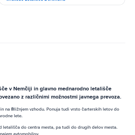
išče v Nemčiji in glavno mednarodno letališče
povezano z različnimi možnostmi javnega prevoza.
in na Bližnjem vzhodu. Ponuja tudi vrsto čarterskih letov do
arodne lete.
letališča do centra mesta, pa tudi do drugih delov mesta.
n najem avtomobilov.