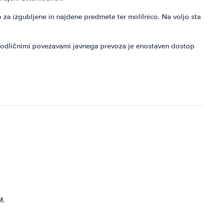
o za izgubljene in najdene predmete ter molilnico. Na voljo sta
in odličnimi povezavami javnega prevoza je enostaven dostop
M.