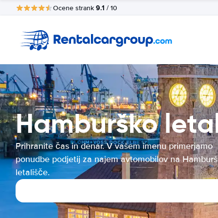
9.1
Ocene strank
/ 10
Hamburško leta
Prihranite čas in denar. V vašem imenu primerjamo
ponudbe podjetij za najem avtomobilov na Hambur
letališče.