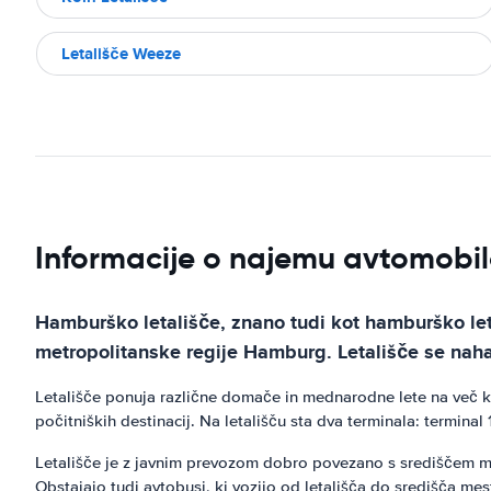
Letališče Weeze
Informacije o najemu avtomobi
Hamburško letališče, znano tudi kot hamburško let
metropolitanske regije Hamburg. Letališče se nah
Letališče ponuja različne domače in mednarodne lete na več kot
počitniških destinacij. Na letališču sta dva terminala: terminal
Letališče je z javnim prevozom dobro povezano s središčem me
Obstajajo tudi avtobusi, ki vozijo od letališča do središča mes