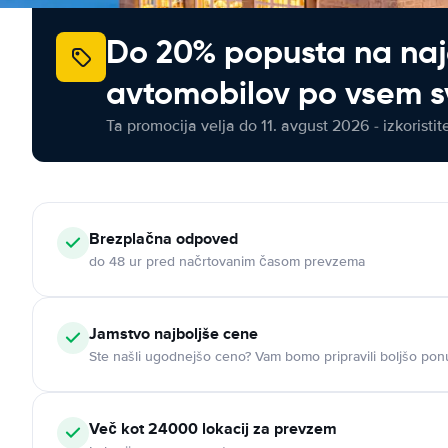
Do 20% popusta na na
avtomobilov po vsem s
Ta promocija velja do 11. avgust 2026 - izkoristit
Brezplačna odpoved
do 48 ur pred načrtovanim časom prevzema
Jamstvo najboljše cene
Ste našli ugodnejšo ceno? Vam bomo pripravili boljšo pon
Več kot 24000 lokacij za prevzem