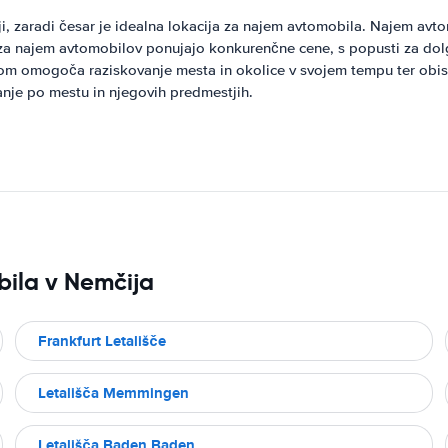
i, zaradi česar je idealna lokacija za najem avtomobila. Najem avt
ja za najem avtomobilov ponujajo konkurenčne cene, s popusti za do
omogoča raziskovanje mesta in okolice v svojem tempu ter obisk bl
nje po mestu in njegovih predmestjih.
ila v Nemčija
Frankfurt Letališče
Letališča Memmingen
Letališča Baden Baden