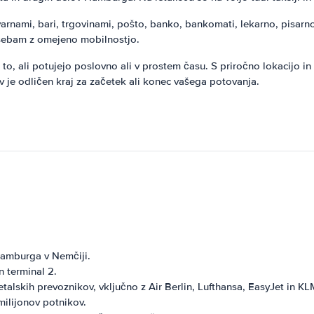
avarnami, bari, trgovinami, pošto, banko, bankomati, lekarno, pisarn
 osebam z omejeno mobilnostjo.
to, ali potujejo poslovno ali v prostem času. S priročno lokacijo 
ev je odličen kraj za začetek ali konec vašega potovanja.
amburga v Nemčiji.
n terminal 2.
alskih prevoznikov, vključno z Air Berlin, Lufthansa, EasyJet in KL
milijonov potnikov.