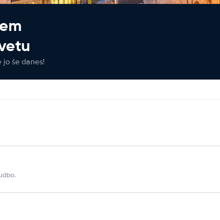
jem
vetu
e jo še danes!
udbo.