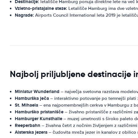
Destinacije:
letališče Hamburg ponuja direktne lete na več k
Vzletno-pristajalne steze:
Letališče Hamburg ima dve vzletno-
Nagrade:
Airports Council International leta 2019 je letali
Najbolj priljubljene destinacije
Miniatur Wunderland
– največja svetovna razstava modelov ž
Hamburška ječa
– interaktivno potovanje po temnejši plat
St. Mihaela
– ena najpomembnejših cerkva v Hamburgu z baro
Hamburško pristanišče
– živahno pristanišče z različnimi zan
Hamburger Kunsthalle
– muzej umetnosti s široko paleto de
Reeperbahn
– živahna četrt z nočnim življenjem z različnimi 
Alsterska jezera
– čudovita mreža jezer in kanalov z obilico