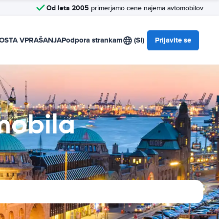
Od leta 2005
primerjamo cene najema avtomobilov
OSTA VPRAŠANJA
Podpora strankam
(SI)
Prijavite se
mobila