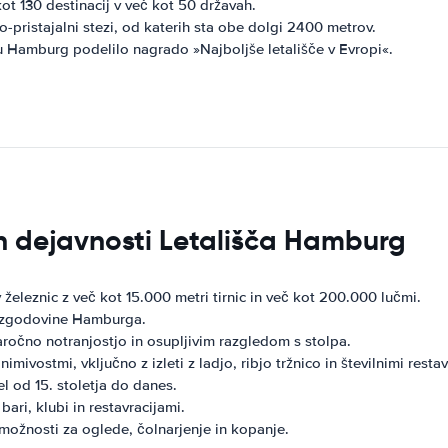
ot 130 destinacij v več kot 50 državah.
pristajalni stezi, od katerih sta obe dolgi 2400 metrov.
šču Hamburg podelilo nagrado »Najboljše letališče v Evropi«.
 in dejavnosti Letališča Hamburg
eleznic z več kot 15.000 metri tirnic in več kot 200.000 lučmi.
i zgodovine Hamburga.
čno notranjostjo in osupljivim razgledom s stolpa.
imivostmi, vključno z izleti z ladjo, ribjo tržnico in številnimi restav
l od 15. stoletja do danes.
bari, klubi in restavracijami.
 možnosti za oglede, čolnarjenje in kopanje.