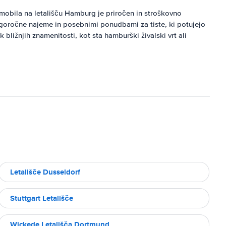
omobila na letališču Hamburg je priročen in stroškovno
lgoročne najeme in posebnimi ponudbami za tiste, ki potujejo
ižnjih znamenitosti, kot sta hamburški živalski vrt ali
Letališče Dusseldorf
Stuttgart Letališče
Wickede Letališča Dortmund