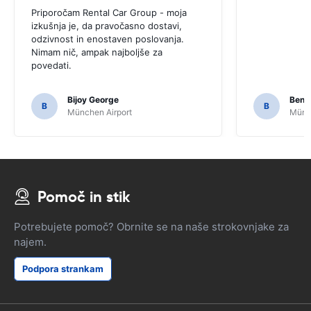
Priporočam Rental Car Group - moja
izkušnja je, da pravočasno dostavi,
odzivnost in enostaven poslovanja.
Nimam nič, ampak najboljše za
povedati.
Bijoy George
Beno
B
B
München Airport
Münch
Pomoč in stik
Potrebujete pomoč? Obrnite se na naše strokovnjake za
najem.
Podpora strankam