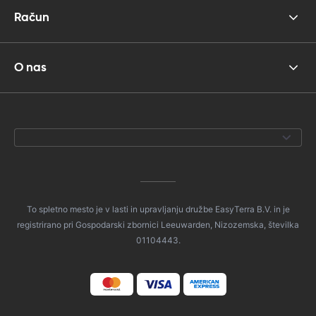
Račun
O nas
To spletno mesto je v lasti in upravljanju družbe EasyTerra B.V. in je
registrirano pri Gospodarski zbornici Leeuwarden, Nizozemska, številka
01104443.