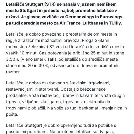
Letališče Stuttgart (STR) se nahaja v južnem nemškem
mestu Stuttgart in je šesto najbolj prometno letališče v
državi. Je glavno vozlišče za Germanwings in Eurowings,
pa tudi osrednje mesto za Air France, Lufthansa in TUIfly.
Letališče je dobro povezano s preostalim delom mesta in
regije z različnimi možnostmi prevoza. Proga S-Bahn
(primestna železnica) S2 vozi od letališča do središča mesta
vsakih 10 minut. Čas potovanja je približno 25 minut in stane
3,50 € (v eno smer). Taksi od letališča do središča mesta
stane med 20 in 30 €, odvisno od ure dneva in prometnih
razmer.
Letališče je dobro oskrbovano s številnimi trgovinami,
restavracijami in storitvami. Obstajajo brezcarinske
prodajalne, vrsta restavracij, barov in kavarn ter vrsta drugih
trgovin, vključno s knjigarno, trgovino z elektroniko in
trgovinami z oblačili. Na voljo so tudi bankomati, menjalnica in
pošta.
Letališče Stuttgart je dobro opremljeno tudi za potnike s
posebnimi potrebami. Na celotnem letališču so dvigala,