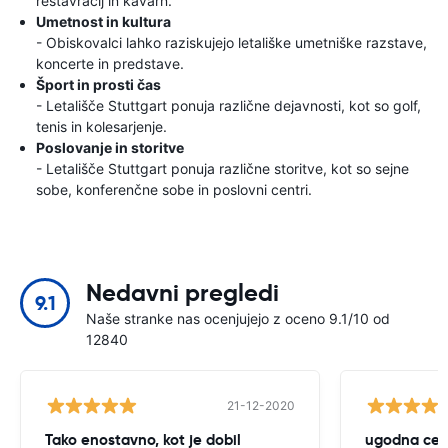
restavracij in kavarn.
Umetnost in kultura
- Obiskovalci lahko raziskujejo letališke umetniške razstave,
koncerte in predstave.
Šport in prosti čas
- Letališče Stuttgart ponuja različne dejavnosti, kot so golf,
tenis in kolesarjenje.
Poslovanje in storitve
- Letališče Stuttgart ponuja različne storitve, kot so sejne
sobe, konferenčne sobe in poslovni centri.
Nedavni pregledi
9.1
Naše stranke nas ocenjujejo z oceno 9.1/10 od
12840
21-12-2020
Tako enostavno, kot je dobil
ugodna cen