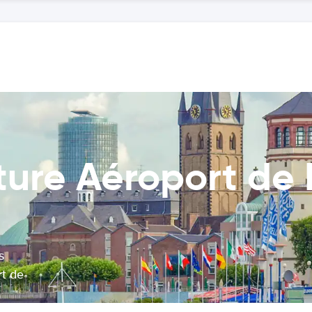
ture Aéroport de 
s
rt de