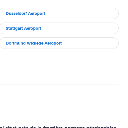
Dusseldorf Aeroport
Stuttgart Aeroport
Dortmund Wickede Aeroport
l situé près de la frontière germano-néerlandaise,