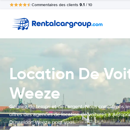
9.1
Commentaires des clients
/ 10
Location De Voi
Weeze
Gagnez du temps et de l'argent. Nous comparons le
offres des agences de location de voitures à Aéropo
Düsseldorf-Weeze pour vous.