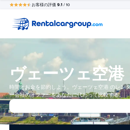
9.1
お客様の評価
/ 10
ヴェーツェ空港
時間とお金を節約しよう。ヴェーツェ空港 のレン
ー会社のオファーをあなたに代わって比較する。