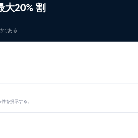
大20% 割
有効である！
条件を提示する。