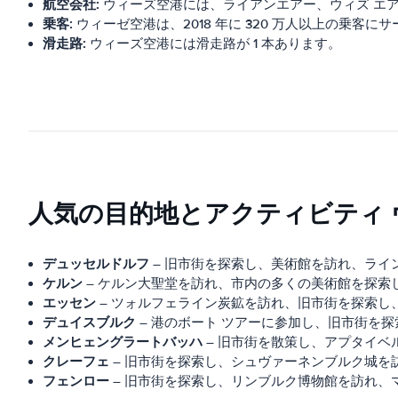
航空会社:
ウィーズ空港には、ライアンエアー、ウィズ エ
乗客:
ウィーゼ空港は、2018 年に 320 万人以上の乗客
滑走路:
ウィーズ空港には滑走路が 1 本あります。
人気の目的地とアクティビティ 
デュッセルドルフ
– 旧市街を探索し、美術館を訪れ、ライ
ケルン
– ケルン大聖堂を訪れ、市内の多くの美術館を探索
エッセン
– ツォルフェライン炭鉱を訪れ、旧市街を探索し
デュイスブルク
– 港のボート ツアーに参加し、旧市街を
メンヒェングラートバッハ
– 旧市街を散策し、アプタイベ
クレーフェ
– 旧市街を探索し、シュヴァーネンブルク城を
フェンロー
– 旧市街を探索し、リンブルク博物館を訪れ、