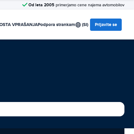
Od leta 2005
primerjamo cene najema avtomobilov
OSTA VPRAŠANJA
Podpora strankam
(SI)
Prijavite se