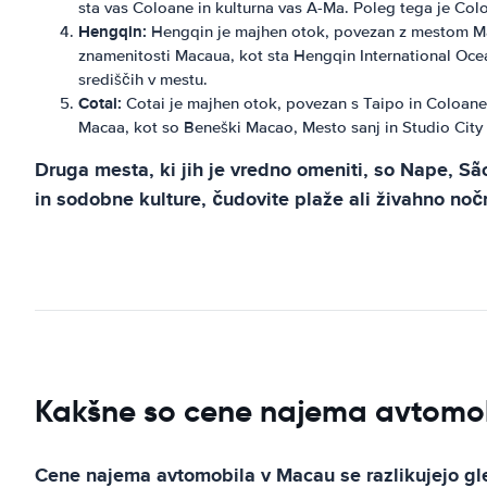
sta vas Coloane in kulturna vas A-Ma. Poleg tega je Colo
Hengqin:
Hengqin je majhen otok, povezan z mestom Maca
znamenitosti Macaua, kot sta Hengqin International Oce
središčih v mestu.
Cotai:
Cotai je majhen otok, povezan s Taipo in Coloaneo
Macaa, kot so Beneški Macao, Mesto sanj in Studio City M
Druga mesta, ki jih je vredno omeniti, so Nape, S
in sodobne kulture, čudovite plaže ali živahno nočn
Kakšne so cene najema avtomob
Cene najema avtomobila v Macau se razlikujejo gle