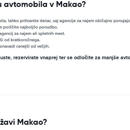
mu avtomobila v Makao?
la, lahko prihranite denar, saj agencije za najem običajno ponujaj
 in poiščite najboljšo ponudbo.
encij za najem ali spletnih mest.
jši od kratkoročnega.
onavadi cenejši od večjih.
ste, rezervirate vnaprej ter se odločite za manjše avt
državi Makao?