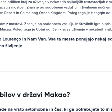
ane odličen kraj za uživanje v nekaterih najboljših restavracijah z 
u z mostovi. Znan je po sodobnem vzdušju in živahnem nočnem živl
an Resort in Chimelong Ocean Kingdom. Poleg tega je Hengqin odlič
m z mostovi. Znan je po sodobnem vzdušju in številnih igralnicah. J
acau. Poleg tega je Cotai odličen kraj za uživanje v nekaterih najbo
ão Lourenço in Nam Van. Vsa ta mesta ponujajo nekaj e
o življenje.
ilov v državi Makao?
de na vrsto avtomobila in čas, ki ga potrebujete to in