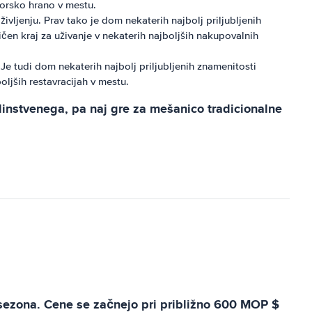
morsko hrano v mestu.
jenju. Prav tako je dom nekaterih najbolj priljubljenih
en kraj za uživanje v nekaterih najboljših nakupovalnih
e tudi dom nekaterih najbolj priljubljenih znamenitosti
ljših restavracijah v mestu.
dinstvenega, pa naj gre za mešanico tradicionalne
 sezona. Cene se začnejo pri približno 600 MOP $