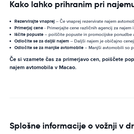
Kako lahko prihranim pri naje
Rezervirajte vnaprej
– Če vnaprej rezervirate najem avtomobi
Primerjaj cene
- Primerjajte cene različnih agencij za najem
Iščite popuste
– poiščite popuste in promocijske ponudbe ag
Odločite se za daljši najem
– Daljši najem je običajno cene
Odločite se za manjše avtomobile
– Manjši avtomobili so p
Če si vzamete čas za primerjavo cen, poiščete popu
najem avtomobila v Macao.
Splošne informacije o vožnji v 