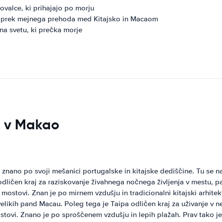
ovalce, ki prihajajo po morju
 prek mejnega prehoda med Kitajsko in Macaom
a svetu, ki prečka morje
sk v Makao
nano po svoji mešanici portugalske in kitajske dediščine. Tu se na
dličen kraj za raziskovanje živahnega nočnega življenja v mestu, pa t
tovi. Znan je po mirnem vzdušju in tradicionalni kitajski arhitektu
velikih pand Macau. Poleg tega je Taipa odličen kraj za uživanje v n
ovi. Znano je po sproščenem vzdušju in lepih plažah. Prav tako je 