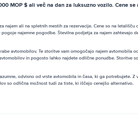
00 MOP $ ali več na dan za luksuzno vozilo. Cene se r
a najem ali na spletnih mestih za rezervacije. Cene so na letališču ob
ogoje najemne pogodbe. Številna podjetja za najem zahtevajo dep
porabe avtomobilov. Te storitve vam omogočajo najem avtomobila 
em avtomobilov in pogosto lahko najdete odlične ponudbe. Storitve s
zumne, odvisno od vrste avtomobila in časa, ki ga potrebujete. Z 
 so odlična možnost tudi za tiste, ki iščejo cenejšo alternativo.