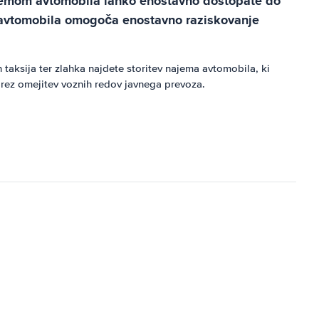
najemom avtomobila lahko enostavno dostopate do
m avtomobila omogoča enostavno raziskovanje
taksija ter zlahka najdete storitev najema avtomobila, ki
rez omejitev voznih redov javnega prevoza.