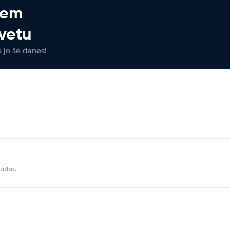
jem
vetu
e jo še danes!
udbo.