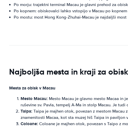
Po morju: trajektni terminal Macau je glavni prehod za obisk
Po kopnem: obiskovalci lahko vstopijo v Macau po kopnem
Po mostu: most Hong Kong-Zhuhai-Macau je najdaljši most n
Najboljša mesta in kraji za obi
Mesta za obisk v Macau
Mesto Macau:
Mesto Macau je glavno mesto Macaa in je z
ruševine sv. Pavla, tempelj A-Ma in stolp Macau. Je tudi o
Taipa:
Taipa je majhen otok, povezan z mestom Macau z mos
znamenitosti Macaa, kot sta muzej hiš Taipa in paviljon 
Coloane:
Coloane je majhen otok, povezan s Taipo z most