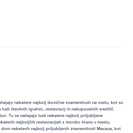
hajajo nekatere najbolj ikonične znamenitosti na svetu, kot so
udi številnih igralnic, restavracij in nakupovalnih središč.
ri. Tu se nahajajo tudi nekatere najbolj priljubljene
ekaterih najboljših restavracijah z morsko hrano v mestu.
dom nekaterih najbolj priljubljenih znamenitosti Macaua, kot