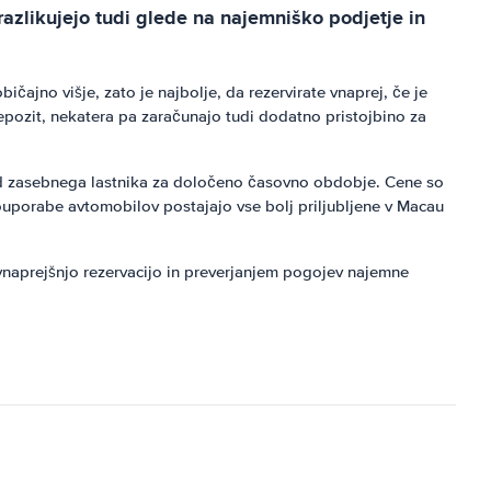
azlikujejo tudi glede na najemniško podjetje in
ičajno višje, zato je najbolje, da rezervirate vnaprej, če je
ozit, nekatera pa zaračunajo tudi dodatno pristojbino za
od zasebnega lastnika za določeno časovno obdobje. Cene so
ouporabe avtomobilov postajajo vse bolj priljubljene v Macau
vnaprejšnjo rezervacijo in preverjanjem pogojev najemne