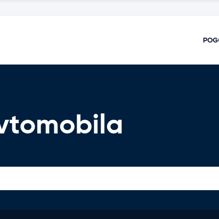
POG
vtomobila