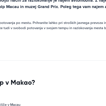
ajboljši način za raziskovanje je najem avtomobila. Z 
 stolp Macau in muzej Grand Prix. Poleg tega vam naje
tovanja po mestu. Prihranite lahko pri stroških javnega prevoza in 
e tudi v svobodi potovanja v svojem tempu in raziskovanja mesta b
top v Makao?
lišče v Macau