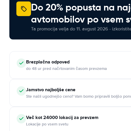
Do 20% popusta na na
avtomobilov po vsem s
Ta promocija velja do 11. avgust 2026 - izkoristit
Brezplačna odpoved
do 48 ur pred načrtovanim časom prevzema
Jamstvo najboljše cene
Ste našli ugodnejšo ceno? Vam bomo pripravili boljšo pon
Več kot 24000 lokacij za prevzem
Lokacije po vsem svetu