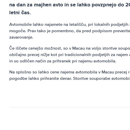
na dan za majhen avto in se lahko povzpnejo do 20
letni čas.
Avtomobile lahko najamete na letališču, pri lokalnih podjetjih z
mogoče. Prav tako je pomembno, da pred podpisom preverite p
zavarovanje.
Če iščete cenejšo možnost, so v Macau na voljo storitve sou
običajno precej nižje kot pri tradicionalnih podjetjih za naj
in so odličen način za prihranek pri najemu avtomobila.
Na splošno so lahko cene najema avtomobila v Macau precej ra
pogodbe lahko prihranite denar. Storitve souporabe avtomobilov