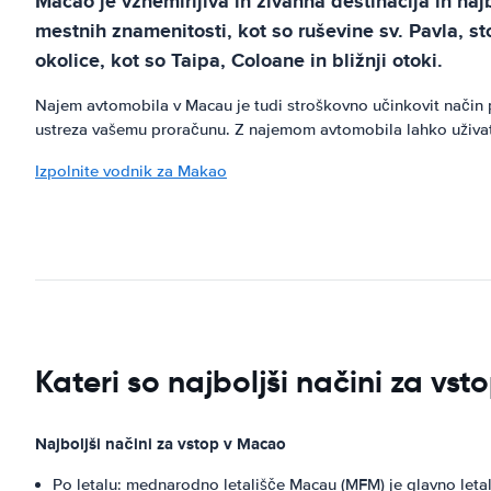
Macao je vznemirljiva in živahna destinacija in n
mestnih znamenitosti, kot so ruševine sv. Pavla,
okolice, kot so Taipa, Coloane in bližnji otoki.
Najem avtomobila v Macau je tudi stroškovno učinkovit način po
ustreza vašemu proračunu. Z najemom avtomobila lahko uživat
Izpolnite vodnik za Makao
Kateri so najboljši načini za vs
Najboljši načini za vstop v Macao
Po letalu: mednarodno letališče Macau (MFM) je glavno leta