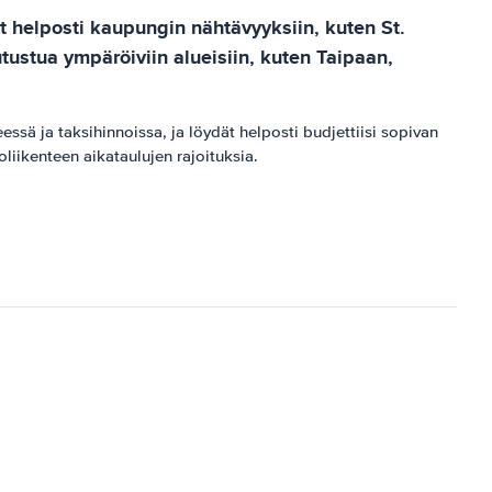
t helposti kaupungin nähtävyyksiin, kuten St.
tustua ympäröiviin alueisiin, kuten Taipaan,
ä ja taksihinnoissa, ja löydät helposti budjettiisi sopivan
iikenteen aikataulujen rajoituksia.