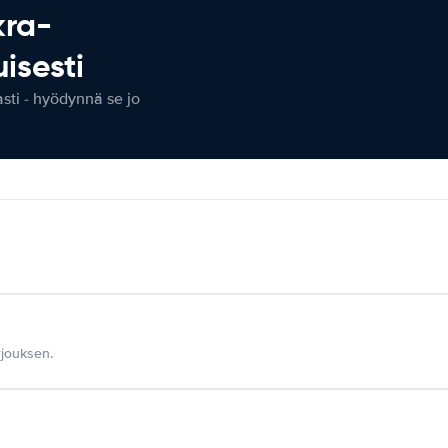
kra-
isesti
ti - hyödynnä se jo
jouksen.