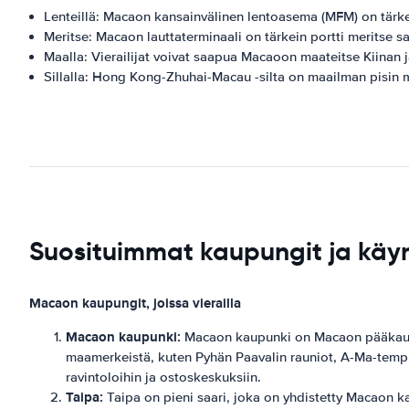
Lenteillä: Macaon kansainvälinen lentoasema (MFM) on tärk
Meritse: Macaon lauttaterminaali on tärkein portti meritse saap
Maalla: Vierailijat voivat saapua Macaoon maateitse Kiinan 
Sillalla: Hong Kong-Zhuhai-Macau -silta on maailman pisin me
Suosituimmat kaupungit ja kä
Macaon kaupungit, joissa vierailla
Macaon kaupunki:
Macaon kaupunki on Macaon pääkaupunk
maamerkeistä, kuten Pyhän Paavalin rauniot, A-Ma-tempp
ravintoloihin ja ostoskeskuksiin.
Taipa:
Taipa on pieni saari, joka on yhdistetty Macaon kau