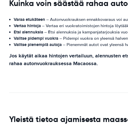
Kuinka voin säästää rahaa au
Varaa etukäteen
– Autonvuokrauksen ennakkovaraus voi autta
Vertaa hintoja
– Vertaa eri vuokratoimistojen hintoja löytää
Etsi alennuksia
– Etsi alennuksia ja kampanjatarjouksia vuokr
Valitse pidempi vuokra
– Pidempi vuokra on yleensä halvem
Valitse pienempiä autoja
– Pienemmät autot ovat yleensä ha
Jos käytät aikaa hintojen vertailuun, alennusten e
rahaa autonvuokrauksessa Macaossa.
Yleistä tietoa ajamisesta maa