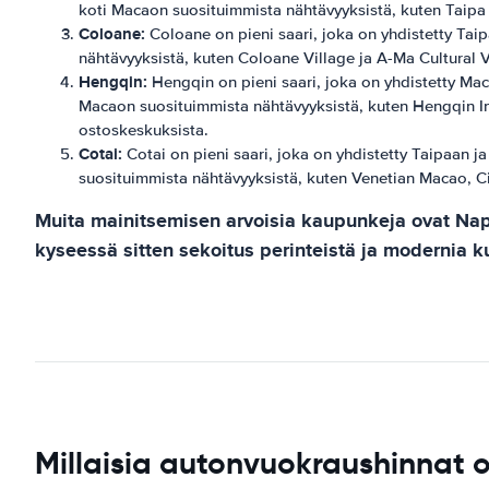
koti Macaon suosituimmista nähtävyyksistä, kuten Taipa 
Coloane:
Coloane on pieni saari, joka on yhdistetty Taip
nähtävyyksistä, kuten Coloane Village ja A-Ma Cultural V
Hengqin:
Hengqin on pieni saari, joka on yhdistetty Mac
Macaon suosituimmista nähtävyyksistä, kuten Hengqin I
ostoskeskuksista.
Cotai:
Cotai on pieni saari, joka on yhdistetty Taipaan j
suosituimmista nähtävyyksistä, kuten Venetian Macao, Cit
Muita mainitsemisen arvoisia kaupunkeja ovat Nape
kyseessä sitten sekoitus perinteistä ja modernia ku
Millaisia autonvuokraushinnat