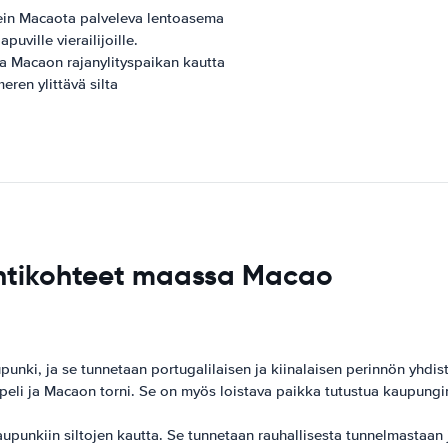
ein Macaota palveleva lentoasema
uville vierailijoille.
ja Macaon rajanylityspaikan kautta
ren ylittävä silta
yntikohteet maassa Macao
i, ja se tunnetaan portugalilaisen ja kiinalaisen perinnön yhdis
eli ja Macaon torni. Se on myös loistava paikka tutustua kaupungin
punkiin siltojen kautta. Se tunnetaan rauhallisesta tunnelmastaan ​​