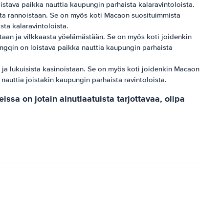
stava paikka nauttia kaupungin parhaista kalaravintoloista.
iista rannoistaan. Se on myös koti Macaon suosituimmista
sta kalaravintoloista.
aan ​​ja vilkkaasta yöelämästään. Se on myös koti joidenkin
gqin on loistava paikka nauttia kaupungin parhaista
​​ja lukuisista kasinoistaan. Se on myös koti joidenkin Macaon
nauttia joistakin kaupungin parhaista ravintoloista.
sa on jotain ainutlaatuista tarjottavaa, olipa