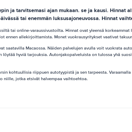
in ja tarvitsemasi ajan mukaan. se ja kausi. Hinnat a
n päivässä tai enemmän luksusajoneuvossa. Hinnat vaih
ksiltä tai online-varaussivustoilta. Hinnat ovat yleensä korkeammat 
 ennen allekirjoittamista. Monet vuokrausyritykset vaativat takuu
at saatavilla Macaossa. Näiden palvelujen avulla voit vuokrata auto
n löytää hyviä tarjouksia. Autonjakopalveluista on tulossa yhä suos
sin kohtuullisia riippuen autotyypistä ja sen tarpeesta. Varaamall
 niille, jotka etsivät halvempaa vaihtoehtoa.