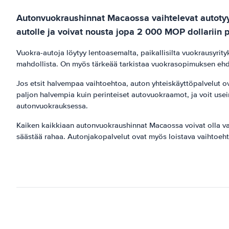
Autonvuokraushinnat Macaossa vaihtelevat autotyyp
autolle ja voivat nousta jopa 2 000 MOP dollarii
Vuokra-autoja löytyy lentoasemalta, paikallisilta vuokrausyrity
mahdollista. On myös tärkeää tarkistaa vuokrasopimuksen ehdot
Jos etsit halvempaa vaihtoehtoa, auton yhteiskäyttöpalvelut ov
paljon halvempia kuin perinteiset autovuokraamot, ja voit usei
autonvuokrauksessa.
Kaiken kaikkiaan autonvuokraushinnat Macaossa voivat olla var
säästää rahaa. Autonjakopalvelut ovat myös loistava vaihtoehto