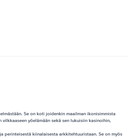
telmästään. Se on koti joidenkin maailman ikonisimmista
 vilkkaaseen yöelämään sekä sen lukuisiin kasinoihin,
ja perinteisestä kiinalaisesta arkkitehtuuristaan. Se on myös