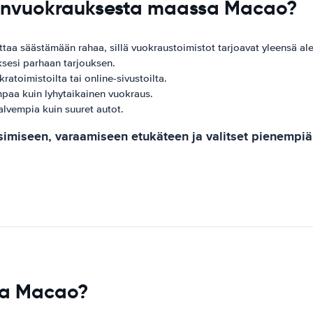
tonvuokrauksesta maassa Macao?
a säästämään rahaa, sillä vuokraustoimistot tarjoavat yleensä alen
ksesi parhaan tarjouksen.
atoimistoilta tai online-sivustoilta.
paa kuin lyhytaikainen vuokraus.
lvempia kuin suuret autot.
tsimiseen, varaamiseen etukäteen ja valitset pienempiä
ssa Macao?