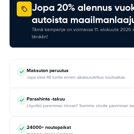
Jopa 20% alennus vuo
autoista maailmanlaaju
Tämä kampanja on voimassa 11. elokuuta 2026 as
tänään!
Maksuton
peruutus
Jopa vielä 48 tuntia ennen aikataulutettua noutoaikaa
Parashinta -takuu
Löysitkö paremman hinnan? Teemme sinulle paremman tar
24000+
noutopaikat