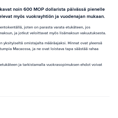
lkavat noin 600 MOP dollarista päivässä pienelle
televat myös vuokrayhtiön ja vuodenajan mukaan.
lentokentällä, joten on parasta varata etukäteen, jos
maksun, ja jotkut veloittavat myös lisämaksun vakuutuksesta.
n yksityiseltä omistajalta määräajaksi. Hinnat ovat yleensä
itumpia Macaossa, ja ne ovat loistava tapa säästää rahaa
a etukäteen ja tarkistamalla vuokrasopimuksen ehdot voivat