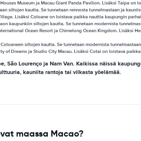
Houses Museum ja Macau Giant Panda Pavilion. Lisäksi Taipa on loi
aan siltojen kautta. Se tunnetaan rennosta tunnelmastaan ​​ja kaun
illage. Lisäksi Coloane on loistava paikka nauttia kaupungin parhai
aon kaupunkiin siltojen kautta. Se tunnetaan modernista tunnelmast
nternational Ocean Resort ja Chimelong Ocean Kingdom. Lisäksi Hen
a Coloaneen siltojen kautta. Se tunnetaan modernista tunnelmastaan 
y of Dreams ja Studio City Macau. Lisäksi Cotai on loistava paikka 
, São Lourenço ja Nam Van. Kaikissa näissä kaupungeis
lttuuria, kauniita rantoja tai vilkasta yöelämää.
 ovat maassa Macao?