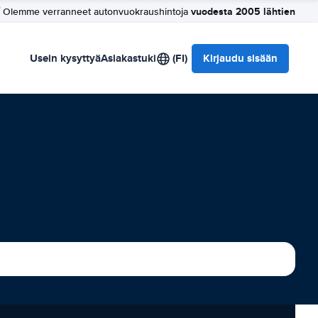
vuodesta 2005 lähtien
Olemme verranneet autonvuokraushintoja
Usein kysyttyä
Asiakastuki
(FI)
Kirjaudu sisään