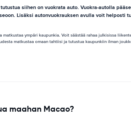
 tutustua siihen on vuokrata auto. Vuokra-autolla pääse
seoon. Lisäksi autonvuokrauksen avulla voit helposti tu
kustaa ympäri kaupunkia. Voit säästää rahaa julkisissa liikenteess
desta matkustaa omaan tahtiisi ja tutustua kaupunkiin ilman joukkol
apua maahan Macao?