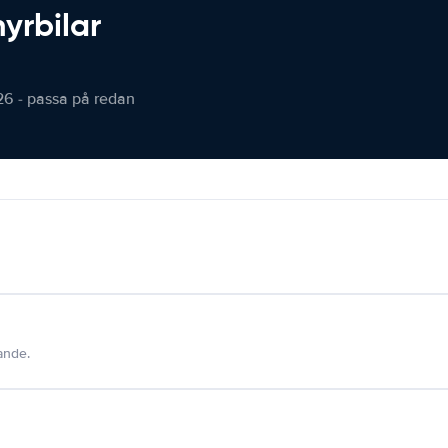
hyrbilar
26 - passa på redan
dande.