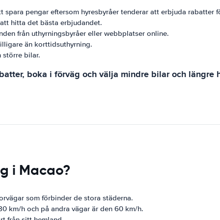
tt spara pengar eftersom hyresbyråer tenderar att erbjuda rabatter f
 att hitta det bästa erbjudandet.
den från uthyrningsbyråer eller webbplatser online.
lligare än korttidsuthyrning.
 större bilar.
rabatter, boka i förväg och välja mindre bilar och längr
ng i Macao?
rvägar som förbinder de stora städerna.
0 km/h och på andra vägar är den 60 km/h.
rt från sitt hemland.