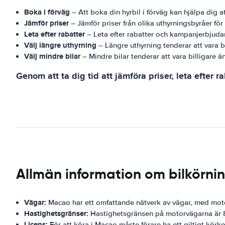
Boka i förväg
– Att boka din hyrbil i förväg kan hjälpa dig a
Jämför priser
– Jämför priser från olika uthyrningsbyråer för
Leta efter rabatter
– Leta efter rabatter och kampanjerbjudan
Välj längre uthyrning
– Längre uthyrning tenderar att vara bi
Välj mindre bilar
– Mindre bilar tenderar att vara billigare än
Genom att ta dig tid att jämföra priser, leta efter 
Allmän information om bilkörni
Vägar:
Macao har ett omfattande nätverk av vägar, med moto
Hastighetsgränser:
Hastighetsgränsen på motorvägarna är 8
Licens:
För att köra i Macao måste förare ha ett giltigt körko