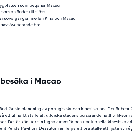
flygplatsen som betjänar Macau
som anländer till sjöss
gränsövergången mellan Kina och Macau
 havsöverfarande bro
t besöka i Macao
nd för sin blandning av portugisiskt och kinesiskt arv. Det är hem 
å ett utmärkt ställe att utforska stadens pulserande nattliv, likso
roar. Det är känt för sin lugna atmosfär och traditionella kinesiska
 Panda Pavilion. Dessutom är Taipa ett bra ställe att njuta av någr