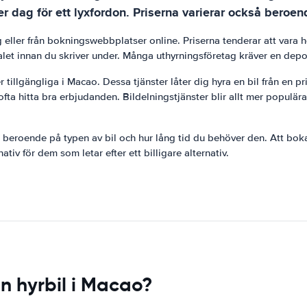
er dag för ett lyxfordon. Priserna varierar också beroen
ag eller från bokningswebbplatser online. Priserna tenderar att vara 
talet innan du skriver under. Många uthyrningsföretag kräver en deposi
er tillgängliga i Macao. Dessa tjänster låter dig hyra en bil från en p
ofta hitta bra erbjudanden. Bildelningstjänster blir allt mer populär
eroende på typen av bil och hur lång tid du behöver den. Att boka i
tiv för dem som letar efter ett billigare alternativ.
n hyrbil i Macao?