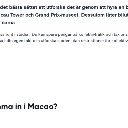
et bästa sättet att utforska det är genom att hyra en bi
 Macau Tower och Grand Prix-museet. Dessutom låter bil
 öarna.
resa runt i staden. Du kan spara pengar på kollektivtrafik och taxipri
 i din egen takt och utforska staden utan restriktioner för kollektivt
mma in i Macao?