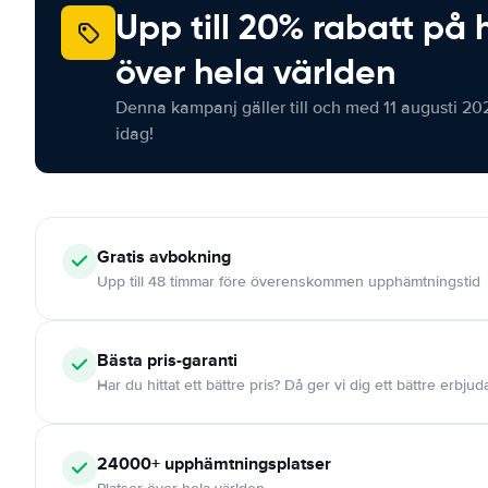
Upp till 20% rabatt på 
över hela världen
Denna kampanj gäller till och med 11 augusti 20
idag!
Gratis
avbokning
Upp till 48 timmar före överenskommen upphämtningstid
Bästa pris-garanti
Har du hittat ett bättre pris? Då ger vi dig ett bättre erbju
24000+
upphämtningsplatser