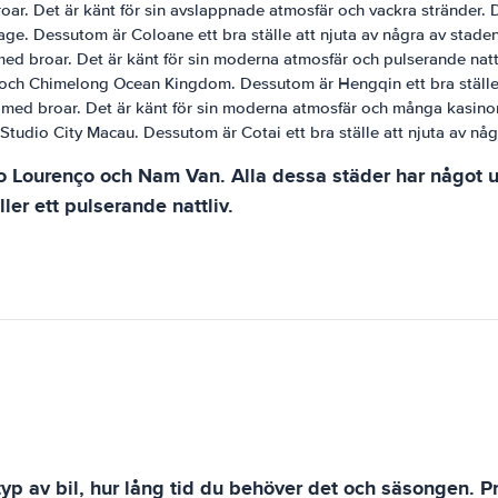
broar. Det är känt för sin avslappnade atmosfär och vackra stränder
age. Dessutom är Coloane ett bra ställe att njuta av några av staden
 med broar. Det är känt för sin moderna atmosfär och pulserande nat
 och Chimelong Ocean Kingdom. Dessutom är Hengqin ett bra ställe 
ne med broar. Det är känt för sin moderna atmosfär och många kasin
tudio City Macau. Dessutom är Cotai ett bra ställe att njuta av någ
 Lourenço och Nam Van. Alla dessa städer har något un
ler ett pulserande nattliv.
typ av bil, hur lång tid du behöver det och säsongen. P