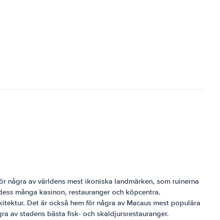
för några av världens mest ikoniska landmärken, som ruinerna
m dess många kasinon, restauranger och köpcentra.
 arkitektur. Det är också hem för några av Macaus mest populära
a av stadens bästa fisk- och skaldjursrestauranger.