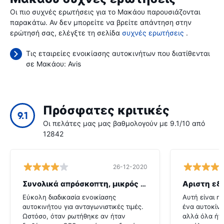
Οι πιο συχνές ερωτήσεις για το Μακάου παρουσιάζονται
παρακάτω. Αν δεν μπορείτε να βρείτε απάντηση στην
ερώτησή σας, ελέγξτε τη σελίδα
συχνές ερωτήσεις
.
Τις εταιρείες ενοικίασης αυτοκινήτων που διατίθενται
σε Μακάου:
Avis
Πρόσφατες κριτικές
9.1
Οι πελάτες μας μας βαθμολογούν με 9.1/10 από
12842
26-12-2020
Συνολικά απρόσκοπτη, μικρός λόξυγκας
Αριστη εξ
Εύκολη διαδικασία ενοικίασης
Αυτή είναι η
αυτοκινήτου για ανταγωνιστικές τιμές.
ένα αυτοκίνη
Ωστόσο, όταν ρωτήθηκε αν ήταν
αλλά όλα ήτ