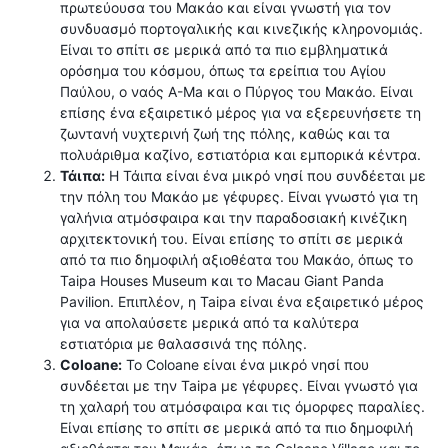
πρωτεύουσα του Μακάο και είναι γνωστή για τον
συνδυασμό πορτογαλικής και κινεζικής κληρονομιάς.
Είναι το σπίτι σε μερικά από τα πιο εμβληματικά
ορόσημα του κόσμου, όπως τα ερείπια του Αγίου
Παύλου, ο ναός A-Ma και ο Πύργος του Μακάο. Είναι
επίσης ένα εξαιρετικό μέρος για να εξερευνήσετε τη
ζωντανή νυχτερινή ζωή της πόλης, καθώς και τα
πολυάριθμα καζίνο, εστιατόρια και εμπορικά κέντρα.
Τάιπα:
Η Τάιπα είναι ένα μικρό νησί που συνδέεται με
την πόλη του Μακάο με γέφυρες. Είναι γνωστό για τη
γαλήνια ατμόσφαιρα και την παραδοσιακή κινέζικη
αρχιτεκτονική του. Είναι επίσης το σπίτι σε μερικά
από τα πιο δημοφιλή αξιοθέατα του Μακάο, όπως το
Taipa Houses Museum και το Macau Giant Panda
Pavilion. Επιπλέον, η Taipa είναι ένα εξαιρετικό μέρος
για να απολαύσετε μερικά από τα καλύτερα
εστιατόρια με θαλασσινά της πόλης.
Coloane:
Το Coloane είναι ένα μικρό νησί που
συνδέεται με την Taipa με γέφυρες. Είναι γνωστό για
τη χαλαρή του ατμόσφαιρα και τις όμορφες παραλίες.
Είναι επίσης το σπίτι σε μερικά από τα πιο δημοφιλή