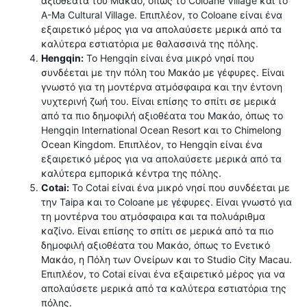
αξιοθέατα του Μακάο, όπως το Coloane Village και το
A-Ma Cultural Village. Επιπλέον, το Coloane είναι ένα
εξαιρετικό μέρος για να απολαύσετε μερικά από τα
καλύτερα εστιατόρια με θαλασσινά της πόλης.
Hengqin:
Το Hengqin είναι ένα μικρό νησί που
συνδέεται με την πόλη του Μακάο με γέφυρες. Είναι
γνωστό για τη μοντέρνα ατμόσφαιρα και την έντονη
νυχτερινή ζωή του. Είναι επίσης το σπίτι σε μερικά
από τα πιο δημοφιλή αξιοθέατα του Μακάο, όπως το
Hengqin International Ocean Resort και το Chimelong
Ocean Kingdom. Επιπλέον, το Hengqin είναι ένα
εξαιρετικό μέρος για να απολαύσετε μερικά από τα
καλύτερα εμπορικά κέντρα της πόλης.
Cotai:
Το Cotai είναι ένα μικρό νησί που συνδέεται με
την Taipa και το Coloane με γέφυρες. Είναι γνωστό για
τη μοντέρνα του ατμόσφαιρα και τα πολυάριθμα
καζίνο. Είναι επίσης το σπίτι σε μερικά από τα πιο
δημοφιλή αξιοθέατα του Μακάο, όπως το Ενετικό
Μακάο, η Πόλη των Ονείρων και το Studio City Macau.
Επιπλέον, το Cotai είναι ένα εξαιρετικό μέρος για να
απολαύσετε μερικά από τα καλύτερα εστιατόρια της
πόλης.