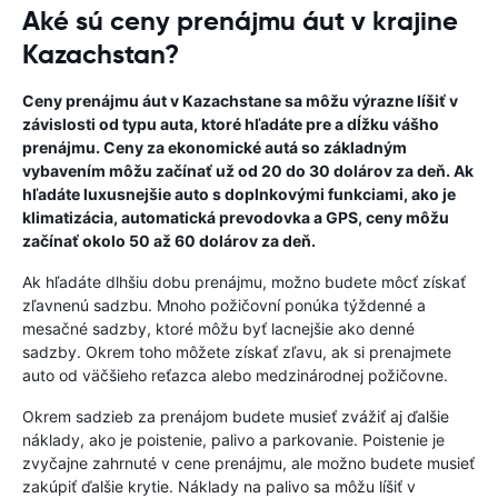
Aké sú ceny prenájmu áut v krajine
Kazachstan?
Ceny prenájmu áut v Kazachstane sa môžu výrazne líšiť v
závislosti od typu auta, ktoré hľadáte pre a dĺžku vášho
prenájmu. Ceny za ekonomické autá so základným
vybavením môžu začínať už od 20 do 30 dolárov za deň. Ak
hľadáte luxusnejšie auto s doplnkovými funkciami, ako je
klimatizácia, automatická prevodovka a GPS, ceny môžu
začínať okolo 50 až 60 dolárov za deň.
Ak hľadáte dlhšiu dobu prenájmu, možno budete môcť získať
zľavnenú sadzbu. Mnoho požičovní ponúka týždenné a
mesačné sadzby, ktoré môžu byť lacnejšie ako denné
sadzby. Okrem toho môžete získať zľavu, ak si prenajmete
auto od väčšieho reťazca alebo medzinárodnej požičovne.
Okrem sadzieb za prenájom budete musieť zvážiť aj ďalšie
náklady, ako je poistenie, palivo a parkovanie. Poistenie je
zvyčajne zahrnuté v cene prenájmu, ale možno budete musieť
zakúpiť ďalšie krytie. Náklady na palivo sa môžu líšiť v