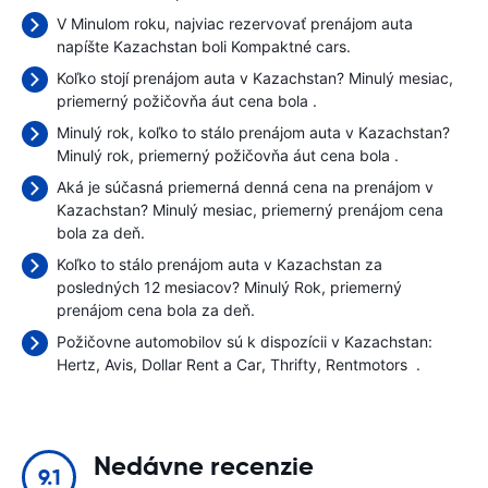
V Minulom roku, najviac rezervovať prenájom auta
napíšte Kazachstan boli Kompaktné cars.
Koľko stojí prenájom auta v Kazachstan? Minulý mesiac,
priemerný požičovňa áut cena bola
.
Minulý rok, koľko to stálo prenájom auta v Kazachstan?
Minulý rok, priemerný požičovňa áut cena bola
.
Aká je súčasná priemerná denná cena na prenájom v
Kazachstan? Minulý mesiac, priemerný prenájom cena
bola
za deň.
Koľko to stálo prenájom auta v Kazachstan za
posledných 12 mesiacov? Minulý Rok, priemerný
prenájom cena bola
za deň.
Požičovne automobilov sú k dispozícii v Kazachstan:
Hertz
Avis
Dollar Rent a Car
Thrifty
Rentmotors
.
Nedávne recenzie
9.1