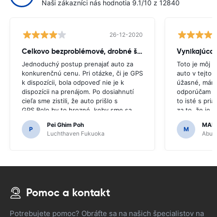
Naši zákazníci nás hodnotia 9.1/10 z 12840
26-12-2020
Celkovo bezproblémové, drobné škytavka
Vynikajúca
Jednoduchý postup prenajať auto za
Toto je môj d
konkurenčnú cenu. Pri otázke, či je GPS
auto v tejto 
k dispozícii, bola odpoveď nie je k
úžasné, mám 
dispozícii na prenájom. Po dosiahnutí
odporúčam ce
cieľa sme zistili, že auto prišlo s
to isté s pri
GPS.Bolo by to hrozné, keby sme sa
za to, že je
rozhodli kúpiť GPS, pretože bolo
jednoduché.
Pei Ghim Poh
MAI
potrebné navigovať po japonských
P
M
Luchthaven Fukuoka
Abu D
cestách.
Pomoc a kontakt
Potrebujete pomoc? Obráťte sa na našich špecialistov na