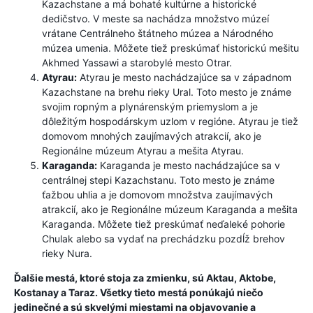
Kazachstane a má bohaté kultúrne a historické
dedičstvo. V meste sa nachádza množstvo múzeí
vrátane Centrálneho štátneho múzea a Národného
múzea umenia. Môžete tiež preskúmať historickú mešitu
Akhmed Yassawi a starobylé mesto Otrar.
Atyrau:
Atyrau je mesto nachádzajúce sa v západnom
Kazachstane na brehu rieky Ural. Toto mesto je známe
svojim ropným a plynárenským priemyslom a je
dôležitým hospodárskym uzlom v regióne. Atyrau je tiež
domovom mnohých zaujímavých atrakcií, ako je
Regionálne múzeum Atyrau a mešita Atyrau.
Karaganda:
Karaganda je mesto nachádzajúce sa v
centrálnej stepi Kazachstanu. Toto mesto je známe
ťažbou uhlia a je domovom množstva zaujímavých
atrakcií, ako je Regionálne múzeum Karaganda a mešita
Karaganda. Môžete tiež preskúmať neďaleké pohorie
Chulak alebo sa vydať na prechádzku pozdĺž brehov
rieky Nura.
Ďalšie mestá, ktoré stoja za zmienku, sú Aktau, Aktobe,
Kostanay a Taraz. Všetky tieto mestá ponúkajú niečo
jedinečné a sú skvelými miestami na objavovanie a