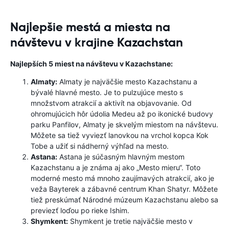
Najlepšie mestá a miesta na
návštevu v krajine Kazachstan
Najlepších 5 miest na návštevu v Kazachstane:
Almaty:
Almaty je najväčšie mesto Kazachstanu a
bývalé hlavné mesto. Je to pulzujúce mesto s
množstvom atrakcií a aktivít na objavovanie. Od
ohromujúcich hôr údolia Medeu až po ikonické budovy
parku Panfilov, Almaty je skvelým miestom na návštevu.
Môžete sa tiež vyviezť lanovkou na vrchol kopca Kok
Tobe a užiť si nádherný výhľad na mesto.
Astana:
Astana je súčasným hlavným mestom
Kazachstanu a je známa aj ako „Mesto mieru“. Toto
moderné mesto má mnoho zaujímavých atrakcií, ako je
veža Bayterek a zábavné centrum Khan Shatyr. Môžete
tiež preskúmať Národné múzeum Kazachstanu alebo sa
previezť loďou po rieke Ishim.
Shymkent:
Shymkent je tretie najväčšie mesto v