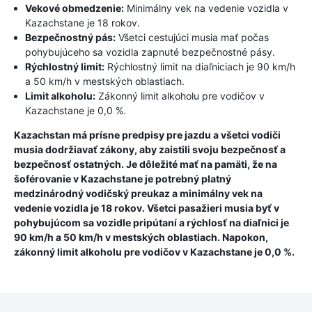
Vekové obmedzenie:
Minimálny vek na vedenie vozidla v
Kazachstane je 18 rokov.
Bezpečnostný pás:
Všetci cestujúci musia mať počas
pohybujúceho sa vozidla zapnuté bezpečnostné pásy.
Rýchlostný limit:
Rýchlostný limit na diaľniciach je 90 km/h
a 50 km/h v mestských oblastiach.
Limit alkoholu:
Zákonný limit alkoholu pre vodičov v
Kazachstane je 0,0 %.
Kazachstan má prísne predpisy pre jazdu a všetci vodiči
musia dodržiavať zákony, aby zaistili svoju bezpečnosť a
bezpečnosť ostatných. Je dôležité mať na pamäti, že na
šoférovanie v Kazachstane je potrebný platný
medzinárodný vodičský preukaz a minimálny vek na
vedenie vozidla je 18 rokov. Všetci pasažieri musia byť v
pohybujúcom sa vozidle pripútaní a rýchlosť na diaľnici je
90 km/h a 50 km/h v mestských oblastiach. Napokon,
zákonný limit alkoholu pre vodičov v Kazachstane je 0,0 %.