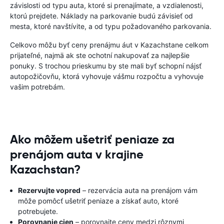
závislosti od typu auta, ktoré si prenajímate, a vzdialenosti,
ktorú prejdete. Náklady na parkovanie budú závisieť od
mesta, ktoré navštívite, a od typu požadovaného parkovania.
Celkovo môžu byť ceny prenájmu áut v Kazachstane celkom
prijateľné, najmä ak ste ochotní nakupovať za najlepšie
ponuky. S trochou prieskumu by ste mali byť schopní nájsť
autopožičovňu, ktorá vyhovuje vášmu rozpočtu a vyhovuje
vašim potrebám.
Ako môžem ušetriť peniaze za
prenájom auta v krajine
Kazachstan?
Rezervujte vopred
– rezervácia auta na prenájom vám
môže pomôcť ušetriť peniaze a získať auto, ktoré
potrebujete.
Porovnanie cien
– porovnajte ceny medzi rôznymi