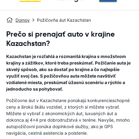
Domov
Požičovňa áut Kazachstan
Prečo si prenajať auto v krajine
Kazachstan?
Kazachstan je rozľahlá a rozmanitá krajina s množstvom
krajiny a zážitkov, ktoré treba preskúmať. Požičanie auta je
skvelý spôsob, ako sa dostať po krajine a čo najlepšie
využiť svoj čas. S požičovňou auta môžete navštíviť
vzdialené miesta, preskúmať úžasnú scenériu a rýchlo a
jednoducho sa pohybovať.
Požičovne áut v Kazachstane ponúkajú konkurencieschopné
ceny a širokú škálu vozidiel, z ktorých si môžete vybrať.
Môžete si vybrať z ekonomických áut, luxusných áut a
dokonca aj 4x4 pre dobrodružstvá v teréne. Navyše, mnoho
autopožičovní ponúka doplnkové služby, ako je GPS
navigácia, cestná asistencia a poistenie.