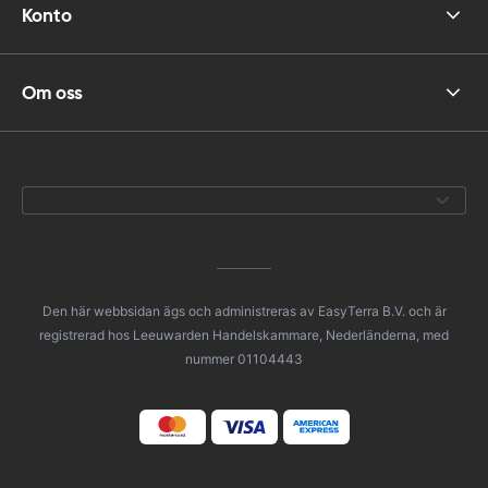
Konto
Om oss
Den här webbsidan ägs och administreras av EasyTerra B.V. och är
registrerad hos Leeuwarden Handelskammare, Nederländerna, med
nummer 01104443