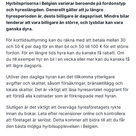
Hyrbilspriserna i Belgien varierar beroende på fordonstyp
och hyreslängden. Generellt gäller att ju längre
hyresperioden är, desto billigare är dagspriset. Mindre bilar
tenderar att vara billigare än större, och lyxbilar kan vara
ganska dyra.
För korttidsuthyrning kan du räkna med att betala mellan 30
och 50 € per dag för en liten bil och 50 till 100 € för ett större
fordon. För en längre tids hyra kan du kanske få rabatt. Om
du till exempel hyr en bil i en vecka eller mer kan du kanske få
ett lägre dagspris.
Utöver den dagliga hyran kan det tillkomma ytterligare
avgifter och skatter, såsom försäkringar, bränsletillägg och
lokala skatter. Det är viktigt att läsa hyresavtalet noggrant för
att förstå alla kostnader som är förknippade med hyran.
Slutligen är det viktigt att överväga hyresföretagets rykte
innan du bokar. Leta efter recensioner online och kontrollera
att företaget är seriöst. Detta kommer att bidra till att du får
den bästa möjliga hyrbilsupplevelsen i Belgien.