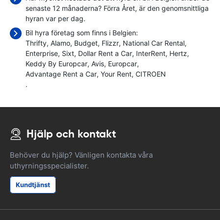
senaste 12 månaderna? Förra Året, är den genomsnittliga
hyran var
per dag.
Bil hyra företag som finns i Belgien:
Thrifty
Alamo
Budget
Flizzr
National Car Rental
Enterprise
Sixt
Dollar Rent a Car
InterRent
Hertz
Keddy By Europcar
Avis
Europcar
Advantage Rent a Car
Your Rent
CITROEN
.
Hjälp och kontakt
Behöver du hjälp? Vänligen kontakta våra
uthyrningsspecialister.
Kundtjänst