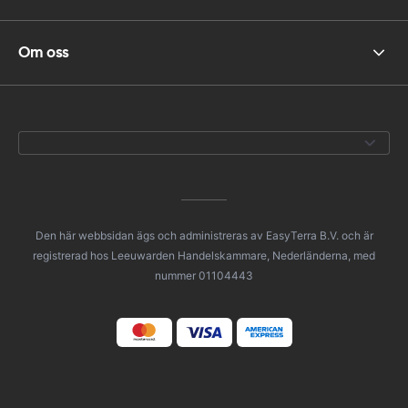
Om oss
Den här webbsidan ägs och administreras av EasyTerra B.V. och är
registrerad hos Leeuwarden Handelskammare, Nederländerna, med
nummer 01104443