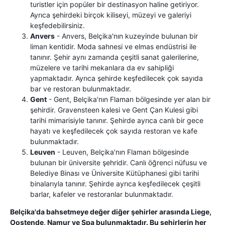
turistler için popüler bir destinasyon haline getiriyor.
Ayrıca şehirdeki birçok kiliseyi, müzeyi ve galeriyi
keşfedebilirsiniz.
Anvers
- Anvers, Belçika'nın kuzeyinde bulunan bir
liman kentidir. Moda sahnesi ve elmas endüstrisi ile
tanınır. Şehir aynı zamanda çeşitli sanat galerilerine,
müzelere ve tarihi mekanlara da ev sahipliği
yapmaktadır. Ayrıca şehirde keşfedilecek çok sayıda
bar ve restoran bulunmaktadır.
Gent
- Gent, Belçika'nın Flaman bölgesinde yer alan bir
şehirdir. Gravensteen kalesi ve Gent Çan Kulesi gibi
tarihi mimarisiyle tanınır. Şehirde ayrıca canlı bir gece
hayatı ve keşfedilecek çok sayıda restoran ve kafe
bulunmaktadır.
Leuven
- Leuven, Belçika'nın Flaman bölgesinde
bulunan bir üniversite şehridir. Canlı öğrenci nüfusu ve
Belediye Binası ve Üniversite Kütüphanesi gibi tarihi
binalarıyla tanınır. Şehirde ayrıca keşfedilecek çeşitli
barlar, kafeler ve restoranlar bulunmaktadır.
Belçika'da bahsetmeye değer diğer şehirler arasında Liege,
Oostende, Namur ve Spa bulunmaktadır. Bu şehirlerin her