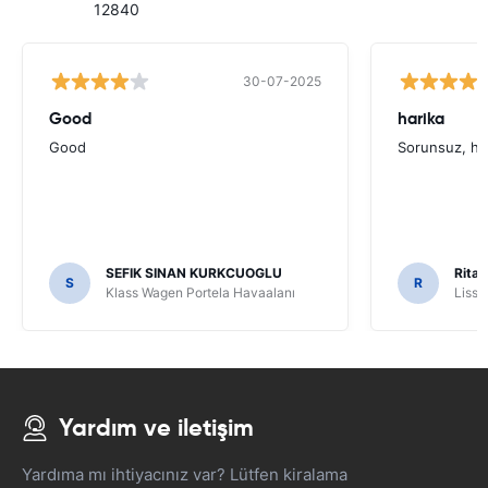
12840
30-07-2025
Good
harika
Good
Sorunsuz, hı
SEFIK SINAN KURKCUOGLU
Rita 
S
R
Klass Wagen Portela Havaalanı
Lissa
Yardım ve iletişim
Yardıma mı ihtiyacınız var? Lütfen kiralama