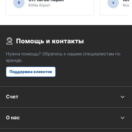
S
v
Kittila Airport
Rovan
Помощь и контакты
Нужна помощь? Обратись к нашим специалистам по
аренде.
Поддержка клиентов
Счет
О нас