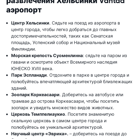
развлечения Хельсинки Vantaa
аэропорт
Центр Хельсинки
. Сядьте на поезд из аэропорта в
центр города, чтобы легко добраться до главных
достопримечательностей, таких как Сенатская
площадь, Успенский собор и Национальный музей
Финляндии.
Морская крепость Суоменлинна
: сядьте на паром из
гавани и осмотрите объект Всемирного наследия
ЮНЕСКО XVIII века.
Парк Эспланади
. Отдохните в парке в центре города и
полюбуйтесь впечатляющей архитектурой близлежащих
зданий.
Зоопарк Коркеасаари
. Доберитесь на автобусе или
трамвае до острова Коркеасаари, чтобы посетить
зоопарк и увидеть множество видов животных.
Церковь Темппелиаукио
. Посетите знаменитую
скальную церковь в самом центре города и
полюбуйтесь ее уникальной архитектурой.
Научный центр «Эврика».
– доберитесь на поезде до