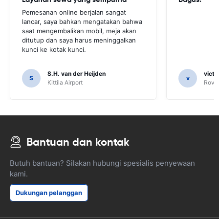
Pemesanan online berjalan sangat
lancar, saya bahkan mengatakan bahwa
saat mengembalikan mobil, meja akan
ditutup dan saya harus meninggalkan
kunci ke kotak kunci.
S.H. van der Heijden
victo
S
v
Kittila Airport
Rovan
Bantuan dan kontak
Butuh bantuan? Silakan hubungi spesialis penyewaan
kami.
Dukungan pelanggan