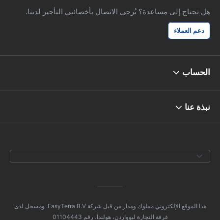
هل تحتاج إلى مساعدة؟ يُرجى الاتصال بأخصائيي التأجير لدينا.
دعم العملاء
الحساب
نبذة عنا
هذا الموقع الإلكتروني مملوك ومدار من قبل شركة EasyTerra B.V. ومسجل لدى
غرفة التجارة ليوواردن، هولندا، رقم 01104443