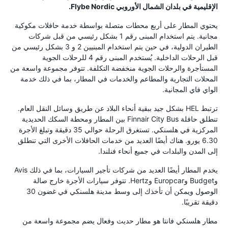
الإقليمية في بلدان الشمال الأوروبي Flybe Nordic.
يحتوي المطار على أربع محطات متصلة بواسطة خدمة حافلات مكوكية
مجانية. يتم استخدام المبنى رقم 1 بشكل رئيسي من قبل شركات
الطيران الدولية، في حين يتم استخدام المبنيين 2 و 3 بشكل رئيسي من
قبل الرحلات الداخلية. يُستخدم المبنى رقم 4 للرحلات الجوية
المستأجرة والرحلات الجوية منخفضة التكلفة. تتوفر مجموعة واسعة من
المحلات التجارية والمطاعم والخدمات في المطار، بما في ذلك خدمة
الواي فاي المجانية.
ترتبط HEL بشكل جيد ببقية أنحاء البلاد عن طريق وسائل النقل العام.
تنطلق حافلة Finnair City Bus بين المطار ومحطة السكك الحديدية
المركزية في هلسنكي. تستغرق الرحلة حوالي 35 دقيقة وتبلغ الأجرة
6.30 يورو. هناك أيضًا العديد من خدمات الحافلات الأخرى التي تنطلق
إلى المدن والبلدات في جميع أنحاء فنلندا.
يخدم المطار أيضًا العديد من شركات تأجير السيارات، بما في ذلك Avis
وBudget وEuropcar وHertz. تتوفر سيارات الأجرة خارج صالة
الوصول ويمكن أن تأخذك إلى وسط مدينة هلسنكي في غضون 30
دقيقة تقريبًا.
مطار هلسنكي فانتا هو مطار حديث وفعال يضم مجموعة واسعة من