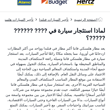
الصفحة الرئيسية
تأجير السيارات فنلندا
تأجير السيارات هلسنكي
لماذا استئجار سيارة في ???? ??????
?????؟
يعد مطار هلسنكي فانتا أكبر مطار في فنلندا وواحد من أكثر المطارات
ازدحامًا في أوروبا، مما يجعله مكانًا رائعًا لتأجير السيارات. يعد استئجار
سيارة في مطار هلسنكي فانتا وسيلة رائعة لاستكشاف المدينة
والمناطق المحيطة بها. باستخدام السيارة، يمكنك التجول بسهولة في
جميع أنحاء المدينة واستكشاف المعالم السياحية دون الحاجة إلى
الاعتماد على وسائل النقل العام. بالإضافة إلى ذلك، يمكنك أيضًا
الاستفادة من موقع المطار المناسب لاستكشاف المدن والمعالم
السياحية القريبة الأخرى. يعد استئجار سيارة في مطار هلسنكي فانتا
أيضًا خيارًا ميسور التكلفة، حيث تقدم مجموعة متنوعة من شركات
التأجير أسعارًا تنافسية. يمكنك أيضًا الاختيار من بين مجموعة واسعة من
أنواع السيارات، بدءًا من السيارات الفاخرة وحتى السيارات الاقتصادية،
لتناسب ميزانيتك واحتياجات السفر. مع تأجير السيارات، يمكنك التمتع