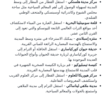
مركز مدينة هلسنكي
- استقل القطار من المطار إلى وسط
المدينة لسهولة الوصول إلى أهم المعالم السياحية مثل ساحة
مجلس الشيوخ وكاتدرائية أوسبنسكي والمتحف الوطني
الفنلندي.
قلعة سومينلينا البحرية
- استقل العبارة من الميناء لاستكشاف
أحد مواقع التراث العالمي التابعة لليونسكو والتي تعود إلى
القرن الثامن عشر.
منتزه إسبلاندي
- يمكنك الاسترخاء في متنزه وسط المدينة
والاستمتاع بالهندسة المعمارية الرائعة للمباني القريبة.
حديقة حيوان كوركياساري
- استقل الحافلة أو الترام إلى
جزيرة كوركياساري لزيارة حديقة الحيوان وأنواع الحيوانات
العديدة الموجودة بها.
كنيسة تيمبليوكيو
- قم بزيارة الكنيسة الصخرية الشهيرة في
قلب المدينة للاستمتاع بهندستها المعمارية الفريدة.
مركز هيوريكا للعلوم
- استقل القطار إلى مركز العلوم القريب
واستكشف المعروضات التفاعلية.
مدينة ملاهي لينانماكي
- استقل الترام إلى مدينة الملاهي
واستمتع بالجولات والمعالم السياحية.