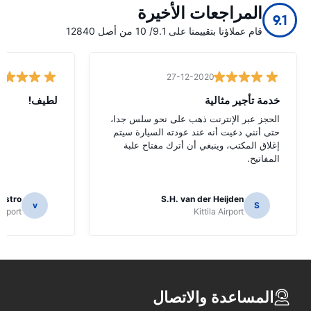
المراجعات الأخيرة
9.1
قام عملاؤنا بتقييمنا على 9.1/ 10 من أصل 12840
27-12-2020
خدمة تأجير مثالية
لطيف!
الحجز عبر الإنترنت ذهب على نحو سلس جدا،
حتى أنني دعيت أنه عند عودته السيارة سيتم
إغلاق المكتب، وينبغي أن أترك مفتاح علبة
المفاتيح.
aestro
S.H. van der Heijden
v
S
irport
Kittila Airport
المساعدة والاتصال