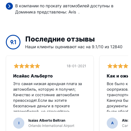
В компании по прокату автомобилей доступны в
Доминика представлены:
Avis
.
Последние отзывы
9.1
Наши клиенты оценивают нас на 9.1/10 из 12840
18-01-2021
Исайас Альберто
Как и ожи
Это самая низкая арендная плата за
Все было ка
автомобиль, которую я получил;
сюрпризов.
Качество и состояние автомобиля
транспортно
превосходят.Если вы хотите
Канкуна был
безопасные деньги в прокате
документы д
автомобилей, не стесняйтесь
были обраб
обращаться к ним
непрофесси
Isaias Alberto Beltran
Alex
I
A
Orlando International Airport
Cancu