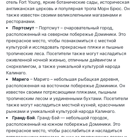
отель Fort Young, яркие ботанические сады, историческая
англиканская церковь и популярная тропа Морн Брюс. Он
также известен своими великолепными магазинами и
ресторанами.
Портсмут
– Портсмут – очаровательный город,
расположенный на северном побережье Доминики. Это
прекрасное место, чтобы познакомиться с местной
культурой и исследовать прекрасные пляжи и пышные
тропические леса. Посетители также могут насладиться
оживленной ночной жизнью, отличным дайвингом и
сноркелингом, а также уникальной культурой народа
Калинаго.
Мариго
– Мариго – небольшая рыбацкая деревня,
расположенная на восточном побережье Доминики. Он
известен своими потрясающими пляжами, пышным
тропическим лесом и уединенными бухтами. Посетители
также могут насладиться местной кухней, красочными
рынками и уникальной культурой народа Калинаго.
Гранд-Бэй
. Гранд-Бэй — небольшой городок,
расположенный на южном побережье Доминики. Это
прекрасное место, чтобы расслабиться и насладиться
потрясающими пляжами, пышным тропическим лесом и