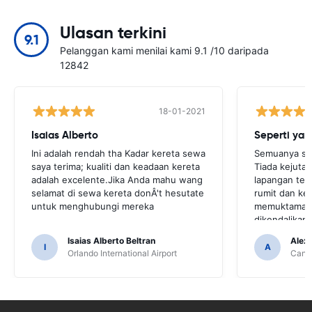
Ulasan terkini
9.1
Pelanggan kami menilai kami 9.1 /10 daripada
12842
18-01-2021
Isaias Alberto
Seperti yan
Ini adalah rendah tha Kadar kereta sewa
Semuanya sep
saya terima; kualiti dan keadaan kereta
Tiada kejuta
adalah excelente.Jika Anda mahu wang
lapangan ter
selamat di sewa kereta donÂ't hesutate
rumit dan ker
untuk menghubungi mereka
memuktamadk
dikendalikan
profesional.
Isaias Alberto Beltran
Alex
I
A
Orlando International Airport
Cancu