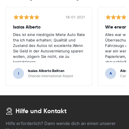
18-01-2021
Isaias Alberto
Wie erwart
Dies ist eine niedrigste Miete Auto Rate
Alles war wi
tha ich habe erhalten; Qualität und
Überraschun
Zustand des Autos ist excelente.Wenn
Fahrzeugs a
Sie Geld in der Autovermietung sparen
war ein weni
wollen, zögern Sie nicht, sie zu
Papierkram, 
kontaktieren
abzuschließe
behandelt.
Isaias Alberto Beltran
Alex
I
A
Orlando International Airport
Cancu
Hilfe und Kontakt
Hilfe erforderlich? Dann wende dich an einen unserer