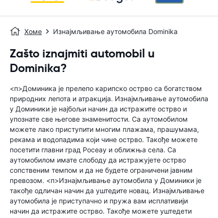
Хоме
Изнајмљивање аутомобила Dominika
Zašto iznajmiti automobil u
Dominika?
<п>Доминика је прелепо карипско острво са богатством
природних лепота и атракција. Изнајмљивање аутомобила
у Доминики је најбољи начин да истражите острво и
упознате све његове знаменитости. Са аутомобилом
можете лако приступити многим плажама, прашумама,
рекама и водопадима који чине острво. Такође можете
посетити главни град Росеау и оближња села. Са
аутомобилом имате слободу да истражујете острво
сопственим темпом и да не будете ограничени јавним
превозом. <п>Изнајмљивање аутомобила у Доминики је
такође одличан начин да уштедите новац. Изнајмљивање
аутомобила је приступачно и пружа вам исплативији
начин да истражите острво. Такође можете уштедети