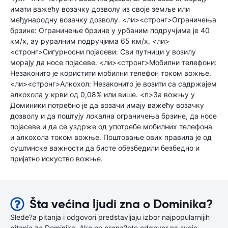
имати важећу возачку дозволу из своје земље или
међународну возачку дозволу. <ли><стронг>Ограничења
брзине: Ограничење брзине у урбаним подручјима је 40
км/х, ау руралним подручјима 65 км/х. <ли>
<стронг>Сигурносни појасеви: Сви путници у возилу
морају да носе појасеве. <ли><стронг>Мобилни телефони:
Незаконито је користити мобилни телефон током вожње.
<ли><стронг>Алкохол: Незаконито је возити са садржајем
алкохола у крви од 0,08% или више. <п>За вожњу у
Доминики потребно је да возачи имају важећу возачку
дозволу и да поштују локална ограничења брзине, да носе
појасеве и да се уздрже од употребе мобилних телефона
и алкохола током вожње. Поштовање ових правила је од
суштинске важности да бисте обезбедили безбедно и
пријатно искуство вожње.
Šta većina ljudi zna o Dominika?
Slede?a pitanja i odgovori predstavljaju izbor najpopularnijih
pitanja za Dominika. Ako ne prona?ete odgovor na svoje