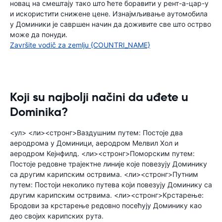
новац на смештају тако што ћете боравити у рент-а-цар-у
и искористити снижене цене. Изнајмљивање аутомобила
у Доминики је савршен начин да доживите све што острво
може да понуди.
Završite vodič za zemlju {COUNTRI_NAME}
Koji su najbolji načini da uđete u
Dominika?
<ул> <ли><стронг>Ваздушним путем: Постоје два
аеродрома у Доминици, аеродром Мелвил Хол и
аеродром Кејнфилд. <ли><стронг>Поморским путем:
Постоје редовне трајектне линије које повезују Доминику
са другим карипским острвима. <ли><стронг>Путним
путем: Постоји неколико путева који повезују Доминику са
другим карипским острвима. <ли><стронг>Крстарење:
Бродови за крстарење редовно посећују Доминику као
део својих карипских рута.