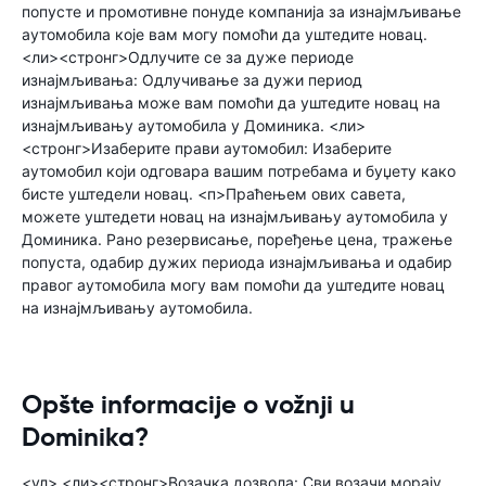
попусте и промотивне понуде компанија за изнајмљивање
аутомобила које вам могу помоћи да уштедите новац.
<ли><стронг>Одлучите се за дуже периоде
изнајмљивања: Одлучивање за дужи период
изнајмљивања може вам помоћи да уштедите новац на
изнајмљивању аутомобила у Доминика. <ли>
<стронг>Изаберите прави аутомобил: Изаберите
аутомобил који одговара вашим потребама и буџету како
бисте уштедели новац. <п>Праћењем ових савета,
можете уштедети новац на изнајмљивању аутомобила у
Доминика. Рано резервисање, поређење цена, тражење
попуста, одабир дужих периода изнајмљивања и одабир
правог аутомобила могу вам помоћи да уштедите новац
на изнајмљивању аутомобила.
Opšte informacije o vožnji u
Dominika?
<ул> <ли><стронг>Возачка дозвола: Сви возачи морају