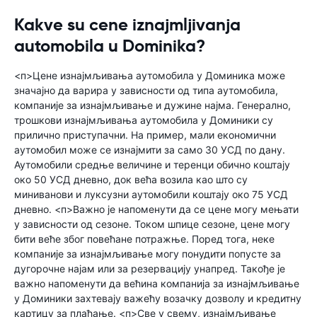
Kakve su cene iznajmljivanja
automobila u Dominika?
<п>Цене изнајмљивања аутомобила у Доминика може
значајно да варира у зависности од типа аутомобила,
компаније за изнајмљивање и дужине најма. Генерално,
трошкови изнајмљивања аутомобила у Доминики су
прилично приступачни. На пример, мали економични
аутомобил може се изнајмити за само 30 УСД по дану.
Аутомобили средње величине и теренци обично коштају
око 50 УСД дневно, док већа возила као што су
миниванови и луксузни аутомобили коштају око 75 УСД
дневно. <п>Важно је напоменути да се цене могу мењати
у зависности од сезоне. Током шпице сезоне, цене могу
бити веће због повећане потражње. Поред тога, неке
компаније за изнајмљивање могу понудити попусте за
дугорочне најам или за резервацију унапред. Такође је
важно напоменути да већина компанија за изнајмљивање
у Доминики захтевају важећу возачку дозволу и кредитну
картицу за плаћање. <п>Све у свему, изнајмљивање