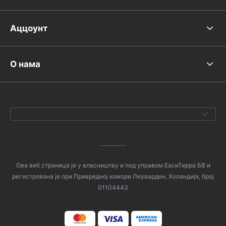
Аццоунт
О нама
Ова веб страница је у власништву и под управом ЕасиТерра БВ и
регистрована је при Привредној комори Леуварден, Холандија, број
01104443