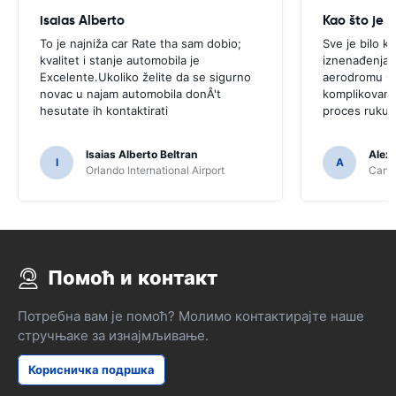
isaias Alberto
Kao što je 
To je najniža car Rate tha sam dobio;
Sve je bilo k
kvalitet i stanje automobila je
iznenađenja.P
Excelente.Ukoliko želite da se sigurno
aerodromu C
novac u najam automobila donÂ't
komplikovano 
hesutate ih kontaktirati
proces rukuj
Isaias Alberto Beltran
Alex
I
A
Orlando International Airport
Cancu
Помоћ и контакт
Потребна вам је помоћ? Молимо контактирајте наше
стручњаке за изнајмљивање.
Корисничка подршка