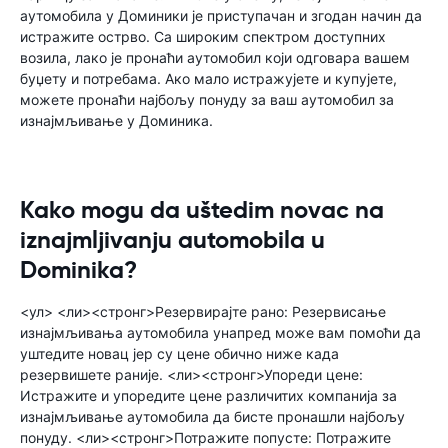
аутомобила у Доминики је приступачан и згодан начин да
истражите острво. Са широким спектром доступних
возила, лако је пронаћи аутомобил који одговара вашем
буџету и потребама. Ако мало истражујете и купујете,
можете пронаћи најбољу понуду за ваш аутомобил за
изнајмљивање у Доминика.
Kako mogu da uštedim novac na
iznajmljivanju automobila u
Dominika?
<ул> <ли><стронг>Резервирајте рано: Резервисање
изнајмљивања аутомобила унапред може вам помоћи да
уштедите новац јер су цене обично ниже када
резервишете раније. <ли><стронг>Упореди цене:
Истражите и упоредите цене различитих компанија за
изнајмљивање аутомобила да бисте пронашли најбољу
понуду. <ли><стронг>Потражите попусте: Потражите