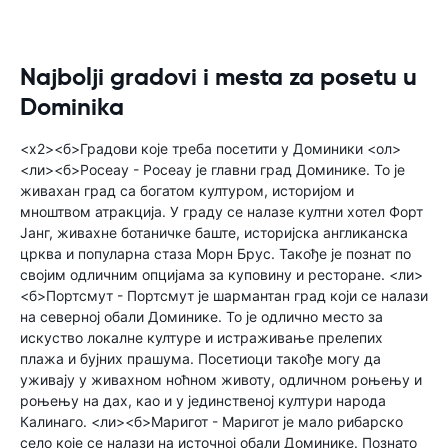
Najbolji gradovi i mesta za posetu u
Dominika
<х2><б>Градови које треба посетити у Доминики <ол>
<ли><б>Росеау - Росеау је главни град Доминике. То је
живахан град са богатом културом, историјом и
мноштвом атракција. У граду се налазе култни хотел Форт
Јанг, живахне ботаничке баште, историјска англиканска
црква и популарна стаза Морн Брус. Такође је познат по
својим одличним опцијама за куповину и ресторане. <ли>
<б>Портсмут - Портсмут је шармантан град који се налази
на северној обали Доминике. То је одлично место за
искуство локалне културе и истраживање прелепих
плажа и бујних прашума. Посетиоци такође могу да
уживају у живахном ноћном животу, одличном роњењу и
роњењу на дах, као и у јединственој култури народа
Калинаго. <ли><б>Маригот - Маригот је мало рибарско
село које се налази на источној обали Доминике. Познато