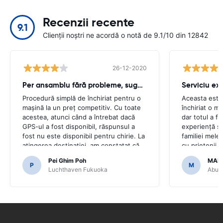
Recenzii recente
9.1
Clienții noștri ne acordă o notă de 9.1/10 din 12842
26-12-2020
Per ansamblu fără probleme, sughiț minor
Serviciu ex
Procedură simplă de închiriat pentru o
Aceasta este
mașină la un preț competitiv. Cu toate
închiriat o m
acestea, atunci când a întrebat dacă
dar totul a f
GPS-ul a fost disponibil, răspunsul a
experiență ș
fost nu este disponibil pentru chirie. La
familiei mele 
atingerea destinației, am constatat că
cu prietenii 
mașina a venit cu GPS.Ar fi fost
mulțumim că a
Pei Ghim Poh
MAI
groaznic dacă am fi decis să cumpărăm
ușoară.
P
M
Luchthaven Fukuoka
Abu D
un GPS așa cum era necesar pentru a
naviga pe drumurile japoneze.