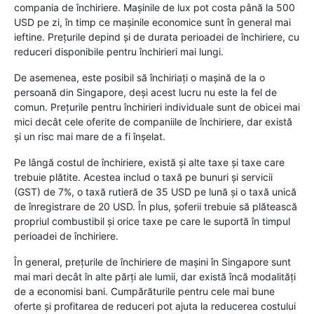
compania de închiriere. Mașinile de lux pot costa până la 500
USD pe zi, în timp ce mașinile economice sunt în general mai
ieftine. Prețurile depind și de durata perioadei de închiriere, cu
reduceri disponibile pentru închirieri mai lungi.
De asemenea, este posibil să închiriați o mașină de la o
persoană din Singapore, deși acest lucru nu este la fel de
comun. Prețurile pentru închirieri individuale sunt de obicei mai
mici decât cele oferite de companiile de închiriere, dar există
și un risc mai mare de a fi înșelat.
Pe lângă costul de închiriere, există și alte taxe și taxe care
trebuie plătite. Acestea includ o taxă pe bunuri și servicii
(GST) de 7%, o taxă rutieră de 35 USD pe lună și o taxă unică
de înregistrare de 20 USD. În plus, șoferii trebuie să plătească
propriul combustibil și orice taxe pe care le suportă în timpul
perioadei de închiriere.
În general, prețurile de închiriere de mașini în Singapore sunt
mai mari decât în ​​alte părți ale lumii, dar există încă modalități
de a economisi bani. Cumpărăturile pentru cele mai bune
oferte și profitarea de reduceri pot ajuta la reducerea costului