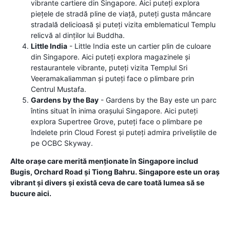
vibrante cartiere din Singapore. Aici puteți explora
piețele de stradă pline de viață, puteți gusta mâncare
stradală delicioasă și puteți vizita emblematicul Templu
relicvă al dinților lui Buddha.
Little India
- Little India este un cartier plin de culoare
din Singapore. Aici puteți explora magazinele și
restaurantele vibrante, puteți vizita Templul Sri
Veeramakaliamman și puteți face o plimbare prin
Centrul Mustafa.
Gardens by the Bay
- Gardens by the Bay este un parc
întins situat în inima orașului Singapore. Aici puteți
explora Supertree Grove, puteți face o plimbare pe
îndelete prin Cloud Forest și puteți admira priveliștile de
pe OCBC Skyway.
Alte orașe care merită menționate în Singapore includ
Bugis, Orchard Road și Tiong Bahru. Singapore este un oraș
vibrant și divers și există ceva de care toată lumea să se
bucure aici.