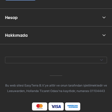
Hesap
Hakkımızda
Bu web sitesi EasyTerra B.V.'ye aittir ve onun tarafından işletilmektedir ve
Leeuwarden, Hollanda Ticaret Odası'na kayıtlıdır, numarası 01104443