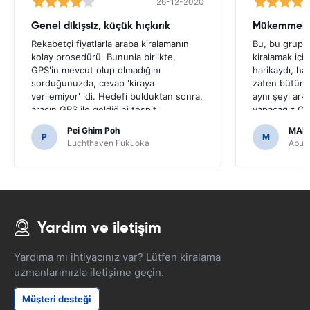
26-12-2020
Genel dikişsiz, küçük hıçkırık
Mükemmel s
Rekabetçi fiyatlarla araba kiralamanın
Bu, bu grup t
kolay prosedürü. Bununla birlikte,
kiralamak içi
GPS'in mevcut olup olmadığını
harikaydı, ha
sorduğunuzda, cevap 'kiraya
zaten bütün 
verilemiyor' idi. Hedefi bulduktan sonra,
aynı şeyi ark
aracın GPS ile geldiğini tespit
yapacağız.On
ettik.Japon yollarda gezinmek için
bir hale getir
Pei Ghim Poh
MAI
gerekli olduğu için bir GPS almaya karar
P
M
Luchthaven Fukuoka
Abu D
verirsek korkunç olurdu.
Yardım ve iletişim
Yardıma mı ihtiyacınız var? Lütfen kiralama
uzmanlarımızla iletişime geçin.
Müşteri desteği