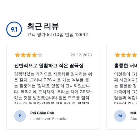
최근 리뷰
9.1
고객 평가 9.1/10점 만점 12842
26-12-2020
전반적으로 원활하고 작은 딸꾹질
훌륭한 서비
경쟁력있는 가격으로 자동차를 임대하는 쉬
이것은이 그룹
운 절차. 그러나 GPS 사용 가능 여부를 묻
째 시간이지만,
는 질문에는 '임대료 없음'이 표시되었습니
는 훌륭한 경험
다. 목적지에 도착하자, 우리는 차에 GPS가
가족에게 그것
있는 것을 발견했습니다.일본 도로를 탐색
람들과 똑같이
하는 데 필요한 GPS를 구입하기로 결정했
만들어 주셔서
다면 끔찍했을 것입니다.
Pei Ghim Poh
MAI
P
M
Luchthaven Fukuoka
Abu D