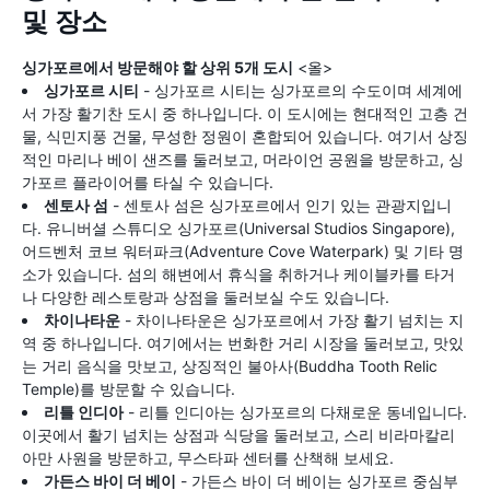
및 장소
싱가포르에서 방문해야 할 상위 5개 도시
<올>
싱가포르 시티
- 싱가포르 시티는 싱가포르의 수도이며 세계에
서 가장 활기찬 도시 중 하나입니다. 이 도시에는 현대적인 고층 건
물, 식민지풍 건물, 무성한 정원이 혼합되어 있습니다. 여기서 상징
적인 마리나 베이 샌즈를 둘러보고, 머라이언 공원을 방문하고, 싱
가포르 플라이어를 타실 수 있습니다.
센토사 섬
- 센토사 섬은 싱가포르에서 인기 있는 관광지입니
다. 유니버셜 스튜디오 싱가포르(Universal Studios Singapore),
어드벤처 코브 워터파크(Adventure Cove Waterpark) 및 기타 명
소가 있습니다. 섬의 해변에서 휴식을 취하거나 케이블카를 타거
나 다양한 레스토랑과 상점을 둘러보실 수도 있습니다.
차이나타운
- 차이나타운은 싱가포르에서 가장 활기 넘치는 지
역 중 하나입니다. 여기에서는 번화한 거리 시장을 둘러보고, 맛있
는 거리 음식을 맛보고, 상징적인 불아사(Buddha Tooth Relic
Temple)를 방문할 수 있습니다.
리틀 인디아
- 리틀 인디아는 싱가포르의 다채로운 동네입니다.
이곳에서 활기 넘치는 상점과 식당을 둘러보고, 스리 비라마칼리
아만 사원을 방문하고, 무스타파 센터를 산책해 보세요.
가든스 바이 더 베이
- 가든스 바이 더 베이는 싱가포르 중심부