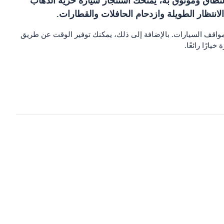
لنطاق وموثوق به، يمنحك استئجار سيارة حرية الذهاب
انتظار الطويلة وازدحام الحافلات والقطارات.
وم مواقف السيارات. بالإضافة إلى ذلك، يمكنك توفير الوقت عن طريق
رًا رائعًا.