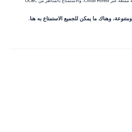
- حدائق الخليج هي حديقة مترامية الأطراف تقع في قلب سنغافورة. هنا يمكنك استكشاف Supertree Grove، والقيام بنزهة ممتعة عبر Cloud Forest، والاستمتاع بالمناظر من OCBC
تنوعة، وهناك ما يمكن للجميع الاستمتاع به هنا.