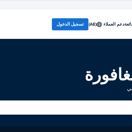
ائعة
دعم العملاء
(AE)
تسجيل الدخول
غافورة
في