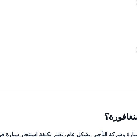
نغافورة؟
رة وشركة التأجير. بشكل عام، تعتبر تكلفة استئجار سيارة ف