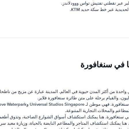
ر عبر نقطتي تفتيش تواس ووودلاندز.
يدية عبر خط سكة حديد KTM.
ا في سنغافورة
حدة من أكثر المدن حيوية في العالم. المدينة عبارة عن مزيج من ناطحات 
يون، والقيام برحلة على متن طائرة سنغافورة فلاير.
طاعم والمحلات التجارية المتنوعة.
ة في سنغافورة. هنا يمكنك استكشاف أسواق الشوارع الصاخبة، وتذوق أطعمة ا
هنا يمكنك استكشاف المتاجر والمطاعم النابضة بالحياة، وزيارة معبد سر