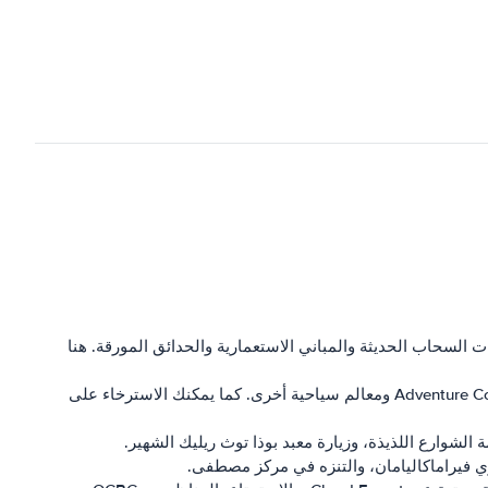
السحاب الحديثة والمباني الاستعمارية والحدائق المورقة. هنا
- تعد جزيرة سنتوسا مقصدًا سياحيًا شهيرًا في سنغافورة. فهي موطن لـ Universal Studios Singapore وAdventure Cove Waterpark ومعالم سياحية أخرى. كما يمكنك الاسترخاء على
لشوارع اللذيذة، وزيارة معبد بوذا توث ريليك الشهير.
ي فيراماكاليامان، والتنزه في مركز مصطفى.