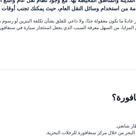
لمدينة والمناطق المحيطة بها. مع وجود نظام نقل عام واسع ا
ءمة من استخدام وسائل النقل العام، حيث يمكنك تجنب أوقات ال
ار عادةً ما تكون معقولة جدًا، ولا داعي للقلق بشأن تكلفة البنزين أو رس
لمزايا، من السهل معرفة السبب الذي يجعل استئجار سيارة في سنغافورة خيا
فورة؟
ار شانغي.
بحر من خلال مركز سنغافورة للرحلات البحرية.