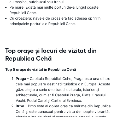
cu mașina, autobuzul sau trenul.
Pe mare: Există mai multe porturi de-a lungul coastei
Republicii Cehe.
Cu croaziera: navele de croazieră fac adesea opriri în
principalele porturi ale Republicii Cehe.
Top orașe și locuri de vizitat din
Republica Cehă
Top 5 orașe de vizitat în Republica Cehă
Praga
- Capitala Republicii Cehe, Praga este una dintre
cele mai populare destinații turistice din Europa. Acesta
găzduiește o serie de atracții culturale, istorice și
arhitecturale, cum ar fi Castelul Praga, Piața Orașului
Vechi, Podul Carol și Cartierul Evreiesc.
Brno
- Brno este al doilea oraș ca mărime din Republica
Cehă și este cunoscut pentru viața de noapte vibrantă,
piețele pline de viață și numeroasele atracții culturale.