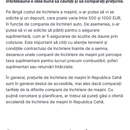
întotdeauna o idee bună să căutați și să comparați prețurile.
Pe lângă costul de închiriere a mașinii, s-ar putea să vi se
solicite și un depozit, care poate varia între 500 și 1000 EUR,
în funcție de compania de închirieri auto. De asemenea, s-ar
putea să vi se solicite să plătiți pentru o asigurare
suplimentară, cum ar fi asigurarea de scutire de daune prin
coliziune. Este important să citiți cu atenție termenii și
condițiile contractului de închiriere înainte de a semna,
deoarece unele companii de închiriere de mașini pot percepe
taxe suplimentare pentru lucruri precum combustibil, șoferi
suplimentari sau returnări întârziate.
În general, prețurile de închiriere de mașini în Republica Cehă
sunt în general destul de accesibile, mai ales dacă comparați
tarifele de la diferite companii de închiriere de mașini. Cu
puțină cercetare și planificare, ar trebui să puteți găsi o ofertă
excelentă de închiriere de mașini în Republica Cehă.