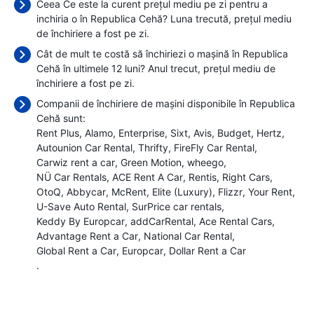
Ceea Ce este la curent prețul mediu pe zi pentru a
inchiria o în Republica Cehă? Luna trecută, prețul mediu
de închiriere a fost
pe zi.
Cât de mult te costă să închiriezi o mașină în Republica
Cehă în ultimele 12 luni? Anul trecut, prețul mediu de
închiriere a fost
pe zi.
Companii de închiriere de mașini disponibile în Republica
Cehă sunt:
Rent Plus
Alamo
Enterprise
Sixt
Avis
Budget
Hertz
Autounion Car Rental
Thrifty
FireFly Car Rental
Carwiz rent a car
Green Motion
wheego
NÜ Car Rentals
ACE Rent A Car
Rentis
Right Cars
OtoQ
Abbycar
McRent
Elite (Luxury)
Flizzr
Your Rent
U-Save Auto Rental
SurPrice car rentals
Keddy By Europcar
addCarRental
Ace Rental Cars
Advantage Rent a Car
National Car Rental
Global Rent a Car
Europcar
Dollar Rent a Car
.