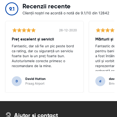
Recenzii recente
9.1
Clienții noștri ne acordă o notă de 9.1/10 din 12842
26-12-2020
Preț excelent și servicii
Mărturii și 
Fantastic, dar să fie un pic peste bord
Fantastic de 
ca rating, dar cu siguranță un serviciu
pentru bani.
foarte bun la un preț foarte bun.
a fost întâlni
Autoturismele corecte primesc o
util și vorbit
recomandare de la mine.
reprezentant.
ordonată comp
plece. Renunț
David Hutton
david
nedureroasă 
D
d
Praag Airport
Brno 
mod deosebit 
companiei de 
va fi din nou 
călător fericit
Ajutor și contact