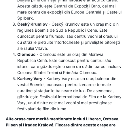
Acesta găzduiește Centrul de Expoziții Brno, cel mai
mare centru de expoziții din Europa Centrală și Castelul
Špilberk.
Český Krumlov
- Český Krumlov este un oraș mic din
regiunea Boemia de Sud a Republicii Cehe. Este
cunoscut pentru frumosul său centru vechi al orașului,
cu străzile pietruite întortocheate și priveliștile pitorești
ale râului Vltava.
Olomouc
- Olomouc este un oraș din Moravia,
Republica Cehă. Este cunoscut pentru centrul său
istoric, care găzduiește o serie de clădiri baroc, inclusiv
Coloana Sfintei Treimi și Primăria Olomouc.
Karlovy Vary
- Karlovy Vary este un oraș balnear din
vestul Boemiei, cunoscut pentru izvoarele termale
curative și stațiunile balneare de lux. De asemenea,
găzduiește Festivalul Internațional de Film de la Karlovy
Vary, unul dintre cele mai vechi și mai prestigioase
festivaluri de film din lume.
Alte orașe care merită menționate includ Liberec, Ostrava,
Pilsen și Hradec Králové. Fiecare dintre aceste orașe are