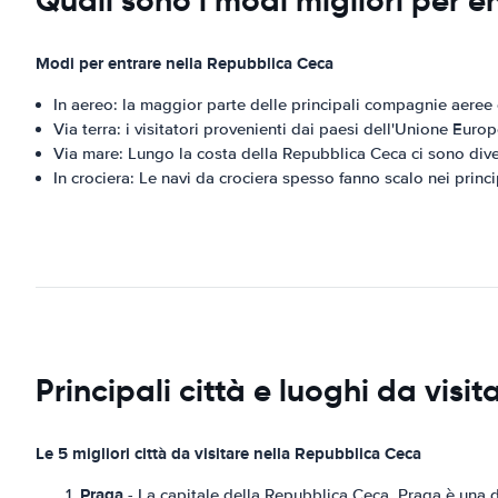
Quali sono i modi migliori per 
Modi per entrare nella Repubblica Ceca
In aereo: la maggior parte delle principali compagnie aeree of
Via terra: i visitatori provenienti dai paesi dell'Unione Eu
Via mare: Lungo la costa della Repubblica Ceca ci sono diver
In crociera: Le navi da crociera spesso fanno scalo nei princ
Principali città e luoghi da vis
Le 5 migliori città da visitare nella Repubblica Ceca
Praga
- La capitale della Repubblica Ceca, Praga è una de