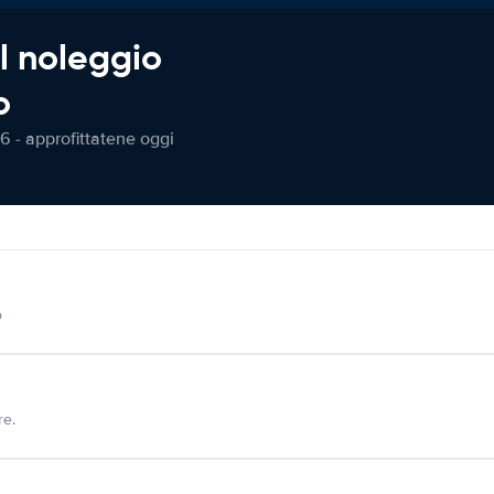
l noleggio
o
6 - approfittatene oggi
o
re.