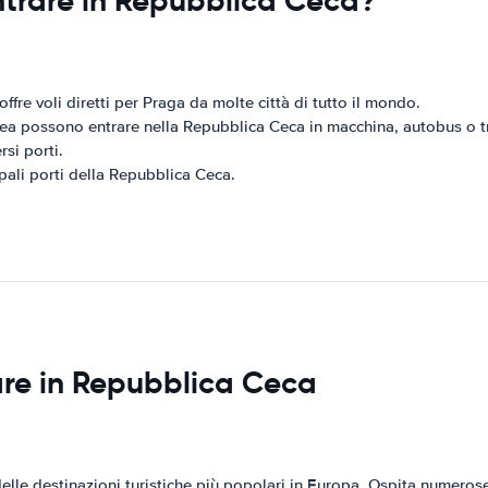
entrare in Repubblica Ceca?
fre voli diretti per Praga da molte città di tutto il mondo.
ropea possono entrare nella Repubblica Ceca in macchina, autobus o t
si porti.
ipali porti della Repubblica Ceca.
itare in Repubblica Ceca
lle destinazioni turistiche più popolari in Europa. Ospita numerose a