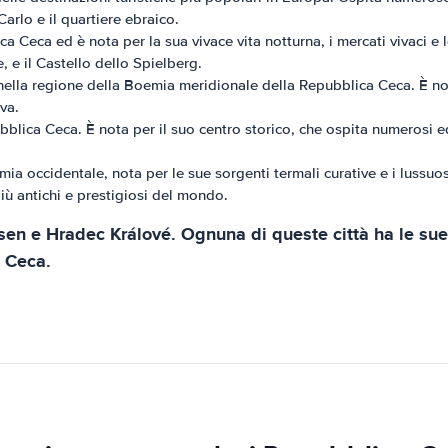
Carlo e il quartiere ebraico.
 Ceca ed è nota per la sua vivace vita notturna, i mercati vivaci e l
, e il Castello dello Spielberg.
ella regione della Boemia meridionale della Repubblica Ceca. È nota
va.
lica Ceca. È nota per il suo centro storico, che ospita numerosi edif
mia occidentale, nota per le sue sorgenti termali curative e i lussuos
più antichi e prestigiosi del mondo.
lsen e Hradec Králové. Ognuna di queste città ha le sue 
a Ceca.