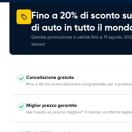
Fino a 20% di sconto su
di auto in tutto il mond
Questa promozione è valida fino a 11 agosto 202
stesso!
Cancellazione
gratuita
Fino a 48 ore prima dell'orario programmato per il preliev
Miglior prezzo garantito
Hai trovato un prezzo migliore? Ti faremo un'offerta miglio