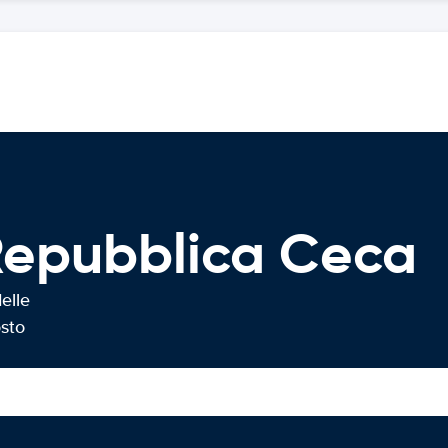
Repubblica Ceca
elle
osto