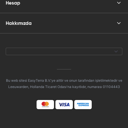
Hesap
Hakkımızda
Bu web sitesi EasyTerra B.V.'ye aittir ve onun tarafından işletilmektedir ve
Leeuwarden, Hollanda Ticaret Odası'na kayıtlıdır, numarası 01104443