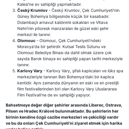
Kalesi'ne ev sahipliği yapmaktadır.
Český Krumlov
- Český Krumlov, Çek Cumhuriyeti'nin
Güney Bohemya bölgesinde küçük bir kasabadır.
Dolambaçlı arnavut kaldırımlı sokakları ve Vltava
Nehri'nin pitoresk manzaraları ile güzel eski şehir
merkezi ile tanınır.
Olomouc
- Olomouc, Çek Cumhuriyeti'ndeki
Moravya'da bir şehirdir. Kutsal Teslis Sütunu ve
Olomouc Belediye Binası da dahil olmak üzere çok
sayıda Barok binaya ev sahipliği yapan tarihi merkeziyle
tanınır.
Karlovy Vary
- Karlovy Vary, şifalı kaplıcaları ve lüks spa
merkezleriyle tanınan Batı Bohemya'daki bir kaplıca
kentidir. Aynı zamanda dünyanın en eski ve en prestijli
film festivallerinden biri olan Karlovy Vary Uluslararası
Film Festivali'ne de ev sahipliği yapıyor.
Bahsetmeye değer diğer şehirler arasında Liberec, Ostrava,
Pilsen ve Hradec Králové bulunmaktadır. Bu şehirlerin her
birinin kendine özgü cazibe merkezleri ve çekiciliği vardır
ve bu da onları Çek Cumhuriyeti'ni ziyaret etmek için harika