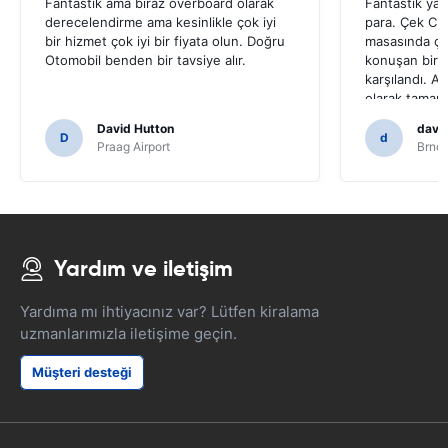
Fantastik ama biraz overboard olarak
Fantastik yar
derecelendirme ama kesinlikle çok iyi
para. Çek Cum
bir hizmet çok iyi bir fiyata olun. Doğru
masasında ço
Otomobil benden bir tavsiye alır.
konuşan bir t
karşılandı. Ar
olarak tamam
gitmeye hazır
David Hutton
david
ve kolay, ser
D
d
Praag Airport
Brno 
şirketi tavsi
tekrar kullanı
olacaktı.Sayg
gezgin)
Yardım ve iletişim
Yardıma mı ihtiyacınız var? Lütfen kiralama
uzmanlarımızla iletişime geçin.
Müşteri desteği