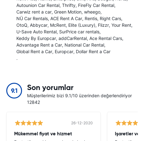
Autounion Car Rental
Thrifty
FireFly Car Rental
Carwiz rent a car
Green Motion
wheego
NÜ Car Rentals
ACE Rent A Car
Rentis
Right Cars
OtoQ
Abbycar
McRent
Elite (Luxury)
Flizzr
Your Rent
U-Save Auto Rental
SurPrice car rentals
Keddy By Europcar
addCarRental
Ace Rental Cars
Advantage Rent a Car
National Car Rental
Global Rent a Car
Europcar
Dollar Rent a Car
.
Son yorumlar
9.1
Müşterilerimiz bizi 9.1/10 üzerinden değerlendiriyor
12842
26-12-2020
Mükemmel fiyat ve hizmet
Işaretler v