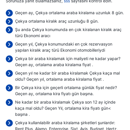
Sorunuza yanıt bulamazsanız,
sss
sayfasını kontrol edin.
Geçen ay, Çekya ortalama araba kiralama uzunluk 8 gün.
Çekya ortalama kiralık araç uzunluğu 8 gün.
Şu anda Çekya konumunda en çok kiralanan kiralık araç
türü Ekonomi aracı
Geçen yıl, Çekya konumundaki en çok rezervasyon
yapılan kiralık araç türü Ekonomi otomobilleriydi
Çekya bir araba kiralamak için maliyeti ne kadar yapar?
Geçen ay, ortalama araba kiralama fiyat
.
Geçen yıl ne kadar bir araba kiralamak Çekya kaça mal
oldu? Geçen yıl, ortalama araba kiralama fiyat
.
Bir Çekya kira için geçerli ortalama günlük fiyat nedir?
Geçen ay, ortalama kira fiyatı
gün başına.
Ne kadar bir araba kiralamak Çekya son 12 ay içinde
kaça mal oldu? Geçen Yıl, ortalama kira fiyatı gün<
başına
.
Çekya kullanılabilir araba kiralama şirketleri şunlardır:
Rent Plus
Alamo
Enterprise
Sixt
Avis
Budget
Hertz