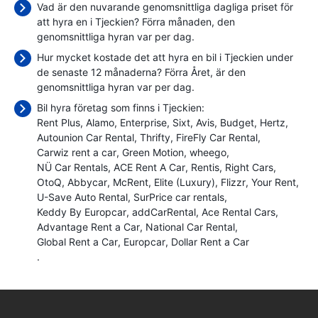
Vad är den nuvarande genomsnittliga dagliga priset för
att hyra en i Tjeckien? Förra månaden, den
genomsnittliga hyran var
per dag.
Hur mycket kostade det att hyra en bil i Tjeckien under
de senaste 12 månaderna? Förra Året, är den
genomsnittliga hyran var
per dag.
Bil hyra företag som finns i Tjeckien:
Rent Plus
Alamo
Enterprise
Sixt
Avis
Budget
Hertz
Autounion Car Rental
Thrifty
FireFly Car Rental
Carwiz rent a car
Green Motion
wheego
NÜ Car Rentals
ACE Rent A Car
Rentis
Right Cars
OtoQ
Abbycar
McRent
Elite (Luxury)
Flizzr
Your Rent
U-Save Auto Rental
SurPrice car rentals
Keddy By Europcar
addCarRental
Ace Rental Cars
Advantage Rent a Car
National Car Rental
Global Rent a Car
Europcar
Dollar Rent a Car
.