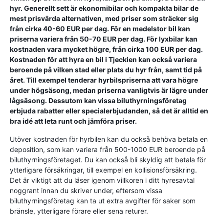
hyr. Generellt sett är ekonomibilar och kompakta bilar de
mest prisvärda alternativen, med priser som sträcker sig
från cirka 40-60 EUR per dag. För en medelstor bil kan
priserna variera från 50-70 EUR per dag. För lyxbilar kan
kostnaden vara mycket högre, från cirka 100 EUR per dag.
Kostnaden för att hyra en bil i Tjeckien kan också variera
beroende på vilken stad eller plats du hyr från, samt tid på
året. Till exempel tenderar hyrbilspriserna att vara högre
under högsäsong, medan priserna vanligtvis är lägre under
lågsäsong. Dessutom kan vissa biluthyrningsföretag
erbjuda rabatter eller specialerbjudanden, så det är alltid en
bra idé att leta runt och jämföra priser.
Utöver kostnaden för hyrbilen kan du också behöva betala en
deposition, som kan variera från 500-1000 EUR beroende på
biluthyrningsföretaget. Du kan också bli skyldig att betala för
ytterligare försäkringar, till exempel en kollisionsförsäkring.
Det är viktigt att du läser igenom villkoren i ditt hyresavtal
noggrant innan du skriver under, eftersom vissa
biluthyrningsföretag kan ta ut extra avgifter för saker som
bränsle, ytterligare förare eller sena returer.