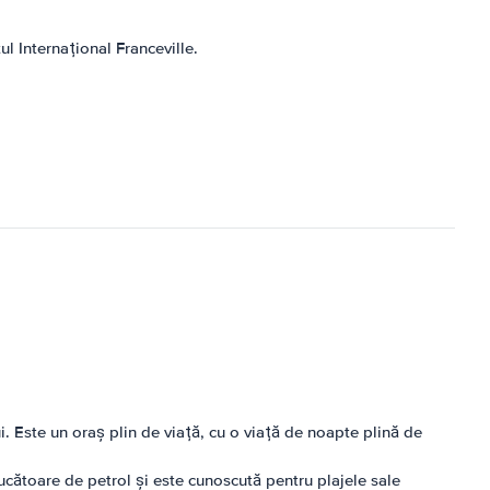
l Internațional Franceville.
i. Este un oraș plin de viață, cu o viață de noapte plină de
cătoare de petrol și este cunoscută pentru plajele sale