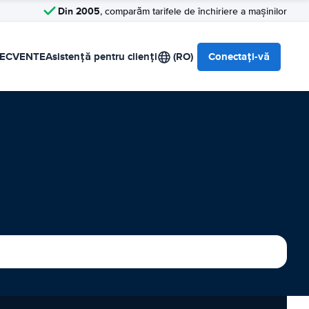
Din 2005
, comparăm tarifele de închiriere a mașinilor
RECVENTE
Asistență pentru clienți
(RO)
Conectați-vă