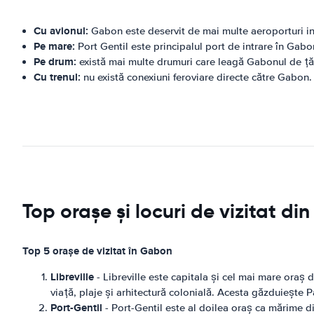
Cu avionul:
Gabon este deservit de mai multe aeroporturi inte
Pe mare:
Port Gentil este principalul port de intrare în Gabo
Pe drum:
există mai multe drumuri care leagă Gabonul de țăr
Cu trenul:
nu există conexiuni feroviare directe către Gabon.
Top orașe și locuri de vizitat d
Top 5 orașe de vizitat în Gabon
Libreville
- Libreville este capitala și cel mai mare oraș 
viață, plaje și arhitectură colonială. Acesta găzduiește P
Port-Gentil
- Port-Gentil este al doilea oraș ca mărime d