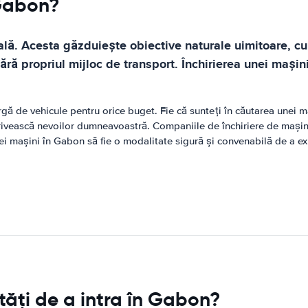
 Gabon?
ală. Acesta găzduiește obiective naturale uimitoare, cu
t fără propriul mijloc de transport. Închirierea unei ma
ă de vehicule pentru orice buget. Fie că sunteți în căutarea unei ma
otrivească nevoilor dumneavoastră. Companiile de închiriere de mașini
unei mașini în Gabon să fie o modalitate sigură și convenabilă de a ex
ăți de a intra în Gabon?