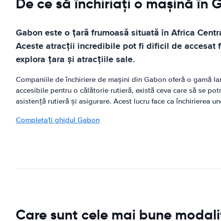
De ce să închiriați o mașină în
Gabon este o țară frumoasă situată în Africa Centr
Aceste atracții incredibile pot fi dificil de accesa
explora țara și atracțiile sale.
Companiile de închiriere de mașini din Gabon oferă o gamă larg
accesibile pentru o călătorie rutieră, există ceva care să se p
asistență rutieră și asigurare. Acest lucru face ca închirierea 
Completați ghidul Gabon
Care sunt cele mai bune modalit