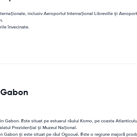
rnaționale, inclusiv Aeroportul Internațional Libreville și Aeroportu
n.
ile învecinate.
in Gabon
din Gabon. Este situat pe estuarul râului Komo, pe coasta Atlanticulu
alatul Prezidențial și Muzeul Național.
in Gabon și este situat pe râul Ogooué. Este o regiune majoră produ