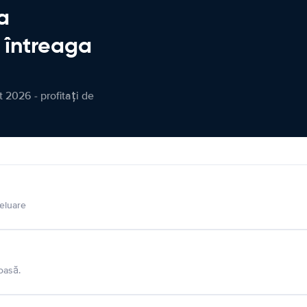
a
n întreaga
 2026 - profitați de
eluare
oasă.