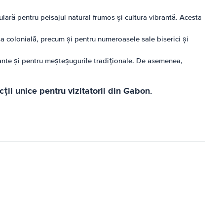
lară pentru peisajul natural frumos și cultura vibrantă. Acesta
a colonială, precum și pentru numeroasele sale biserici și
rante și pentru meșteșugurile tradiționale. De asemenea,
ii unice pentru vizitatorii din Gabon.