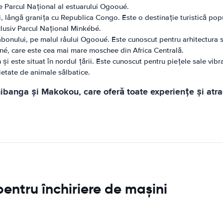
 Parcul Național al estuarului Ogooué.
, lângă granița cu Republica Congo. Este o destinație turistică popu
clusiv Parcul Național Minkébé.
bonului, pe malul râului Ogooué. Este cunoscut pentru arhitectura s
, care este cea mai mare moschee din Africa Centrală.
i este situat în nordul țării. Este cunoscut pentru piețele sale vib
etate de animale sălbatice.
banga și Makokou, care oferă toate experiențe și atracț
entru închiriere de mașini