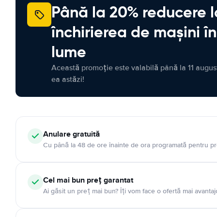
Până la 20% reducere l
închirierea de mașini î
lume
Această promoție este valabilă până la 11 august
ea astăzi!
Anulare gratuită
Cu până la 48 de ore înainte de ora programată pentru pr
Cel mai bun preț garantat
Ai găsit un preț mai bun? Îți vom face o ofertă mai avantaj