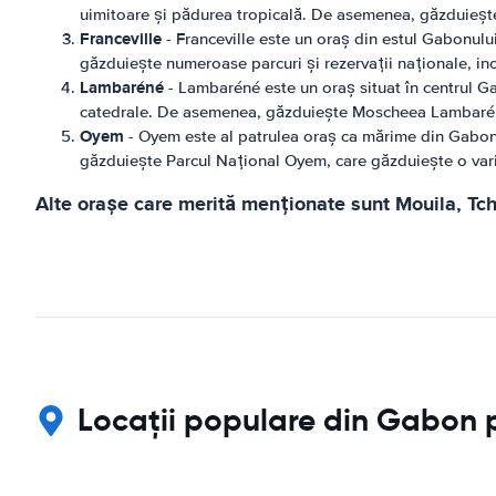
uimitoare și pădurea tropicală. De asemenea, găzduiește
Franceville
- Franceville este un oraș din estul Gabonului
găzduiește numeroase parcuri și rezervații naționale, in
Lambaréné
- Lambaréné este un oraș situat în centrul Ga
catedrale. De asemenea, găzduiește Moscheea Lambaréné
Oyem
- Oyem este al patrulea oraș ca mărime din Gabon ș
găzduiește Parcul Național Oyem, care găzduiește o vari
Alte orașe care merită menționate sunt Mouila, Tchi
Locații populare din Gabon p