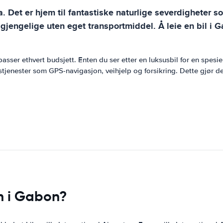
ka. Det er hjem til fantastiske naturlige severdigheter
lgjengelige uten eget transportmiddel. Å leie en bil i
asser ethvert budsjett. Enten du ser etter en luksusbil for en spesiell 
stjenester som GPS-navigasjon, veihjelp og forsikring. Dette gjør det
n i Gabon?