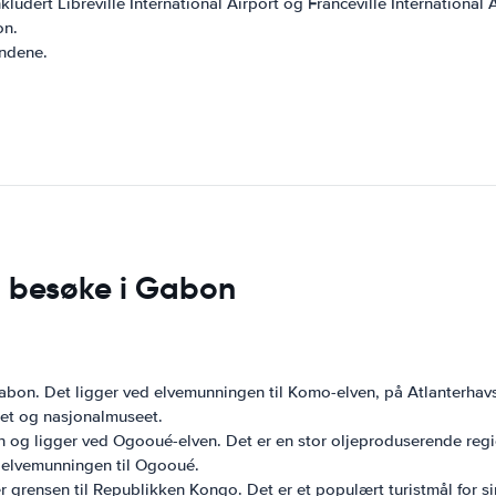
kludert Libreville International Airport og Franceville International A
on.
andene.
å besøke i Gabon
abon. Det ligger ved elvemunningen til Komo-elven, på Atlanterhavsk
set og nasjonalmuseet.
n og ligger ved Ogooué-elven. Det er en stor oljeproduserende regio
 elvemunningen til Ogooué.
 grensen til Republikken Kongo. Det er et populært turistmål for sin