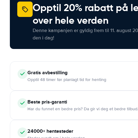
Opptil 20% rabatt på le
over hele verden
Denne kampanjen er gyldig frem til 11. august 2
den i dag!
Gratis
avbestilling
Opptil 48 timer før planlagt tid for henting
Beste pris-garanti
Har du funnet en bedre pris? Da gir vi deg et bedre tilbud
24000+
hentesteder