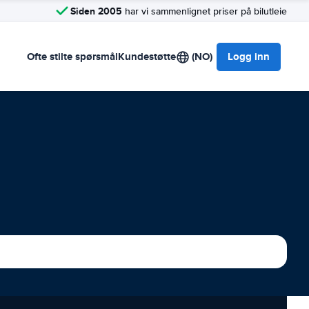
Siden 2005
har vi sammenlignet priser på bilutleie
Ofte stilte spørsmål
Kundestøtte
(NO)
Logg inn