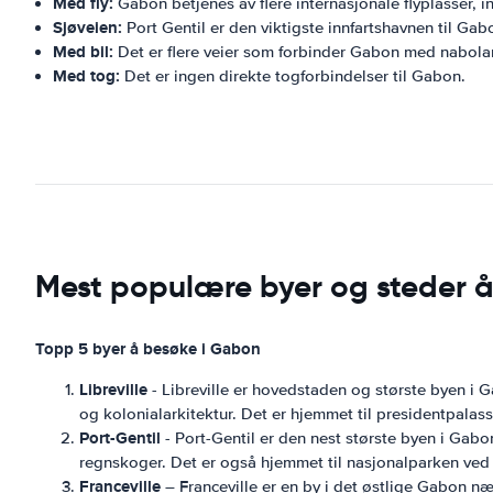
Med fly:
Gabon betjenes av flere internasjonale flyplasser, in
Sjøveien:
Port Gentil er den viktigste innfartshavnen til Gab
Med bil:
Det er flere veier som forbinder Gabon med nabol
Med tog:
Det er ingen direkte togforbindelser til Gabon.
Mest populære byer og steder 
Topp 5 byer å besøke i Gabon
Libreville
- Libreville er hovedstaden og største byen i G
og kolonialarkitektur. Det er hjemmet til presidentpalas
Port-Gentil
- Port-Gentil er den nest største byen i Gabo
regnskoger. Det er også hjemmet til nasjonalparken ved
Franceville
– Franceville er en by i det østlige Gabon nær