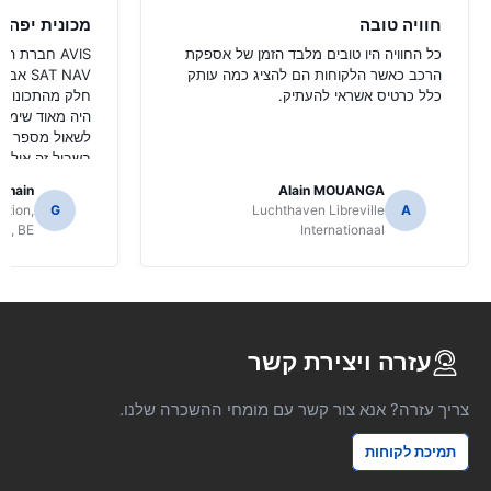
חוויה טובה
מכונית יפה א
כל החוויה היו טובים מלבד הזמן של אספקת
AVIS חברת 
הרכב כאשר הלקוחות הם להציג כמה עותק
AT NAV
כלל כרטיס אשראי להעתיק.
חלק מהתכונות 
היה מאוד שימושי
לשאול מספר מק
בשביל זה אולי ל
הפונקציות של NAV SAT.
abhain
Alain MOUANGA
ation,
G
Luchthaven Libreville
A
ls, BE
Internationaal
עזרה ויצירת קשר
צריך עזרה? אנא צור קשר עם מומחי ההשכרה שלנו.
תמיכת לקוחות