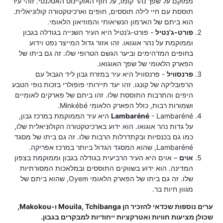
ממוקם על שפך נהר קומו, על חוף האוקיינוס ​​האטלנטי. זוהי עיר
תוססת עם חיי לילה תוססים, חופים וארכיטקטורה קולוניאלית.
הוא ביתם של הארמון הנשיאותי והמוזיאון הלאומי.
פורט-ג'נטיל
- פורט-ג'נטיל היא העיר השנייה בגודלה בגבון
וממוקמת על נהר אוגואו. זהו אזור גדול המייצר נפט וידוע
בחופים המדהימים וביער הגשם הטרופי שלו. זה גם ביתו של
הפארק הלאומי של שפך האוגואו.
פרנסוויל
- פרנסוויל היא עיר במזרח גבון ליד הגבול עם
הרפובליקה של קונגו. זהו יעד תיירותי פופולרי בזכות נופי הטבע
היפים והתרבות התוססת שלו. זהו ביתם של פארקים לאומיים
ושמורות רבות, כולל הפארק הלאומי Minkébé.
Lambaréné
- Lambaréné היא עיר הממוקמת במרכז גבון,
על גדות נהר אוגואו. הוא ידוע בארכיטקטורה הקולוניאלית שלו,
כמו גם בכנסיות ובקתדרלות הרבות שלו. זה גם ביתו של מסגד
Lambaréné, שהוא המסגד הגדול ביותר במרכז אפריקה.
אוים
– אוים היא העיר הרביעית בגודלה בגבון וממוקמת בצפון
המדינה. הוא ידוע בשווקים התוססים ובמלאכות המסורתיות
שלו. זה גם ביתו של הפארק הלאומי Oyem, שהוא ביתם של
מגוון חיות בר.
ערים נוספות שכדאי להזכיר הן Mouila, Tchibanga ו-Makokou,
שכולן מציעות חוויות ואטרקציות ייחודיות למבקרים בגבון.