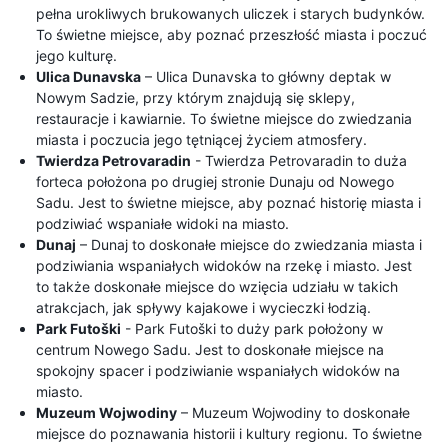
pełna urokliwych brukowanych uliczek i starych budynków.
To świetne miejsce, aby poznać przeszłość miasta i poczuć
jego kulturę.
Ulica Dunavska
– Ulica Dunavska to główny deptak w
Nowym Sadzie, przy którym znajdują się sklepy,
restauracje i kawiarnie. To świetne miejsce do zwiedzania
miasta i poczucia jego tętniącej życiem atmosfery.
Twierdza Petrovaradin
- Twierdza Petrovaradin to duża
forteca położona po drugiej stronie Dunaju od Nowego
Sadu. Jest to świetne miejsce, aby poznać historię miasta i
podziwiać wspaniałe widoki na miasto.
Dunaj
– Dunaj to doskonałe miejsce do zwiedzania miasta i
podziwiania wspaniałych widoków na rzekę i miasto. Jest
to także doskonałe miejsce do wzięcia udziału w takich
atrakcjach, jak spływy kajakowe i wycieczki łodzią.
Park Futoški
- Park Futoški to duży park położony w
centrum Nowego Sadu. Jest to doskonałe miejsce na
spokojny spacer i podziwianie wspaniałych widoków na
miasto.
Muzeum Wojwodiny
– Muzeum Wojwodiny to doskonałe
miejsce do poznawania historii i kultury regionu. To świetne