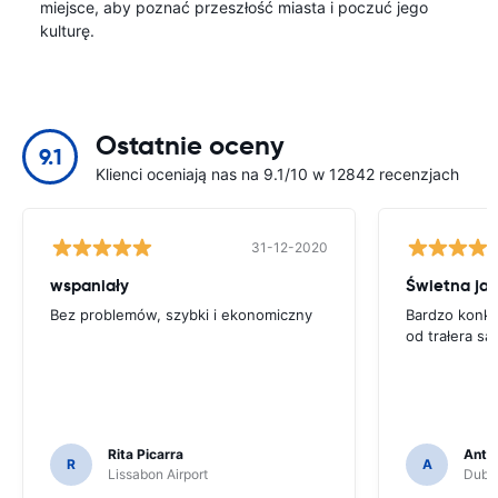
miejsce, aby poznać przeszłość miasta i poczuć jego
kulturę.
Ostatnie oceny
9.1
Klienci oceniają nas na 9.1/10 w 12842 recenzjach
31-12-2020
wspaniały
Świetna ja
Bez problemów, szybki i ekonomiczny
Bardzo konku
od trałera 
Rita Picarra
Anth
R
A
Lissabon Airport
Dubli