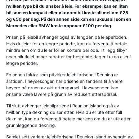
hvilken type bil du ønsker å leie. For eksempel kan en liten
bil som en kompakt eller økonomibil koste alt mellom €25
og €50 per dag. På den annen side kan en luksusbil som en
Mercedes eller BMW koste oppover €100 per dag.
Prisen på leiebil avhenger også av lengden på leieperioden.
Hvis du leier for en lengre periode, kan du forvente å betale
mindre enn om du leier for en kortere periode. I tillegg tilbyr
noen bilutleiefirmaer rabatter for bestemte dager i uken eller i
lengre perioder.
En annen faktor som påvirker leiebilprisene i Réunion er
årstiden. I høysesongen har prisene en tendens til å være
høyere på grunn av økt etterspørsel. I lavsesongen kan
prisene være lavere på grunn av redusert etterspørsel.
Til slutt avhenger leiebilprisene i Reunion Island også av
hvilken type dekning du ser etter. Hvis du er ute etter full
dekning, kan du forvente å betale mer enn om du er ute etter
grunnleggende dekning.
Samlet sett varierer leiebilprisene i Reunion Island avhengig av