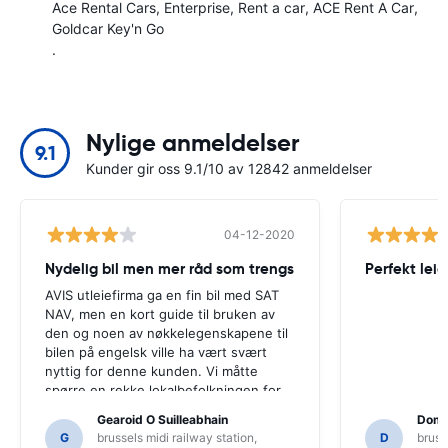
Ace Rental Cars
Enterprise
Rent a car
ACE Rent A Car
Goldcar Key'n Go
.
Nylige anmeldelser
9.1
Kunder gir oss 9.1/10 av 12842 anmeldelser
04-12-2020
Nydelig bil men mer råd som trengs
Perfekt leie
AVIS utleiefirma ga en fin bil med SAT
NAV, men en kort guide til bruken av
den og noen av nøkkelegenskapene til
bilen på engelsk ville ha vært svært
nyttig for denne kunden. Vi måtte
spørre en rekke lokalbefolkningen for
veiledning, og bare for at vi kanskje
Gearoid O Suilleabhain
Domi
ikke hadde funnet ut av SAT NAVs
G
brussels midi railway station,
D
bruss
funksjoner.