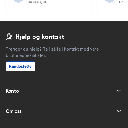
Brussels, BE
Bruss
Hjelp og kontakt
Trenger du hjelp? Ta i så fall kontakt med våre
bilutleiespesialister.
Kundestøtte
Konto
Om oss