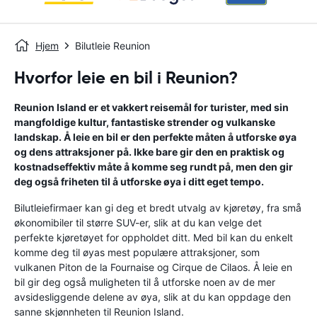
Hjem
Bilutleie Reunion
Hvorfor leie en bil i Reunion?
Reunion Island er et vakkert reisemål for turister, med sin
mangfoldige kultur, fantastiske strender og vulkanske
landskap. Å leie en bil er den perfekte måten å utforske øya
og dens attraksjoner på. Ikke bare gir den en praktisk og
kostnadseffektiv måte å komme seg rundt på, men den gir
deg også friheten til å utforske øya i ditt eget tempo.
Bilutleiefirmaer kan gi deg et bredt utvalg av kjøretøy, fra små
økonomibiler til større SUV-er, slik at du kan velge det
perfekte kjøretøyet for oppholdet ditt. Med bil kan du enkelt
komme deg til øyas mest populære attraksjoner, som
vulkanen Piton de la Fournaise og Cirque de Cilaos. Å leie en
bil gir deg også muligheten til å utforske noen av de mer
avsidesliggende delene av øya, slik at du kan oppdage den
sanne skjønnheten til Reunion Island.