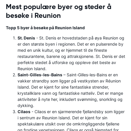
Mest populære byer og steder å
besøke i Reunion
Topp 5 byer å besøke på Reunion Island
St. Denis
- St. Denis er hovedstaden på øya Reunion og
er den største byen i regionen. Det er en pulserende by
med en unik kultur, og er hjemmet til de fineste
restaurantene, barene og attraksjonene. St. Denis er det
perfekte stedet å utforske og oppleve det beste av
Reunion Island.
Saint-Gilles-les-Bains
– Saint-Gilles-les-Bains er en
vakker strandby som ligger på vestkysten av Réunion
Island. Det er kjent for sine fantastiske strender,
krystallklare vann og fantastiske natteliv. Det er mange
aktiviteter å nyte her, inkludert svømming, snorkling og
dykking.
Cilaos
- Cilaos er en sjarmerende fjellandsby som ligger
i sentrum av Reunion Island. Det er kjent for sin
spektakulære utsikt over de omkringliggende fjellene
og frodige vegetasjonen. Cilaos er også hjemsted for