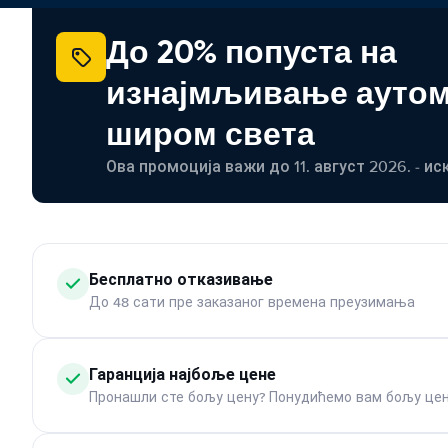
До 20% попуста на
изнајмљивање ауто
широм света
Ова промоција важи до 11. август 2026. - ис
Бесплатно отказивање
До 48 сати пре заказаног времена преузимања
Гаранција најбоље цене
Пронашли сте бољу цену? Понудићемо вам бољу цен