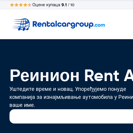
9.1
Оцене купаца
/ 10
Реинион Rent A
Уштедите време и новац. Упоређујемо понуде
компанија за изнајмљивање аутомобила у Реини
ваше име.