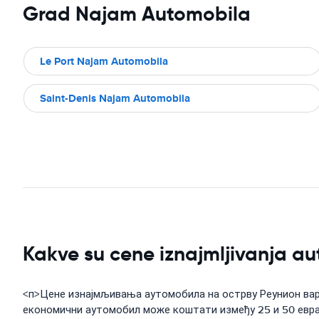
Grad Najam Automobila
Le Port Najam Automobila
Saint-Denis Najam Automobila
Kakve su cene iznajmljivanja a
<п>Цене изнајмљивања аутомобила на острву Реунион вари
економични аутомобил може коштати између 25 и 50 евра 