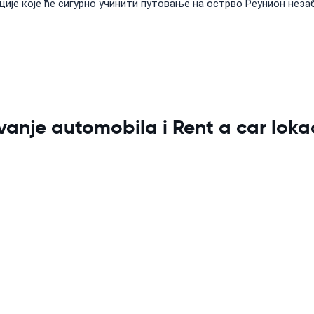
кције које ће сигурно учинити путовање на острво Реунион нез
anje automobila i Rent a car loka