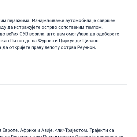
ским пејзажима. Изнајмљивање аутомобила је савршен
боду да истражујете острво сопственим темпом.
до већих СУВ возила, што вам омогућава да одаберете
улкан Питон де ла Фурнез и Циркуе де Цилаос.
 да откријете праву лепоту острва Реунион.
Европе, Африке и Азије. <ли>Трајектом: Трајекти са