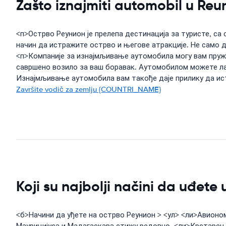
Zašto iznajmiti automobil u Reu
<п>Острво Реунион је прелепа дестинација за туристе, с
начин да истражите острво и његове атракције. Не само д
<п>Компаније за изнајмљивање аутомобила могу вам пруж
савршено возило за ваш боравак. Аутомобилом можете лак
Изнајмљивање аутомобила вам такође даје прилику да ист
Završite vodič za zemlju {COUNTRI_NAME}
Koji su najbolji načini da uđete
<б>Начини да уђете на острво Реунион > <ул> <ли>Авионом