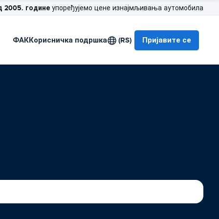
д 2005. године
упоређујемо цене изнајмљивања аутомобила
ФАК
Корисничка подршка
(RS)
Пријавите се