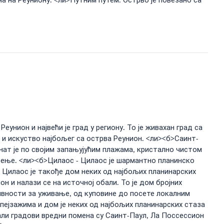
а на Реуниону. <ли>Путним путем: Острво је повезано са
унион и највећи је град у региону. То је живахан град са
 и искуство најбољег са острва Реунион. <ли><б>Саинт-
знат је по својим запањујућим плажама, кристално чистом
ење. <ли><б>Цилаос - Цилаос је шармантно планинско
и. Цилаос је такође дом неких од најбољих планинарских
он и налази се на источној обали. То је дом бројних
ивности за уживање, од куповине до посете локалним
м пејзажима и дом је неких од најбољих планинарских стаза
али градови вредни помена су Саинт-Паул, Ла Поссессион