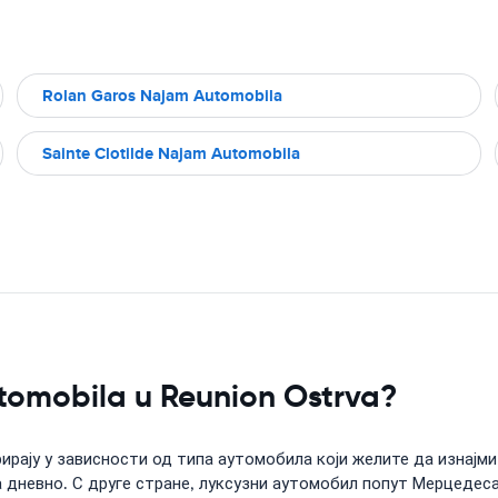
Rolan Garos Najam Automobila
Sainte Clotilde Najam Automobila
utomobila u Reunion Ostrva?
рају у зависности од типа аутомобила који желите да изнајми
дневно. С друге стране, луксузни аутомобил попут Мерцедеса