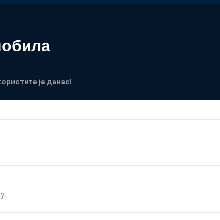
мобила
користите је данас!
у.