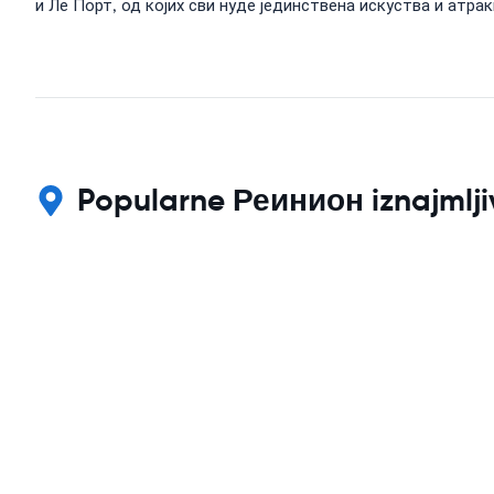
и Ле Порт, од којих сви нуде јединствена искуства и атра
Popularne Реинион iznajmljiv