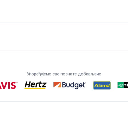
Упоређујемо све познате добављаче