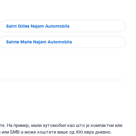
Saint Gilles Najam Automobila
Sainte Marie Najam Automobila
те. На пример, мали аутомобил као што је компактни или
 или БМВ-а може коштати више од 100 евра дневно.