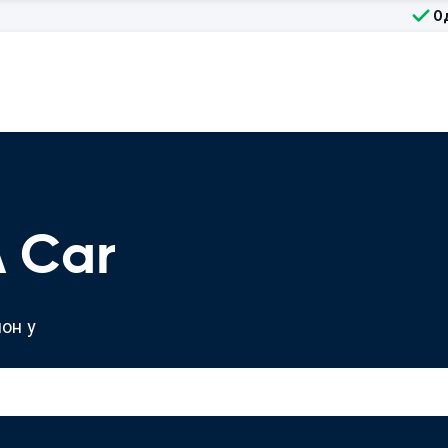
О
 Car
он у