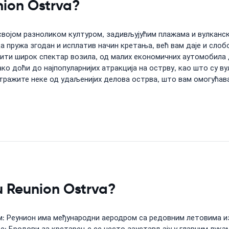
nion Ostrva?
а својом разноликом културом, задивљујућим плажама и вулкан
а пружа згодан и исплатив начин кретања, већ вам даје и сло
ити широк спектар возила, од малих економичних аутомобила 
о доћи до најпопуларнијих атракција на острву, као што су в
ражите неке од удаљенијих делова острва, што вам омогућава
 u Reunion Ostrva?
: Реунион има међународни аеродром са редовним летовима из 