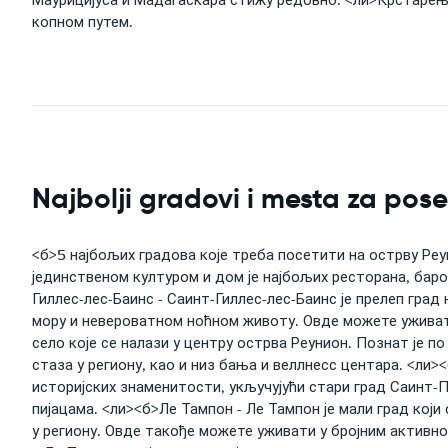
Маурицијуса и Мадагаскара стижу редовно. <ли>Крстарење
копном путем.
Najbolji gradovi i mesta za pos
<б>5 најбољих градова које треба посетити на острву Реуни
јединственом културом и дом је најбољих ресторана, баро
Гиллес-лес-Баинс - Саинт-Гиллес-лес-Баинс је прелеп град
мору и невероватном ноћном животу. Овде можете уживат
село које се налази у центру острва Реунион. Познат је п
стаза у региону, као и низ бања и веллнесс центара. <ли><
историјских знаменитости, укључујући стари град Саинт-
пијацама. <ли><б>Ле Тампон - Ле Тампон је мали град који 
у региону. Овде такође можете уживати у бројним активн