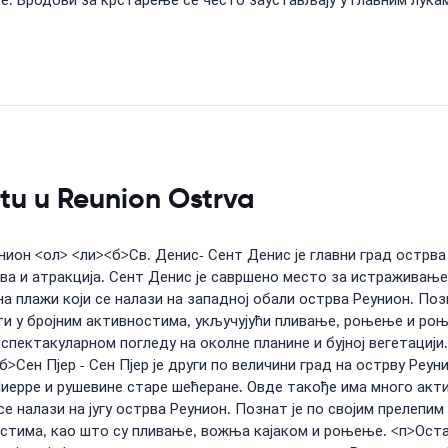
: Бродови за крстарење се често заустављају у главним лукам
etu u Reunion Ostrva
он <ол> <ли><б>Св. Денис- Сент Денис је главни град острва Ре
ва и атракција. Сент Денис је савршено место за истраживање
 на плажи који се налази на западној обали острва Реунион. По
и у бројним активностима, укључујући пливање, роњење и роњ
о спектакуларном погледу на околне планине и бујној вегетациј
б>Сен Пјер - Сен Пјер је други по величини град на острву Реуни
Пиерре и рушевине старе шећеране. Овде такође има много акт
се налази на југу острва Реунион. Познат је по својим прелепи
остима, као што су пливање, вожња кајаком и роњење. <п>Ост