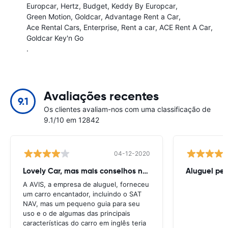
Europcar
Hertz
Budget
Keddy By Europcar
Green Motion
Goldcar
Advantage Rent a Car
Ace Rental Cars
Enterprise
Rent a car
ACE Rent A Car
Goldcar Key'n Go
.
Avaliações recentes
9.1
Os clientes avaliam-nos com uma classificação de
9.1/10 em 12842
04-12-2020
Lovely Car, mas mais conselhos necessários
Aluguel per
A AVIS, a empresa de aluguel, forneceu
um carro encantador, incluindo o SAT
NAV, mas um pequeno guia para seu
uso e o de algumas das principais
características do carro em inglês teria