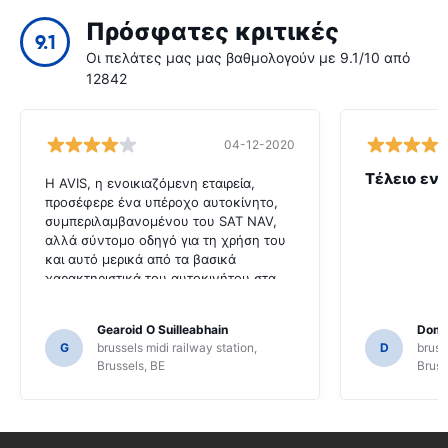
Πρόσφατες κριτικές
9.1
Οι πελάτες μας μας βαθμολογούν με 9.1/10 από
12842
04-12-2020
Τέλειο ενο
Η AVIS, η ενοικιαζόμενη εταιρεία,
προσέφερε ένα υπέροχο αυτοκίνητο,
συμπεριλαμβανομένου του SAT NAV,
αλλά σύντομο οδηγό για τη χρήση του
και αυτό μερικά από τα βασικά
χαρακτηριστικά του αυτοκινήτου στα
αγγλικά θα ήταν πολύ χρήσιμο για
αυτόν τον πελάτη. Έπρεπε να
Gearoid O Suilleabhain
Domi
ζητήσουμε από πολλούς ντόπιους για
G
brussels midi railway station,
D
bruss
καθοδήγηση και μόνο για αυτό ίσως να
Brussels, BE
Bruss
μην έχουμε καταλάβει τις λειτουργίες
του SAT NAV.