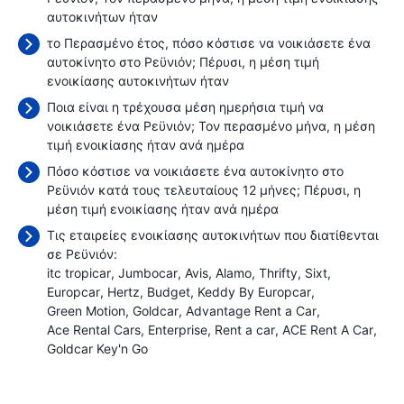
αυτοκινήτων ήταν
το Περασμένο έτος, πόσο κόστισε να νοικιάσετε ένα
αυτοκίνητο στο Ρεϋνιόν; Πέρυσι, η μέση τιμή
ενοικίασης αυτοκινήτων ήταν
Ποια είναι η τρέχουσα μέση ημερήσια τιμή να
νοικιάσετε ένα Ρεϋνιόν; Τον περασμένο μήνα, η μέση
τιμή ενοικίασης ήταν
ανά ημέρα
Πόσο κόστισε να νοικιάσετε ένα αυτοκίνητο στο
Ρεϋνιόν κατά τους τελευταίους 12 μήνες; Πέρυσι, η
μέση τιμή ενοικίασης ήταν
ανά ημέρα
Τις εταιρείες ενοικίασης αυτοκινήτων που διατίθενται
σε Ρεϋνιόν:
itc tropicar
Jumbocar
Avis
Alamo
Thrifty
Sixt
Europcar
Hertz
Budget
Keddy By Europcar
Green Motion
Goldcar
Advantage Rent a Car
Ace Rental Cars
Enterprise
Rent a car
ACE Rent A Car
Goldcar Key'n Go