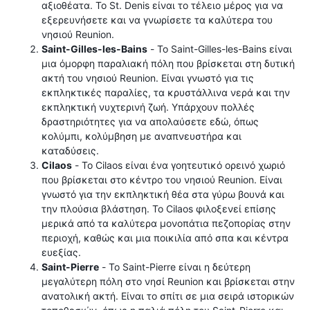
αξιοθέατα. Το St. Denis είναι το τέλειο μέρος για να
εξερευνήσετε και να γνωρίσετε τα καλύτερα του
νησιού Reunion.
Saint-Gilles-les-Bains
- Το Saint-Gilles-les-Bains είναι
μια όμορφη παραλιακή πόλη που βρίσκεται στη δυτική
ακτή του νησιού Reunion. Είναι γνωστό για τις
εκπληκτικές παραλίες, τα κρυστάλλινα νερά και την
εκπληκτική νυχτερινή ζωή. Υπάρχουν πολλές
δραστηριότητες για να απολαύσετε εδώ, όπως
κολύμπι, κολύμβηση με αναπνευστήρα και
καταδύσεις.
Cilaos
- Το Cilaos είναι ένα γοητευτικό ορεινό χωριό
που βρίσκεται στο κέντρο του νησιού Reunion. Είναι
γνωστό για την εκπληκτική θέα στα γύρω βουνά και
την πλούσια βλάστηση. Το Cilaos φιλοξενεί επίσης
μερικά από τα καλύτερα μονοπάτια πεζοπορίας στην
περιοχή, καθώς και μια ποικιλία από σπα και κέντρα
ευεξίας.
Saint-Pierre
- Το Saint-Pierre είναι η δεύτερη
μεγαλύτερη πόλη στο νησί Reunion και βρίσκεται στην
ανατολική ακτή. Είναι το σπίτι σε μια σειρά ιστορικών