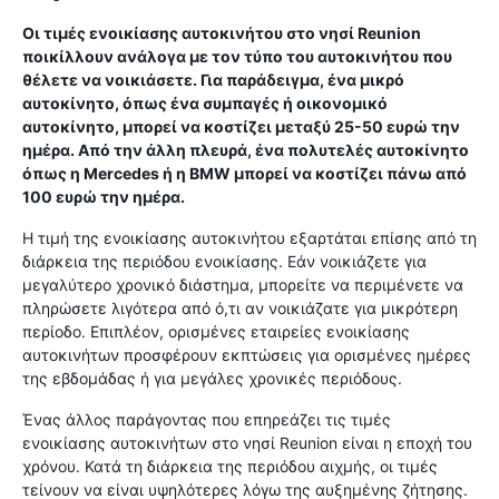
Οι τιμές ενοικίασης αυτοκινήτου στο νησί Reunion
ποικίλλουν ανάλογα με τον τύπο του αυτοκινήτου που
θέλετε να νοικιάσετε. Για παράδειγμα, ένα μικρό
αυτοκίνητο, όπως ένα συμπαγές ή οικονομικό
αυτοκίνητο, μπορεί να κοστίζει μεταξύ 25-50 ευρώ την
ημέρα. Από την άλλη πλευρά, ένα πολυτελές αυτοκίνητο
όπως η Mercedes ή η BMW μπορεί να κοστίζει πάνω από
100 ευρώ την ημέρα.
Η τιμή της ενοικίασης αυτοκινήτου εξαρτάται επίσης από τη
διάρκεια της περιόδου ενοικίασης. Εάν νοικιάζετε για
μεγαλύτερο χρονικό διάστημα, μπορείτε να περιμένετε να
πληρώσετε λιγότερα από ό,τι αν νοικιάζατε για μικρότερη
περίοδο. Επιπλέον, ορισμένες εταιρείες ενοικίασης
αυτοκινήτων προσφέρουν εκπτώσεις για ορισμένες ημέρες
της εβδομάδας ή για μεγάλες χρονικές περιόδους.
Ένας άλλος παράγοντας που επηρεάζει τις τιμές
ενοικίασης αυτοκινήτων στο νησί Reunion είναι η εποχή του
χρόνου. Κατά τη διάρκεια της περιόδου αιχμής, οι τιμές
τείνουν να είναι υψηλότερες λόγω της αυξημένης ζήτησης.