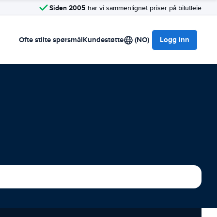
Siden 2005
har vi sammenlignet priser på bilutleie
Ofte stilte spørsmål
Kundestøtte
(NO)
Logg inn