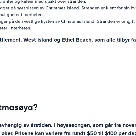
uranter og kafeer med utsikt over stranden.
ger på sørspissen av Christmas Island. Stranden er kjent for sin hv
muligheter i nærheten.
gger på den vestlige kysten av Christmas Island. Stranden er omgitt
eter i nærheten.
tlement, West Island og Ethel Beach, som alle tilbyr f
istmasøya?
 avhengig av årstiden. I høysesongen, som går fra novemb
 øker. Prisene kan variere fra rundt $50 til $100 per da