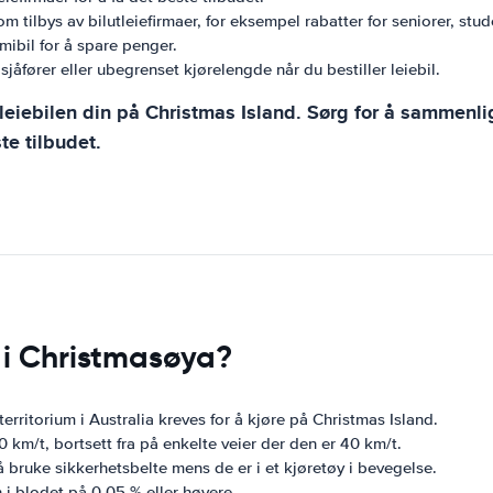
 tilbys av bilutleiefirmaer, for eksempel rabatter for seniorer, stud
mibil for å spare penger.
sjåfører eller ubegrenset kjørelengde når du bestiller leiebil.
iebilen din på Christmas Island. Sørg for å sammenligne
te tilbudet.
 i Christmasøya?
 territorium i Australia kreves for å kjøre på Christmas Island.
 km/t, bortsett fra på enkelte veier der den er 40 km/t.
å bruke sikkerhetsbelte mens de er i et kjøretøy i bevegelse.
i blodet på 0,05 % eller høyere.