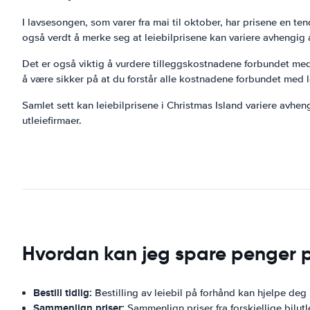
I lavsesongen, som varer fra mai til oktober, har prisene en ten
også verdt å merke seg at leiebilprisene kan variere avhengig a
Det er også viktig å vurdere tilleggskostnadene forbundet med l
å være sikker på at du forstår alle kostnadene forbundet med l
Samlet sett kan leiebilprisene i Christmas Island variere avhen
utleiefirmaer.
Hvordan kan jeg spare penger p
Bestill tidlig:
Bestilling av leiebil på forhånd kan hjelpe deg
Sammenlign priser:
Sammenlign priser fra forskjellige bilutle