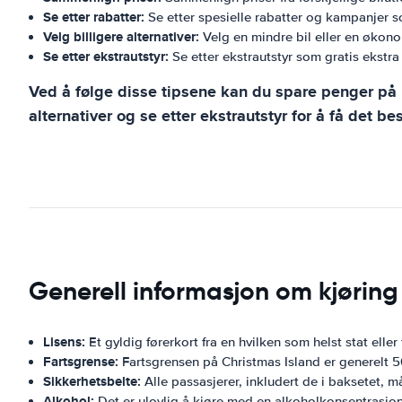
Se etter rabatter:
Se etter spesielle rabatter og kampanjer som
Velg billigere alternativer:
Velg en mindre bil eller en økono
Se etter ekstrautstyr:
Se etter ekstrautstyr som gratis ekstra 
Ved å følge disse tipsene kan du spare penger på le
alternativer og se etter ekstrautstyr for å få det bes
Generell informasjon om kjøring
Lisens:
Et gyldig førerkort fra en hvilken som helst stat eller
Fartsgrense:
Fartsgrensen på Christmas Island er generelt 50
Sikkerhetsbelte:
Alle passasjerer, inkludert de i baksetet, m
Alkohol:
Det er ulovlig å kjøre med en alkoholkonsentrasjon 