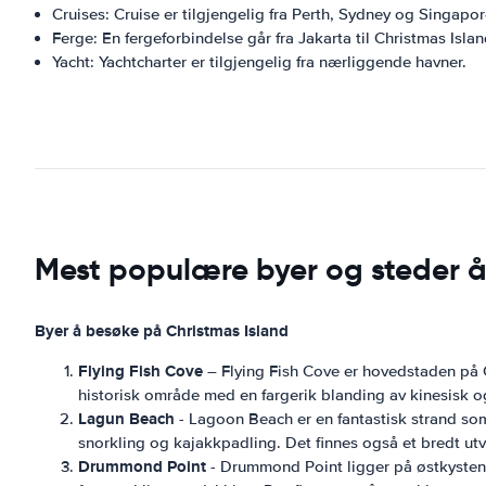
Cruises: Cruise er tilgjengelig fra Perth, Sydney og Singapor
Ferge: En fergeforbindelse går fra Jakarta til Christmas Islan
Yacht: Yachtcharter er tilgjengelig fra nærliggende havner.
Mest populære byer og steder å
Byer å besøke på Christmas Island
Flying Fish Cove
– Flying Fish Cove er hovedstaden på C
historisk område med en fargerik blanding av kinesisk og
Lagun Beach
- Lagoon Beach er en fantastisk strand som
snorkling og kajakkpadling. Det finnes også et bredt utva
Drummond Point
- Drummond Point ligger på østkysten av