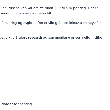
iler. Prisene kan variere fra rundt $30 til $70 per dag. Det er
 være billigere enn en luksusbil.
orsikring og avgifter. Det er viktig å lese leieavtalen nøye for
r det viktig å gjøre research og sammenligne priser mellom ulike
e datoen for henting.