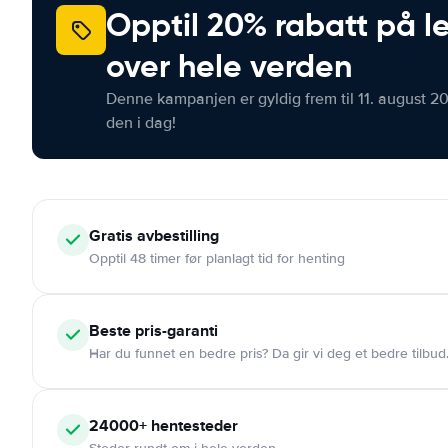
Opptil 20% rabatt på le
over hele verden
Denne kampanjen er gyldig frem til 11. august 2
den i dag!
Gratis
avbestilling
Opptil 48 timer før planlagt tid for henting
Beste pris-garanti
Har du funnet en bedre pris? Da gir vi deg et bedre tilbud
24000+
hentesteder