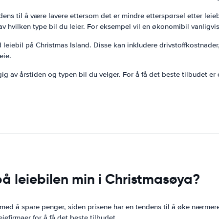
dens til å være lavere ettersom det er mindre etterspørsel etter leieb
v hvilken type bil du leier. For eksempel vil en økonomibil vanligvis
eiebil på Christmas Island. Disse kan inkludere drivstoffkostnader, f
eie.
gig av årstiden og typen bil du velger. For å få det beste tilbudet e
å leiebilen min i Christmasøya?
 med å spare penger, siden prisene har en tendens til å øke nærmer
iefirmaer for å få det beste tilbudet.