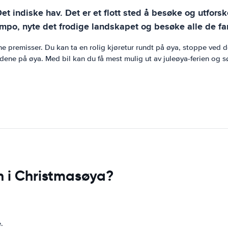
Det indiske hav. Det er et flott sted å besøke og utfor
empo, nyte det frodige landskapet og besøke alle de fan
 egne premisser. Du kan ta en rolig kjøretur rundt på øya, stoppe ve
ne på øya. Med bil kan du få mest mulig ut av juleøya-ferien og sør
n i Christmasøya?
.