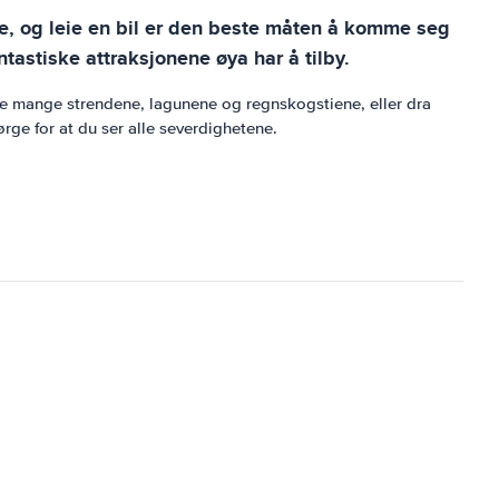
ske, og leie en bil er den beste måten å komme seg
tastiske attraksjonene øya har å tilby.
d de mange strendene, lagunene og regnskogstiene, eller dra
ge for at du ser alle severdighetene.