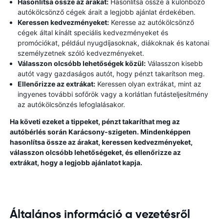
Hasonlítsa össze az árakat:
Hasonlítsa össze a különböző
autókölcsönző cégek árait a legjobb ajánlat érdekében.
Keressen kedvezményeket:
Keresse az autókölcsönző
cégek által kínált speciális kedvezményeket és
promóciókat, például nyugdíjasoknak, diákoknak és katonai
személyzetnek szóló kedvezményeket.
Válasszon olcsóbb lehetőségek közül:
Válasszon kisebb
autót vagy gazdaságos autót, hogy pénzt takarítson meg.
Ellenőrizze az extrákat:
Keressen olyan extrákat, mint az
ingyenes további sofőrök vagy a korlátlan futásteljesítmény
az autókölcsönzés lefoglalásakor.
Ha követi ezeket a tippeket, pénzt takaríthat meg az
autóbérlés során Karácsony-szigeten. Mindenképpen
hasonlítsa össze az árakat, keressen kedvezményeket,
válasszon olcsóbb lehetőségeket, és ellenőrizze az
extrákat, hogy a legjobb ajánlatot kapja.
Általános információ a vezetésről