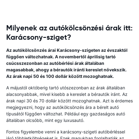
Milyenek az autókölcsönzési árak itt:
Karácsony-sziget?
Az autókölcsönzés árai Karácsony-szigeten az évszaktól
függően változhatnak. A novembertől áprilisig tartó
csúcsszezonban az autóbérlési árak általában
magasabbak, ahogy a bérautók iránti kereslet növekszik.
Az árak napi 50 és 100 dollár között mozoghatnak.
A májustól októberig tartó utószezonban az árak általában
alacsonyabbak, mivel kisebb a kereslet a bérautók iránt. Az
árak napi 30 és 70 dollár között mozoghatnak. Azt is érdemes
megjegyezni, hogy az autókölcsönzés ára a bérelt autó
típusától függően változhat. Például egy gazdaságos autó
általában olcsóbb, mint egy luxusautó.
Fontos figyelembe venni a karácsony-szigeti autóbérléssel
járó többletköltségeket is. Ezek magukban foglalhatják az