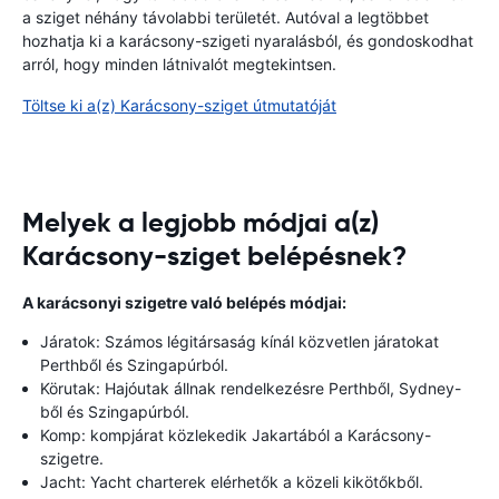
a sziget néhány távolabbi területét. Autóval a legtöbbet
hozhatja ki a karácsony-szigeti nyaralásból, és gondoskodhat
arról, hogy minden látnivalót megtekintsen.
Töltse ki a(z) Karácsony-sziget útmutatóját
Melyek a legjobb módjai a(z)
Karácsony-sziget belépésnek?
A karácsonyi szigetre való belépés módjai:
Járatok: Számos légitársaság kínál közvetlen járatokat
Perthből és Szingapúrból.
Körutak: Hajóutak állnak rendelkezésre Perthből, Sydney-
ből és Szingapúrból.
Komp: kompjárat közlekedik Jakartából a Karácsony-
szigetre.
Jacht: Yacht charterek elérhetők a közeli kikötőkből.