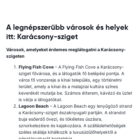
A legnépszerűbb városok és helyek
itt: Karácsony-sziget
Városok, amelyeket érdemes meglátogatni a Karácsony-
szigeten
Flying Fish Cove
– A Flying Fish Cove a Karácsony-
sziget fővárosa, és a látogatók fő belépési pontja. A
város fő vonzereje a kínai település, egy történelmi
terület, amely a kínai és a malajziai kultúra színes
keverékét mutatja be. Számos étterem, kávézó és üzlet
is várja a látogatókat.
Lagoon Beach
– A Lagoon Beach egy lenyűgöző strand
a Karácsony-sziget északnyugati partján. A strandot
buja esőerdő övezi, és tökéletes úszásra,
sznorkelezésre és kajakozásra. A szálláslehetőségek
széles skálája kínálkozik a luxusüdülőhelyektől a
pénztárcabarát hostelekig.