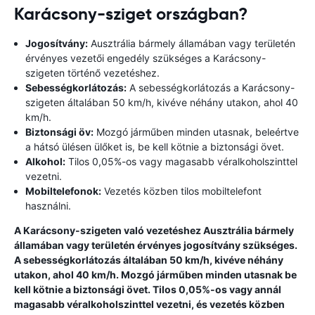
Karácsony-sziget országban?
Jogosítvány:
Ausztrália bármely államában vagy területén
érvényes vezetői engedély szükséges a Karácsony-
szigeten történő vezetéshez.
Sebességkorlátozás:
A sebességkorlátozás a Karácsony-
szigeten általában 50 km/h, kivéve néhány utakon, ahol 40
km/h.
Biztonsági öv:
Mozgó járműben minden utasnak, beleértve
a hátsó ülésen ülőket is, be kell kötnie a biztonsági övet.
Alkohol:
Tilos 0,05%-os vagy magasabb véralkoholszinttel
vezetni.
Mobiltelefonok:
Vezetés közben tilos mobiltelefont
használni.
A Karácsony-szigeten való vezetéshez Ausztrália bármely
államában vagy területén érvényes jogosítvány szükséges.
A sebességkorlátozás általában 50 km/h, kivéve néhány
utakon, ahol 40 km/h. Mozgó járműben minden utasnak be
kell kötnie a biztonsági övet. Tilos 0,05%-os vagy annál
magasabb véralkoholszinttel vezetni, és vezetés közben