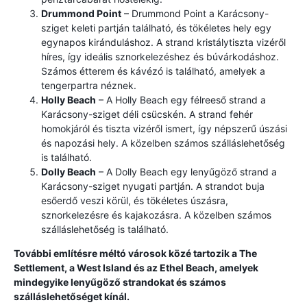
Drummond Point
– Drummond Point a Karácsony-
sziget keleti partján található, és tökéletes hely egy
egynapos kiránduláshoz. A strand kristálytiszta vizéről
híres, így ideális sznorkelezéshez és búvárkodáshoz.
Számos étterem és kávézó is található, amelyek a
tengerpartra néznek.
Holly Beach
– A Holly Beach egy félreeső strand a
Karácsony-sziget déli csücskén. A strand fehér
homokjáról és tiszta vizéről ismert, így népszerű úszási
és napozási hely. A közelben számos szálláslehetőség
is található.
Dolly Beach
– A Dolly Beach egy lenyűgöző strand a
Karácsony-sziget nyugati partján. A strandot buja
esőerdő veszi körül, és tökéletes úszásra,
sznorkelezésre és kajakozásra. A közelben számos
szálláslehetőség is található.
További említésre méltó városok közé tartozik a The
Settlement, a West Island és az Ethel Beach, amelyek
mindegyike lenyűgöző strandokat és számos
szálláslehetőséget kínál.