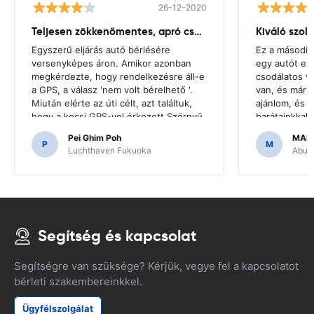
26-12-2020
Teljesen zökkenőmentes, apró csuklás
Kiváló szol
Egyszerű eljárás autó bérlésére
Ez a második
versenyképes áron. Amikor azonban
egy autót ez
megkérdezte, hogy rendelkezésre áll-e
csodálatos v
a GPS, a válasz 'nem volt bérelhető '.
van, és már 
Miután elérte az úti célt, azt találtuk,
ajánlom, és u
hogy a kocsi GPS-vel érkezett.Szörnyű
barátainkkal
lenne, ha úgy döntöttünk, hogy olyan
hogy megfize
Pei Ghim Poh
MAI
GPS-t vásárolunk, amire szükség van a
P
M
Luchthaven Fukuoka
Abu D
japán utak navigálásához.
Segítség és kapcsolat
Segítségre van szüksége? Kérjük, vegye fel a kapcsolatot
bérleti szakembereinkkel.
Ügyfélszolgálat