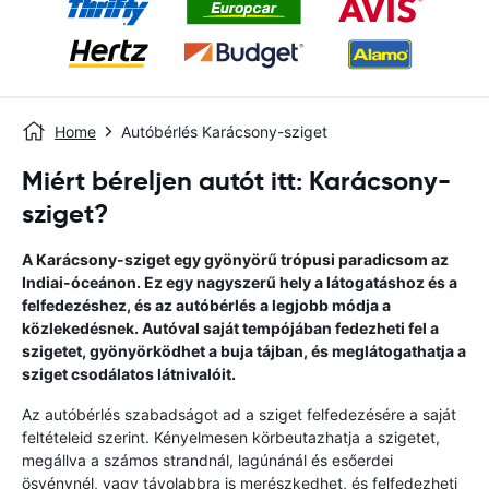
Home
Autóbérlés Karácsony-sziget
Miért béreljen autót itt: Karácsony-
sziget?
A Karácsony-sziget egy gyönyörű trópusi paradicsom az
Indiai-óceánon. Ez egy nagyszerű hely a látogatáshoz és a
felfedezéshez, és az autóbérlés a legjobb módja a
közlekedésnek. Autóval saját tempójában fedezheti fel a
szigetet, gyönyörködhet a buja tájban, és meglátogathatja a
sziget csodálatos látnivalóit.
Az autóbérlés szabadságot ad a sziget felfedezésére a saját
feltételeid szerint. Kényelmesen körbeutazhatja a szigetet,
megállva a számos strandnál, lagúnánál és esőerdei
ösvénynél, vagy távolabbra is merészkedhet, és felfedezheti