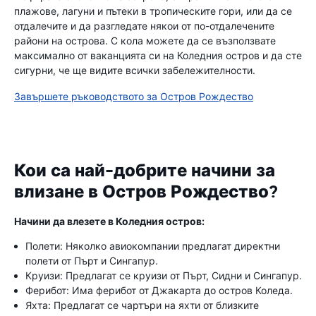
плажове, лагуни и пътеки в тропическите гори, или да се
отдалечите и да разгледате някои от по-отдалечените
райони на острова. С кола можете да се възползвате
максимално от ваканцията си на Коледния остров и да сте
сигурни, че ще видите всички забележителности.
Завършете ръководството за Остров Рождество
Кои са най-добрите начини за
влизане в Остров Рождество?
Начини да влезете в Коледния остров:
Полети: Няколко авиокомпании предлагат директни
полети от Пърт и Сингапур.
Круизи: Предлагат се круизи от Пърт, Сидни и Сингапур.
Ферибот: Има ферибот от Джакарта до остров Коледа.
Яхта: Предлагат се чартъри на яхти от близките