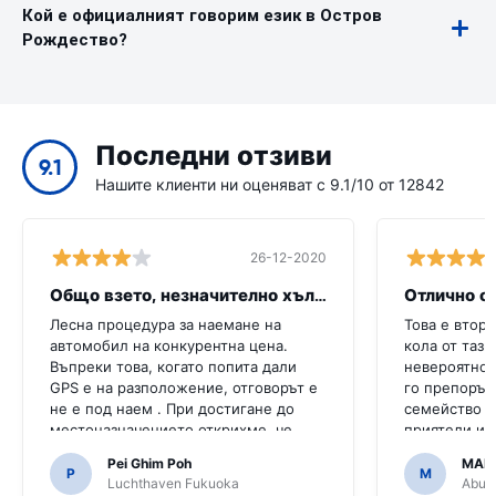
Кой е официалният говорим език в Остров
Рождество?
Последни отзиви
9.1
Нашите клиенти ни оценяват с 9.1/10 от 12842
26-12-2020
Общо взето, незначително хълцане
Отлично о
Лесна процедура за наемане на
Това е втори
автомобил на конкурентна цена.
кола от тази
Въпреки това, когато попита дали
невероятно,
GPS е на разположение, отговорът е
го препоръч
не е под наем . При достигане до
семейство и
местоназначението открихме, че
приятели и 
колата е с GPS.Би било ужасно, ако
че го напра
Pei Ghim Poh
MAI
решихме да купим GPS, тъй като е
P
M
Luchthaven Fukuoka
Abu D
необходимо да се движим по