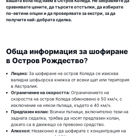
вашата кола под наем в Остров Коледа. Не забравяйте да
сравнявате цените, да търсите отстъпки, да избирате
по-евтини опции и да проверявате за екстри, за да
получите най-добрата сделка.
Обща информация за шофиране
в Остров Рождество?
Лиценз:
За шофиране на остров Коледа се изисква
валидна шофьорска книжка от всеки щат или територия
в Австралия.
Ограничение на скоростта:
Ограничението на
скоростта на остров Коледа обикновено е 50 км/ч, с
изключение на някои пътища, където е 40 км/ч.
Предпазен колан:
Всички пътници, включително тези на
задната седалка, трябва да носят предпазен колан,
докато са в движещо се превозно средство.
Алкохол:
Незаконно е да шофирате с концентрация на