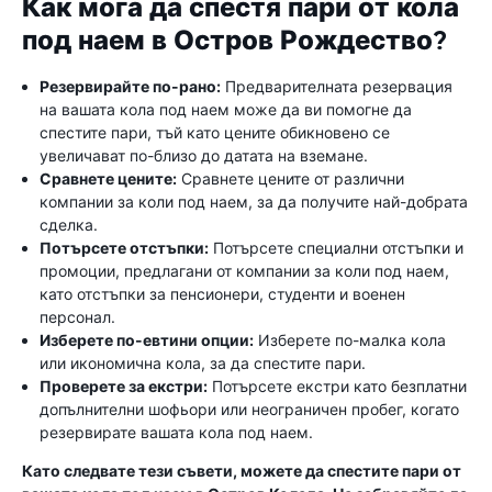
Как мога да спестя пари от кола
под наем в Остров Рождество?
Резервирайте по-рано:
Предварителната резервация
на вашата кола под наем може да ви помогне да
спестите пари, тъй като цените обикновено се
увеличават по-близо до датата на вземане.
Сравнете цените:
Сравнете цените от различни
компании за коли под наем, за да получите най-добрата
сделка.
Потърсете отстъпки:
Потърсете специални отстъпки и
промоции, предлагани от компании за коли под наем,
като отстъпки за пенсионери, студенти и военен
персонал.
Изберете по-евтини опции:
Изберете по-малка кола
или икономична кола, за да спестите пари.
Проверете за екстри:
Потърсете екстри като безплатни
допълнителни шофьори или неограничен пробег, когато
резервирате вашата кола под наем.
Като следвате тези съвети, можете да спестите пари от