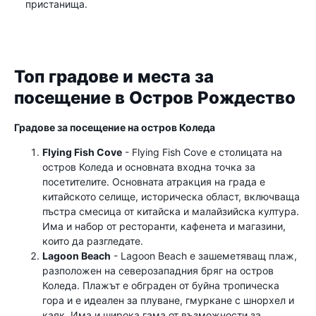
пристанища.
Топ градове и места за
посещение в Остров Рождество
Градове за посещение на остров Коледа
Flying Fish Cove
- Flying Fish Cove е столицата на
остров Коледа и основната входна точка за
посетителите. Основната атракция на града е
китайското селище, историческа област, включваща
пъстра смесица от китайска и малайзийска култура.
Има и набор от ресторанти, кафенета и магазини,
които да разгледате.
Lagoon Beach
- Lagoon Beach е зашеметяващ плаж,
разположен на северозападния бряг на остров
Коледа. Плажът е обграден от буйна тропическа
гора и е идеален за плуване, гмуркане с шнорхел и
каяк. Има и широка гама от възможности за