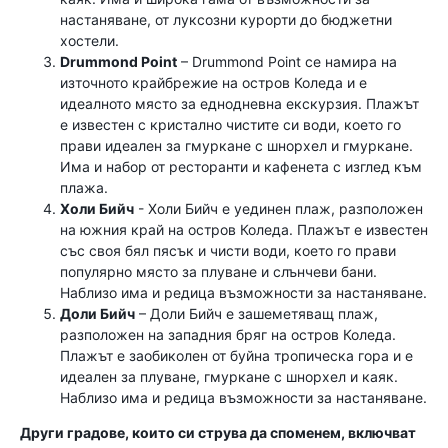
настаняване, от луксозни курорти до бюджетни
хостели.
Drummond Point
– Drummond Point се намира на
източното крайбрежие на остров Коледа и е
идеалното място за еднодневна екскурзия. Плажът
е известен с кристално чистите си води, което го
прави идеален за гмуркане с шнорхел и гмуркане.
Има и набор от ресторанти и кафенета с изглед към
плажа.
Холи Бийч
- Холи Бийч е уединен плаж, разположен
на южния край на остров Коледа. Плажът е известен
със своя бял пясък и чисти води, което го прави
популярно място за плуване и слънчеви бани.
Наблизо има и редица възможности за настаняване.
Доли Бийч
– Доли Бийч е зашеметяващ плаж,
разположен на западния бряг на остров Коледа.
Плажът е заобиколен от буйна тропическа гора и е
идеален за плуване, гмуркане с шнорхел и каяк.
Наблизо има и редица възможности за настаняване.
Други градове, които си струва да споменем, включват