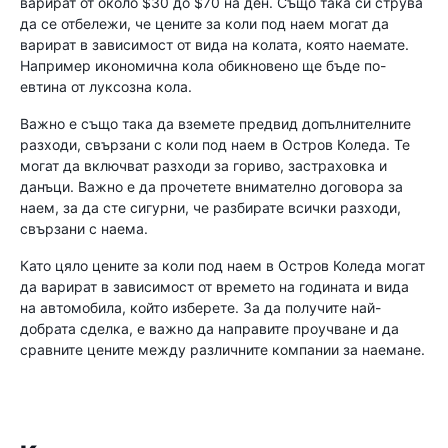
варират от около $30 до $70 на ден. Също така си струва
да се отбележи, че цените за коли под наем могат да
варират в зависимост от вида на колата, която наемате.
Например икономична кола обикновено ще бъде по-
евтина от луксозна кола.
Важно е също така да вземете предвид допълнителните
разходи, свързани с коли под наем в Остров Коледа. Те
могат да включват разходи за гориво, застраховка и
данъци. Важно е да прочетете внимателно договора за
наем, за да сте сигурни, че разбирате всички разходи,
свързани с наема.
Като цяло цените за коли под наем в Остров Коледа могат
да варират в зависимост от времето на годината и вида
на автомобила, който изберете. За да получите най-
добрата сделка, е важно да направите проучване и да
сравните цените между различните компании за наемане.