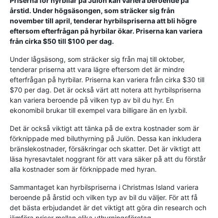
Priserna för hyrbilar på Julön kan variera beroende på
årstid. Under högsäsongen, som sträcker sig från
november till april, tenderar hyrbilspriserna att bli högre
eftersom efterfrågan på hyrbilar ökar. Priserna kan variera
från cirka $50 till $100 per dag.
Under lågsäsong, som sträcker sig från maj till oktober,
tenderar priserna att vara lägre eftersom det är mindre
efterfrågan på hyrbilar. Priserna kan variera från cirka $30 till
$70 per dag. Det är också värt att notera att hyrbilspriserna
kan variera beroende på vilken typ av bil du hyr. En
ekonomibil brukar till exempel vara billigare än en lyxbil.
Det är också viktigt att tänka på de extra kostnader som är
förknippade med biluthyrning på Julön. Dessa kan inkludera
bränslekostnader, försäkringar och skatter. Det är viktigt att
läsa hyresavtalet noggrant för att vara säker på att du förstår
alla kostnader som är förknippade med hyran.
Sammantaget kan hyrbilspriserna i Christmas Island variera
beroende på årstid och vilken typ av bil du väljer. För att få
det bästa erbjudandet är det viktigt att göra din research och
jämföra priser mellan olika uthyrningsföretag.