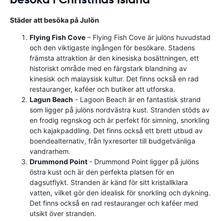
Städer att besöka på Julön
Flying Fish Cove
– Flying Fish Cove är julöns huvudstad
och den viktigaste ingången för besökare. Stadens
främsta attraktion är den kinesiska bosättningen, ett
historiskt område med en färgstark blandning av
kinesisk och malaysisk kultur. Det finns också en rad
restauranger, kaféer och butiker att utforska.
Lagun Beach
- Lagoon Beach är en fantastisk strand
som ligger på julöns nordvästra kust. Stranden stöds av
en frodig regnskog och är perfekt för simning, snorkling
och kajakpaddling. Det finns också ett brett utbud av
boendealternativ, från lyxresorter till budgetvänliga
vandrarhem.
Drummond Point
- Drummond Point ligger på julöns
östra kust och är den perfekta platsen för en
dagsutflykt. Stranden är känd för sitt kristallklara
vatten, vilket gör den idealisk för snorkling och dykning.
Det finns också en rad restauranger och kaféer med
utsikt över stranden.