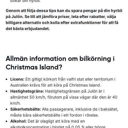
bokar din hyrbil.
Genom att följa dessa tips kan du spara pengar på din hyrbil
på Julön. Se till att jämföra priser, leta efter rabatter, välja
billigare alternativ och kolla efter extrafunktioner för att få
det bästa erbjudandet.
Allmän information om bilkörning i
Christmas Island?
Licens:
Ett giltigt körkort från valfri stat eller territorium i
Australien krävs för att köra på Christmas Island.
Hastighetsgräns:
Hastighetsgränsen på Julön är i
allmänhet 50 km/h, förutom på vissa vägar där den är 40
km/h.
Säkerhetsbälte:
Alla passagerare, inklusive de i baksätet,
måste bära säkerhetsbälte i ett fordon i rörelse.
Alkohol:
Det är olagligt att köra med en
alkoholkoncentration i blodet på 0,05 % eller högre.