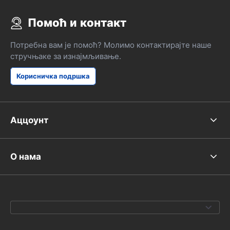
Помоћ и контакт
Потребна вам је помоћ? Молимо контактирајте наше
стручњаке за изнајмљивање.
Корисничка подршка
Аццоунт
О нама