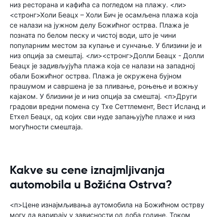
низ ресторана и кафића са погледом на плажу. <ли>
<стронг>Холи Беацх – Холи Бич је осамљена плажа која
се налази на јужном делу Божићног острва. Плажа је
позната по белом песку и чистој води, што је чини
популарним местом за купање и сунчање. У близини је и
низ опција за смештај. <ли><стронг>Долли Беацх - Долли
Беацх је задивљујућа плажа која се налази на западној
обали Божићног острва. Плажа је окружена бујном
прашумом и савршена је за пливање, роњење и вожњу
кајаком. У близини је и низ опција за смештај. <п>Други
градови вредни помена су Тхе Сеттлемент, Вест Исланд и
Етхел Беацх, од којих сви нуде запањујуће плаже и низ
могућности смештаја.
Kakve su cene iznajmljivanja
automobila u Božićna Ostrva?
<п>Цене изнајмљивања аутомобила на Божићном острву
могу да варирају у зависности од доба године. Током