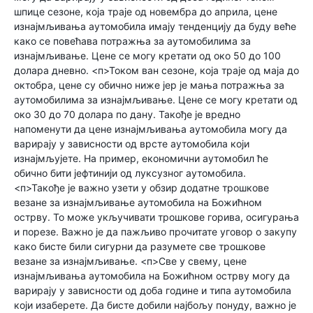
шпице сезоне, која траје од новембра до априла, цене
изнајмљивања аутомобила имају тенденцију да буду веће
како се повећава потражња за аутомобилима за
изнајмљивање. Цене се могу кретати од око 50 до 100
долара дневно. <п>Током ван сезоне, која траје од маја до
октобра, цене су обично ниже јер је мања потражња за
аутомобилима за изнајмљивање. Цене се могу кретати од
око 30 до 70 долара по дану. Такође је вредно
напоменути да цене изнајмљивања аутомобила могу да
варирају у зависности од врсте аутомобила који
изнајмљујете. На пример, економични аутомобил ће
обично бити јефтинији од луксузног аутомобила.
<п>Такође је важно узети у обзир додатне трошкове
везане за изнајмљивање аутомобила на Божићном
острву. То може укључивати трошкове горива, осигурања
и порезе. Важно је да пажљиво прочитате уговор о закупу
како бисте били сигурни да разумете све трошкове
везане за изнајмљивање. <п>Све у свему, цене
изнајмљивања аутомобила на Божићном острву могу да
варирају у зависности од доба године и типа аутомобила
који изаберете. Да бисте добили најбољу понуду, важно је