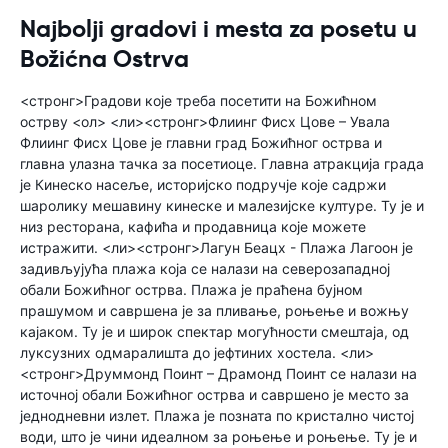
Najbolji gradovi i mesta za posetu u
Božićna Ostrva
<стронг>Градови које треба посетити на Божићном
острву <ол> <ли><стронг>Флиинг Фисх Цове – Увала
Флиинг Фисх Цове је главни град Божићног острва и
главна улазна тачка за посетиоце. Главна атракција града
је Кинеско насеље, историјско подручје које садржи
шаролику мешавину кинеске и малезијске културе. Ту је и
низ ресторана, кафића и продавница које можете
истражити. <ли><стронг>Лагун Беацх - Плажа Лагоон је
задивљујућа плажа која се налази на северозападној
обали Божићног острва. Плажа је праћена бујном
прашумом и савршена је за пливање, роњење и вожњу
кајаком. Ту је и широк спектар могућности смештаја, од
луксузних одмаралишта до јефтиних хостела. <ли>
<стронг>Друммонд Поинт – Драмонд Поинт се налази на
источној обали Божићног острва и савршено је место за
једнодневни излет. Плажа је позната по кристално чистој
води, што је чини идеалном за роњење и роњење. Ту је и