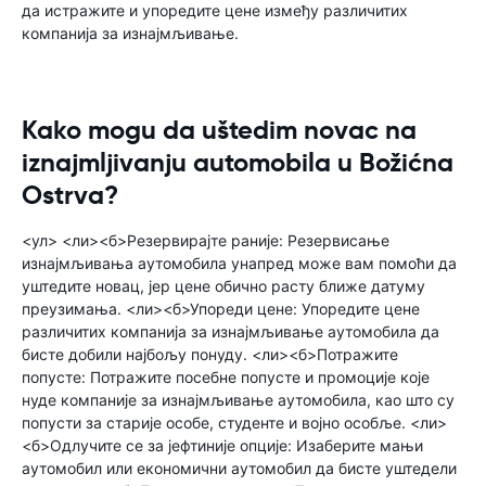
да истражите и упоредите цене између различитих
компанија за изнајмљивање.
Kako mogu da uštedim novac na
iznajmljivanju automobila u Božićna
Ostrva?
<ул> <ли><б>Резервирајте раније: Резервисање
изнајмљивања аутомобила унапред може вам помоћи да
уштедите новац, јер цене обично расту ближе датуму
преузимања. <ли><б>Упореди цене: Упоредите цене
различитих компанија за изнајмљивање аутомобила да
бисте добили најбољу понуду. <ли><б>Потражите
попусте: Потражите посебне попусте и промоције које
нуде компаније за изнајмљивање аутомобила, као што су
попусти за старије особе, студенте и војно особље. <ли>
<б>Одлучите се за јефтиније опције: Изаберите мањи
аутомобил или економични аутомобил да бисте уштедели