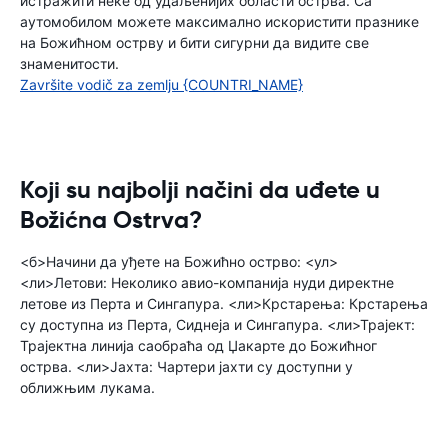
истражити неке од удаљенијих области острва. Са
аутомобилом можете максимално искористити празнике
на Божићном острву и бити сигурни да видите све
знаменитости.
Završite vodič za zemlju {COUNTRI_NAME}
Koji su najbolji načini da uđete u
Božićna Ostrva?
<б>Начини да уђете на Божићно острво: <ул>
<ли>Летови: Неколико авио-компанија нуди директне
летове из Перта и Сингапура. <ли>Крстарења: Крстарења
су доступна из Перта, Сиднеја и Сингапура. <ли>Трајект:
Трајектна линија саобраћа од Џакарте до Божићног
острва. <ли>Јахта: Чартери јахти су доступни у
оближњим лукама.