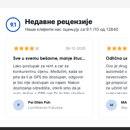
Недавне рецензије
9.1
Наши клијенти нас оцењују са 9.1 /10 од 12840
26-12-2020
Sve u svemu bešavne, manje štucanje
Odlična us
Lako postupak za rent a car za
Ovo je drugi 
konkurentnu cijenu. Međutim, kada se
automobil ove
pita da li je GPS bio dostupan, odgovor
neverovatno, 
je bio nije dostupan za najam. Nakon
ga preporučit
dostizanja odredište, otkrili smo da je
će učiniti isto
auto došao s GPS-om.To bi bilo strašno
svima.Hvala š
da smo odlučili kupiti GPS kao što je
jednostavan.
Pei Ghim Poh
MAI
bilo potrebno za navigaciju japanski
P
M
Luchthaven Fukuoka
Abu D
puteva.