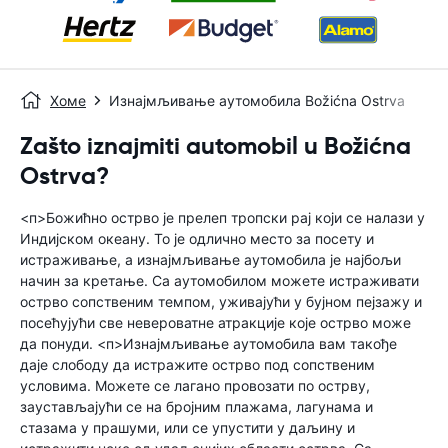
Хоме
Изнајмљивање аутомобила Božićna Ostrva
Zašto iznajmiti automobil u Božićna
Ostrva?
<п>Божићно острво је прелеп тропски рај који се налази у
Индијском океану. То је одлично место за посету и
истраживање, а изнајмљивање аутомобила је најбољи
начин за кретање. Са аутомобилом можете истраживати
острво сопственим темпом, уживајући у бујном пејзажу и
посећујући све невероватне атракције које острво може
да понуди. <п>Изнајмљивање аутомобила вам такође
даје слободу да истражите острво под сопственим
условима. Можете се лагано провозати по острву,
заустављајући се на бројним плажама, лагунама и
стазама у прашуми, или се упустити у даљину и