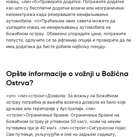
новац. <ли><б>Проверите додатке: Потражите додатке
као што су бесплатни додатни возачи или неограничена
километража када резервишете изнајмљивање
аутомобила. <п>Праћењем ових савета можете да
уштедите новац на изнајмљивању аутомобила на
Божићном острву. Обавезно упоредите цене, потражите
попусте, одлучите се за јефтиније опције и проверите да ли
има додатака да бисте добили најбољу понуду.
Opšte informacije o vožnji u Božićna
Ostrva?
<ул> <ли><стронг>Дозвола: За вожњу на Божићном
острву потребна је важећа возачка дозвола из било које
државе или територије у Аустралији. <ли>
<стронг>Ограничење брзине: Ограничење брзине на
Божићном острву је углавном 50 км/х, осим на неким
путевима где је 40 км/х. <ли><стронг>Сигурносни појас:
Сви путници, укључујући и оне на задњем седишту,