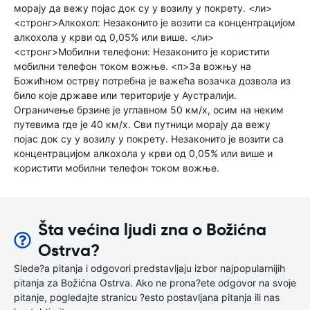
морају да вежу појас док су у возилу у покрету. <ли>
<стронг>Алкохол: Незаконито је возити са концентрацијом
алкохола у крви од 0,05% или више. <ли>
<стронг>Мобилни телефони: Незаконито је користити
мобилни телефон током вожње. <п>За вожњу на
Божићном острву потребна је важећа возачка дозвола из
било које државе или територије у Аустралији.
Ограничење брзине је углавном 50 км/х, осим на неким
путевима где је 40 км/х. Сви путници морају да вежу
појас док су у возилу у покрету. Незаконито је возити са
концентрацијом алкохола у крви од 0,05% или више и
користити мобилни телефон током вожње.
Šta većina ljudi zna o Božićna
Ostrva?
Slede?a pitanja i odgovori predstavljaju izbor najpopularnijih
pitanja za Božićna Ostrva. Ako ne prona?ete odgovor na svoje
pitanje, pogledajte stranicu ?esto postavljana pitanja ili nas