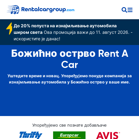
До 20% попуста на изнајмљивање аутомобила
широм света
Ова промоција важи до 11. август 2026. -
искористите је данас!
Божићно острво Rent A
Car
Уштедите време и новац. Упоређујемо понуде компанија за
изнајмљивање аутомобила у Божићно острво у ваше име.
Упоређујемо све познате добављаче