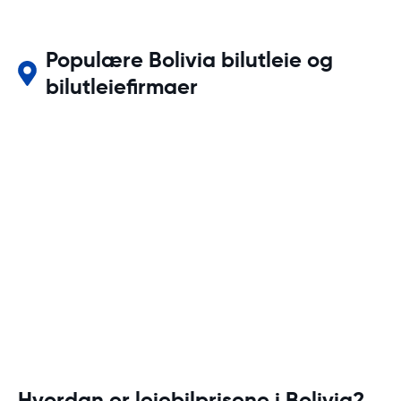
Populære Bolivia bilutleie og
bilutleiefirmaer
Hvordan er leiebilprisene i Bolivia?