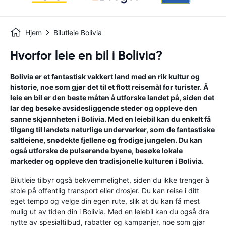
Hjem
Bilutleie Bolivia
Hvorfor leie en bil i Bolivia?
Bolivia er et fantastisk vakkert land med en rik kultur og
historie, noe som gjør det til et flott reisemål for turister. Å
leie en bil er den beste måten å utforske landet på, siden det
lar deg besøke avsidesliggende steder og oppleve den
sanne skjønnheten i Bolivia. Med en leiebil kan du enkelt få
tilgang til landets naturlige underverker, som de fantastiske
saltleiene, snødekte fjellene og frodige jungelen. Du kan
også utforske de pulserende byene, besøke lokale
markeder og oppleve den tradisjonelle kulturen i Bolivia.
Bilutleie tilbyr også bekvemmelighet, siden du ikke trenger å
stole på offentlig transport eller drosjer. Du kan reise i ditt
eget tempo og velge din egen rute, slik at du kan få mest
mulig ut av tiden din i Bolivia. Med en leiebil kan du også dra
nytte av spesialtilbud, rabatter og kampanjer, noe som gjør