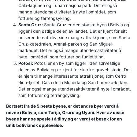
Cala-lagunen og Tunari nasjonalpark. Det er også
mange utendørsaktiviteter å nyte i området, som
fotturer og terrengsykling.
Santa Cruz:
Santa Cruz er den største byen i Bolivia og
ligger i den østlige delen av landet. Det er kjent for sitt
pulserende natteliv, sine mange attraksjoner, som Santa
Cruz-katedralen, Arenal-parken og San Miguel-
markedet. Det er også mange utendørsaktiviteter å
nyte i området, som fotturer og fugletitting.
Potosi:
Potosi er en by som ligger i den sørvestlige
delen av Bolivia og er kjent for sin rike gruvehistorie. Det
er hjem til mange interessante attraksjoner, som Cerro
Rico-fjellet, Casa de la Moneda og San Lorenzo-kirken.
Det er også mange utendørsaktiviteter å nyte i området,
som fotturer og terrengsykling.
Bortsett fra de 5 beste byene, er det andre byer verdt å
nevne i Bolivia, som Tarija, Oruro og Uyuni. Hver av disse
byene har noe spesielt å tilby og er verdt et besøk for en
unik boliviansk opplevelse.