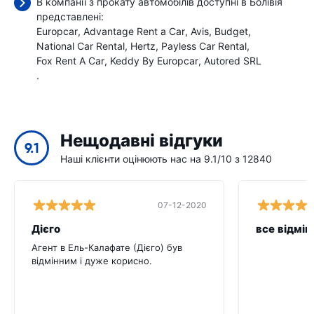
В компанії з прокату автомобілів доступні в Болівія
представлені:
Europcar
Advantage Rent a Car
Avis
Budget
National Car Rental
Hertz
Payless Car Rental
Fox Rent A Car
Keddy By Europcar
Autored SRL
.
Нещодавні відгуки
9.1
Наші клієнти оцінюють нас на 9.1/10 з 12840
07-12-2020
Дієго
все відмін
Агент в Ель-Калафате (Дієго) був
відмінним і дуже корисно.