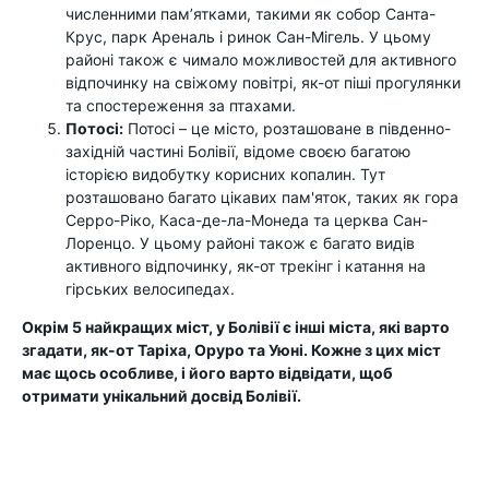
численними пам’ятками, такими як собор Санта-
Крус, парк Ареналь і ринок Сан-Мігель. У цьому
районі також є чимало можливостей для активного
відпочинку на свіжому повітрі, як-от піші прогулянки
та спостереження за птахами.
Потосі:
Потосі – це місто, розташоване в південно-
західній частині Болівії, відоме своєю багатою
історією видобутку корисних копалин. Тут
розташовано багато цікавих пам'яток, таких як гора
Серро-Ріко, Каса-де-ла-Монеда та церква Сан-
Лоренцо. У цьому районі також є багато видів
активного відпочинку, як-от трекінг і катання на
гірських велосипедах.
Окрім 5 найкращих міст, у Болівії є інші міста, які варто
згадати, як-от Таріха, Оруро та Уюні. Кожне з цих міст
має щось особливе, і його варто відвідати, щоб
отримати унікальний досвід Болівії.