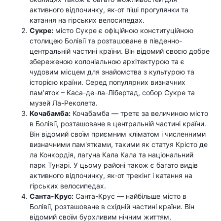
активного відпочинку, як-от піші прогулянки та
катання на гірських велосипедах.
Сукре:
місто Сукре є офіційною конституційною
столицею Болівії та розташоване в південно-
центральній частині країни. Він відомий своєю добре
збереженою колоніальною архітектурою та є
чудовим місцем для знайомства з культурою та
історією країни. Серед популярних визначних
пам’яток – Каса-де-ла-Лібертад, собор Сукре та
музей Ла-Реколета.
Кочабамба:
Кочабамба — третє за величиною місто
в Болівії, розташоване в центральній частині країни.
Він відомий своїм приємним кліматом і численними
визначними пам'ятками, такими як статуя Крісто де
ла Конкордія, лагуна Кала Кала та національний
парк Тунарі. У цьому районі також є багато видів
активного відпочинку, як-от трекінг і катання на
гірських велосипедах.
Санта-Крус:
Санта-Крус — найбільше місто в
Болівії, розташоване в східній частині країни. Він
відомий своїм бурхливим нічним життям,