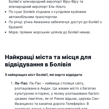
Болівії є міжнародний аеропорт Віру-Віру та
міжнародний аеропорт Ель-Альто.
По суші: Болівія з'єднана з сусідніми країнами
автомобільним транспортом.
По річці: річка Амазонка забезпечує доступ до Болівії з
Бразилії.
Море: прямих морських шляхів до Болівії немає.
Найкращі міста та місця для
відвідування в Болівія
5 найкращих міст Болівії, які варто відвідати
Ла-Пас:
Ла-Пас – найвища столиця світу,
розташована в Андах. Це жваве місто з багатою
культурною історією, у якому розташовано багато
цікавих пам’яток, як-от Ринок відьом, церква Сан-
Франциско та канатна дорога Телеферіко. В
околицях також є багато можливостей для