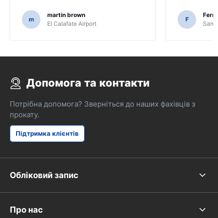
martin brown
Fern
m
F
El Calafate Airport
Santi
Допомога та контакти
Потрібна допомога? Зверніться до наших фахівців з
прокату.
Підтримка клієнтів
Обліковий запис
Про нас