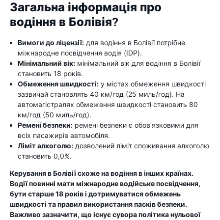
Загальна інформація про
водіння в Болівія?
Вимоги до ліцензії:
для водіння в Болівії потрібне
міжнародне посвідчення водія (IDP).
Мінімальний вік:
мінімальний вік для водіння в Болівії
становить 18 років.
Обмеження швидкості:
у містах обмеження швидкості
зазвичай становлять 40 км/год (25 миль/год). На
автомагістралях обмеження швидкості становить 80
км/год (50 миль/год).
Ремені безпеки:
ремені безпеки є обов’язковими для
всіх пасажирів автомобіля.
Ліміт алкоголю:
дозволений ліміт споживання алкоголю
становить 0,0%.
Керування в Болівії схоже на водіння в інших країнах.
Водії повинні мати міжнародне водійське посвідчення,
бути старше 18 років і дотримуватися обмежень
швидкості та правил використання пасків безпеки.
Важливо зазначити, що існує сувора політика нульової