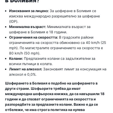
в Боливия?
Изисквания за лиценз:
За шофиране в Боливия се
изисква международно разрешително за шофиране
(IDP).
Минимална възраст:
Минималната възраст за
шофиране в Боливия е 18 години.
Ограничения на скоростта:
В градските райони
ограниченията на скоростта обикновено са 40 km/h (25
mph). По магистралите ограничението на скоростта е
80 km/h (50 mph).
Колани:
Предпазните колани са задължителни за
всички пътници в колата.
Лимит на алкохол:
Законовият лимит за консумация на
алкохол е 0,0%.
Шофирането в Боливия е подобно на шофирането в
други страни. Шофьорите трябва да имат
международна шофьорска книжка, да са навършили 18
години и да спазват ограниченията на скоростта и
разпоредбите за предпазните колани. Важно е да се
отбележи, че има строга политика на нулева