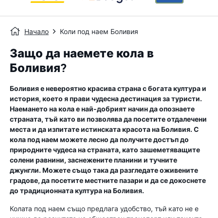
Начало
Коли под наем Боливия
Защо да наемете кола в
Боливия?
Боливия е невероятно красива страна с богата култура и
история, което я прави чудесна дестинация за туристи.
Наемането на кола е най-добрият начин да опознаете
страната, тъй като ви позволява да посетите отдалечени
места и да изпитате истинската красота на Боливия. С
кола под наем можете лесно да получите достъп до
природните чудеса на страната, като зашеметяващите
солени равнини, заснежените планини и тучните
джунгли. Можете също така да разгледате оживените
градове, да посетите местните пазари и да се докоснете
до традиционната култура на Боливия.
Колата под наем също предлага удобство, тъй като не е