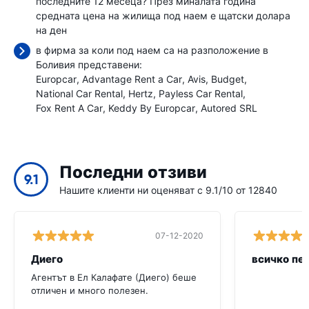
последните 12 месеца? През миналата година
средната цена на жилища под наем е
щатски долара
на ден
в фирма за коли под наем са на разположение в
Боливия представени:
Europcar
Advantage Rent a Car
Avis
Budget
National Car Rental
Hertz
Payless Car Rental
Fox Rent A Car
Keddy By Europcar
Autored SRL
Последни отзиви
9.1
Нашите клиенти ни оценяват с 9.1/10 от 12840
07-12-2020
Диего
всичко пе
Агентът в Ел Калафате (Диего) беше
отличен и много полезен.