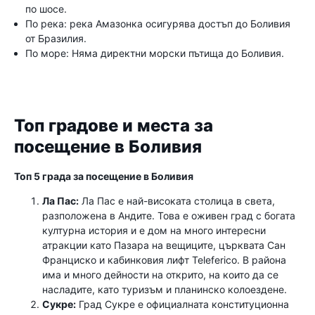
по шосе.
По река: река Амазонка осигурява достъп до Боливия
от Бразилия.
По море: Няма директни морски пътища до Боливия.
Топ градове и места за
посещение в Боливия
Топ 5 града за посещение в Боливия
Ла Пас:
Ла Пас е най-високата столица в света,
разположена в Андите. Това е оживен град с богата
културна история и е дом на много интересни
атракции като Пазара на вещиците, църквата Сан
Франциско и кабинковия лифт Teleferico. В района
има и много дейности на открито, на които да се
насладите, като туризъм и планинско колоездене.
Сукре:
Град Сукре е официалната конституционна