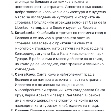
столица на Боливия и се намира в южната
централна част на страната. Известен е със своята
добре запазена колониална архитектура и е чудесно
място за изследване на културата и историята на
страната. Популярните атракции включват Casa de la
Libertad, катедралата Sucre и музея La Recoleta.
Кочабамба:
Кочабамба е третият по големина град в
Боливия и се намира в централната част на
страната. Известен е с приятния си климат и
многото си атракции, като статуята на Кристо де ла
Конкордия, лагуната Кала Кала и националния парк
Тунари. В района има и много дейности на открито,
на които да се насладите, като трекинг и планинско
колоездене.
Санта Круз:
Санта Круз е най-големият град в
Боливия и се намира в източната част на страната.
Известен е с оживения си нощен живот,
многобройните си атракции, като катедралата Санта
Круз, парка Аренал и пазара Сан Мигел. В района
има и много дейности на открито, на които да се
насладите, като туризъм и наблюдение на птици.
Потоси:
Потоси е град, разположен в югозападната