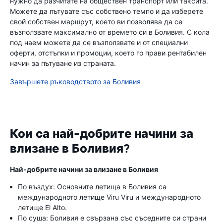
нужно да разчитате на обществен транспорт или таксита.
Можете да пътувате със собствено темпо и да изберете
свой собствен маршрут, което ви позволява да се
възползвате максимално от времето си в Боливия. С кола
под наем можете да се възползвате и от специални
оферти, отстъпки и промоции, което го прави рентабилен
начин за пътуване из страната.
Завършете ръководството за Боливия
Кои са най-добрите начини за
влизане в Боливия?
Най-добрите начини за влизане в Боливия
По въздух: Основните летища в Боливия са
международното летище Viru Viru и международното
летище El Alto.
По суша: Боливия е свързана със съседните си страни