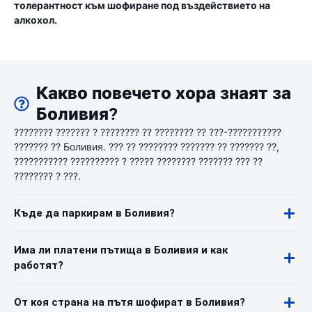
толерантност към шофиране под въздействието на
алкохол.
Какво повечето хора знаят за
Боливия?
???????? ??????? ? ???????? ?? ???????? ?? ???-???????????
??????? ?? Боливия. ??? ?? ???????? ??????? ?? ??????? ??,
??????????? ?????????? ? ????? ???????? ??????? ??? ??
???????? ? ???.
Къде да паркирам в Боливия?
Има ли платени пътища в Боливия и как
работят?
От коя страна на пътя шофират в Боливия?