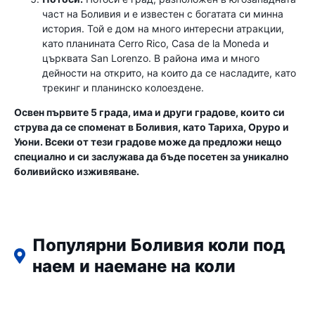
част на Боливия и е известен с богатата си минна
история. Той е дом на много интересни атракции,
като планината Cerro Rico, Casa de la Moneda и
църквата San Lorenzo. В района има и много
дейности на открито, на които да се насладите, като
трекинг и планинско колоездене.
Освен първите 5 града, има и други градове, които си
струва да се споменат в Боливия, като Тариха, Оруро и
Уюни. Всеки от тези градове може да предложи нещо
специално и си заслужава да бъде посетен за уникално
боливийско изживяване.
Популярни Боливия коли под
наем и наемане на коли