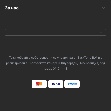
За нас
Този уебсайт е собственост и се управлява от EasyTerra B.V. и е
регистриран в Търговската камара в Лиуварден, Нидерландия, под
номер 01104443.